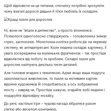
Щоб відповісти на це питання, спочатку потрібно зрозуміти
чому взагалі дорослі дядьки й тітки люблять їх складати.
Ні, вони не “впали в дитинство”, а просто втомилися.
Психологи одноголосно стверджують – головоломка знімає
стрес, заспокоює. Монотонна копітка робота діє на нервову
систему, як антидепресант. Коли людина складає картинку, її
увага зосереджена на маленьких фрагментах – так простіше
відволіктися від побуту та проблем. Складні пазли для
дорослих налічують декілька тисяч деталей.
Але головне вгадати з тематикою. Адже якщо ваша подруга
захоплюється живописом, то пазли за мотивами картин
відомих художників їй сподобаються, а ось зображення
мосту – навряд чи. Простіше кажучи, згадайте хобі людини і
подаруйте відповідну мозаїку.
До речі, настільні ігри – чудова нагода зібратися разом
сім’єю або веселою компанією.