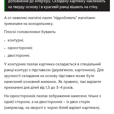
доповнення до інтер’єру. Складену картинку наклеюють
на тверду основу і в красивій рамці вішають на стіну.
А от невеликі магнітні пазли “підробляють” магнітами-
тримачами на холодильнику.
Плоскі головоломки бувають:
контурні;
односторонні;
двосторонні.
У контурних пазлах картинка складається в спеціальний
рамці-контурі з підставкою (дерев’яною, картонною). Для
зручності складання на основу підставки може бути
нанесений основний малюнок. Як правило, такі варіанти
призначені для дітей від 1,5 до 3–4 років.
На односторонніх пазлах зображення нанесено тільки з
однієї сторони, а на двосторонніх – із двох сторін
(наприклад, на звороті є чорно-білий варіант картинки).