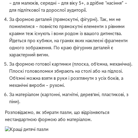
– для малюків, середні – для віку 5+, а дрібне “насіння” –
для підліткової та дорослої аудиторії.
За формою деталей (прямокутні, фігурні). Так, ми не
помилилися – повністю прямокутні елементи з рівними
краями теж існують і вони родом із вашого дитинства.
Йдеться про кубики, на гранях яких наклеєні фрагменти
одного зображення. По краю фігурних деталей є
характерний вигин.
За формою готової картинки (плоска, об’ємна, механічна).
Плоскі головоломки збирають на столі або на підлозі.
Об’ємні можна взяти в руки і розглянути з усіх боків, а
механічні вироби – рухомі.
За матеріалом (картонні, магнітні, дерев’яні, пластикові, з
піни).
Розповідаємо, як збирати пазли, що відрізняються
нестандартною формою або матеріалом.