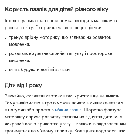
Користь пазлів для дітей різного віку
Інтелектуальна гра-головоломка підходить малюкам із
раннього віку. Її користь складно недооцінити:
тренує дрібну моторику, що впливає на розвиток
мовлення;
розвиває візуальне сприйняття, уяву і просторове
мислення;
вчить будувати логічні зв’язки.
Діти від 1 року
Звичайно, складати картинки такі крихітки ще не вміють.
Тому знайомство з грою можна почати з килимка-пазла з
піногумии або просто з
м’яких пазлів
. Шорстка фактура
матеріалу сприяє розвитку тактильних відчуттів дитини. А
яскравий колір привертає увагу – малюки із задоволенням
грати­муться на м’якому килимку. Коли дитя подорослішає,