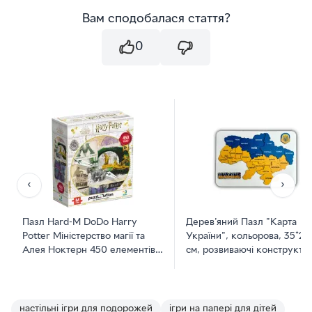
Вам сподобалася стаття?
0
‹
›
Пазл Hard-M DoDo Harry
Дерев'яний Пазл "Карта
Potter Міністерство магії та
України", кольорова, 35*23
Алея Ноктерн 450 елементів
см, розвиваючі конструктор
(4823115908674)
пазли
настільні ігри для подорожей
ігри на папері для дітей