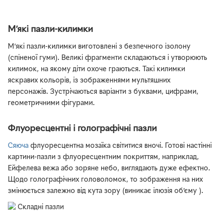
М’які пазли-килимки
М’які пазли-килимки виготовлені з безпечного ізолону
(спіненої гуми). Великі фрагменти складаються і утворюють
килимок, на якому діти охоче граються. Такі килимки
яскравих кольорів, із зображеннями мультяшних
персонажів. Зустрічаються варіанти з буквами, цифрами,
геометричними фігурами.
Флуоресцентні і голографічні пазли
Сяюча
флуоресцентна мозаїка світитися вночі. Готові настінні
картини-пазли з флуоресцентним покриттям, наприклад,
Ейфелева вежа або зоряне небо, виглядають дуже ефектно.
Щодо голографічних головоломок, то зображення на них
змінюється залежно від кута зору (виникає ілюзія об’єму ).