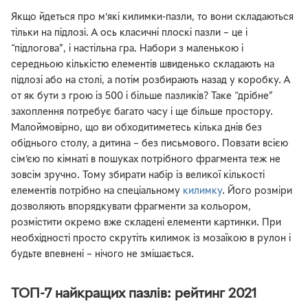
Якщо йдеться про м’які килимки-пазли, то вони складаються
тільки на підлозі. А ось класичні плоскі пазли – це і
“підлогова”, і настільна гра. Набори з маленькою і
середньою кількістю елементів швиденько складають на
підлозі або на столі, а потім розбирають назад у коробку. А
от як бути з грою із 500 і більше пазликів? Таке “дрібне”
захоплення потребує багато часу і ще більше простору.
Малоймовірно, що ви обходитиметесь кілька днів без
обіднього столу, а дитина – без письмового. Повзати всією
сім’єю по кімнаті в пошуках потрібного фрагмента теж не
зовсім зручно. Тому збирати набір із великої кількості
елементів потрібно на спеціальному
килимку
. Його розміри
дозволяють впорядкувати фрагменти за кольором,
розмістити окремо вже складені елементи картинки. При
необхідності просто скрутіть килимок із мозаїкою в рулон і
будьте впевнені – нічого не змішається.
ТОП-7 найкращих пазлів: рейтинг 2021