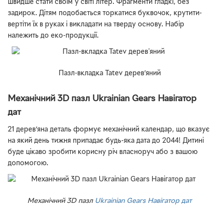
швидше стати своїм у світі літер. Фрагменти гладкі, без
задирок. Дітям подобається торкатися буквочок, крутити-
вертіти їх в руках і викладати на тверду основу. Набір
належить до еко-продукції.
Пазл-вкладка Tatev дерев’яний
Механічний 3D пазл Ukrainian Gears Навігатор
дат
21 дерев’яна деталь формує механічний календар, що вказує
на який день тижня припадає будь-яка дата до 2044! Дитині
буде цікаво зробити корисну річ власноруч або з вашою
допомогою.
Механічний 3D пазл
Ukrainian Gears Навігатор дат