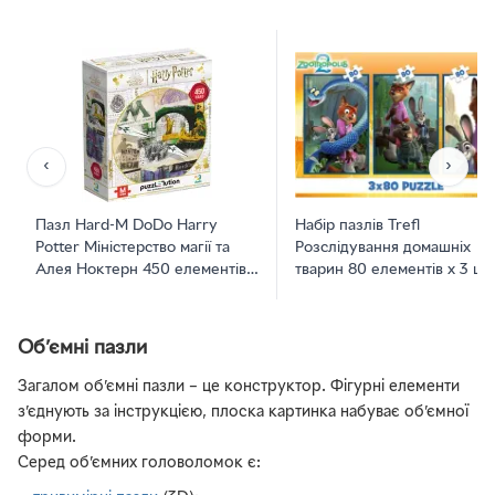
‹
›
Пазл Hard-M DoDo Harry
Набір пазлів Trefl
Potter Міністерство магії та
Розслідування домашніх
Алея Ноктерн 450 елементів
тварин 80 елементів х 3 шт
(4823115908674)
(48972) (5900511348972)
Об’ємні пазли
Загалом об’ємні пазли – це конструктор. Фігурні елементи
з’єднують за інструкцією, плоска картинка набуває об’ємної
форми.
Серед об’ємних головоломок є: