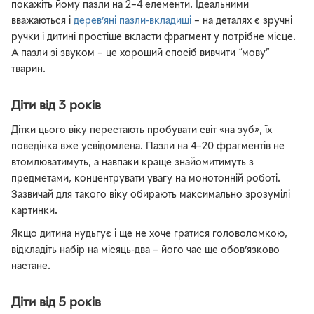
покажіть йому пазли на 2–4 елементи. Ідеальними
вважаються і
дерев’яні пазли-вкладиші
– на деталях є зручні
ручки і дитині простіше вкласти фрагмент у потрібне місце.
А пазли зі звуком – це хороший спосіб вивчити “мову”
тварин.
Діти від 3 років
Дітки цього віку перестають пробувати світ «на зуб», їх
поведінка вже усвідомлена. Пазли на 4–20 фрагментів не
втомлюватимуть, а навпаки краще знайомитимуть з
предметами, концентрувати увагу на монотонній роботі.
Зазвичай для такого віку обирають максимально зрозумілі
картинки.
Якщо дитина нудьгує і ще не хоче гратися головоломкою,
відкладіть набір на місяць-два – його час ще обов’язково
настане.
Діти від 5 років