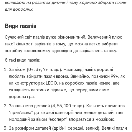
впливають на розвиток дитини і чому корисно збирати пазли
для дорослих.
Види пазлів
Сучасний світ пазлів дуже різноманітний. Величезний плюс
такої кількості варіантів в тому, що можна легко вибрати
потрібну головоломку відповідно до зацікавлень та віку.
Є такі види пазлів:
За віком (0+, 3+, 7+ тощо). Насправді навіть дорослі
люблять збирати пазли вдома. Звичайно, позначки 99+, як
на конструкторах LEGO, на коробках пазлів немає, але
складність картинки підкаже, що перед вами саме
доросла гра.
За кількістю деталей (4, 55, 100 тощо). Кількість елементів
“прив’язана” до вікової категорії: чим менше деталей, тим
молодший за віком “експерт” впорається з мозаїкою.
За розміром деталей (дрібні, середні, великі). Великі пазли