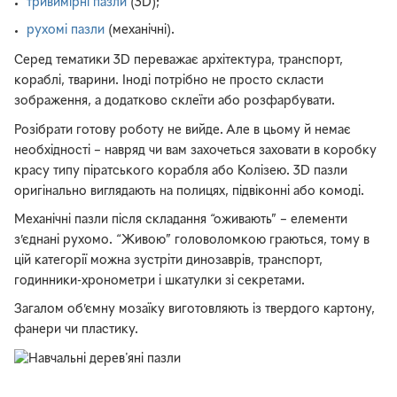
тривимірні пазли
(3D);
рухомі пазли
(механічні).
Серед тематики 3D переважає архітектура, транспорт,
кораблі, тварини. Іноді потрібно не просто скласти
зображення, а додатково склеїти або розфарбувати.
Розібрати готову роботу не вийде. Але в цьому й немає
необхідності – навряд чи вам захочеться заховати в коробку
красу типу піратського корабля або Колізею. 3D пазли
оригінально виглядають на полицях, підвіконні або комоді.
Механічні пазли після складання “оживають” – елементи
з’єднані рухомо. “Живою” головоломкою граються, тому в
цій категорії можна зустріти динозаврів, транспорт,
годинники-хронометри і шкатулки зі секретами.
Загалом об’ємну мозаїку виготовляють із твердого картону,
фанери чи пластику.