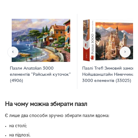
‹
›
Пазли Anatolian 3000
Пазлі Trefl Зимовий замок
елементів "Райський куточок"
Нойшванштайн Німеччина
(4906)
3000 елементів (33025)
На чому можна збирати пазл
Є лише два способи зручно збирати пазли вдома:
на столі;
на підлозі.