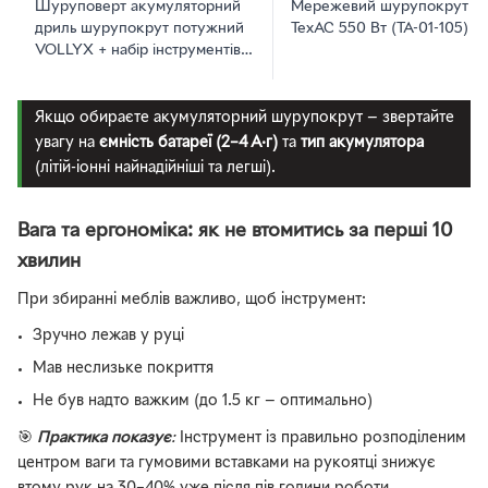
Шуруповерт акумуляторний
Мережевий шурупокрут
дриль шурупокрут потужний
ТехАС 550 Вт (ТА-01-105)
VOLLYX + набір інструментів і
біт + 2 аккумулятори 21V в
кейсі
Якщо обираєте акумуляторний шурупокрут — звертайте
увагу на
ємність батареї (2–4 А·г)
та
тип акумулятора
(літій-іонні найнадійніші та легші).
Вага та ергономіка: як не втомитись за перші 10
хвилин
При збиранні меблів важливо, щоб інструмент:
Зручно лежав у руці
Мав неслизьке покриття
Не був надто важким (до 1.5 кг — оптимально)
🎯
Практика показує
:
Інструмент із правильно розподіленим
центром ваги та гумовими вставками на рукоятці знижує