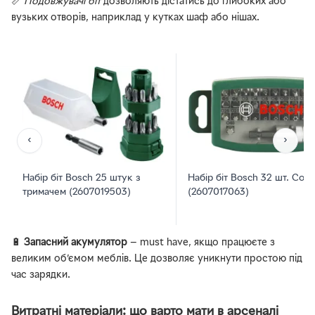
📏
Подовжувачі біт
дозволяють дістатись до глибоких або
вузьких отворів, наприклад у кутках шаф або нішах.
‹
›
Набір біт Bosch 25 штук з
Набір біт Bosch 32 шт. Colo
тримачем (2607019503)
(2607017063)
🔋
Запасний акумулятор
— must have, якщо працюєте з
великим об’ємом меблів. Це дозволяє уникнути простою під
час зарядки.
Витратні матеріали: що варто мати в арсеналі