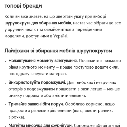
топові бренди
Коли ви вже знаєте, на що звертати увагу при виборі
шурупокрута для збирання меблів
, настав час зібрати це все
у зручний чекліст та ознайомитися з перевіреними
моделями, доступними в Україні.
Лайфхаки зі збирання меблів шурупокрутом
Налаштування моменту затягування.
Починайте з низького
рівня крутного моменту — краще поступово додати сили,
ніж одразу зіпсувати матеріал.
Використовуйте подовжувачі.
Для глибоких і незручних
отворів з подовжувачем працювати в рази легше — менше
ризику подряпати або змістити елемент.
Тримайте запасні біти поруч.
Особливо корисно, якщо
працюєте з різними кріпленнями (шліц, шестигранник,
зірочка).
Магнітна мисочка для фурнітури.
Допоможе зберігати всі