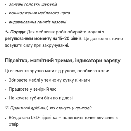
злизані головки шурупів
пошкодження меблевого щита
видавлювання гвинтів назовні
🔧
Порада
:
Для меблевих робіт обирайте моделі з
регулюванням моменту на 15–20 рівнів
. Це дозволить точно
дозувати силу при закручуванні.
Підсвітка, магнітний тримач, індикатори заряду
Ці елементи зручно мати під рукою, особливо коли:
Збираєте меблі у темному кутку кімнати
Працюєте у вечірній час
Не хочете губити біти по підлозі
💡
Практичні дрібниці, які стануть у пригоді:
Вбудована LED-підсвітка — полегшить точне влучання в
отвір