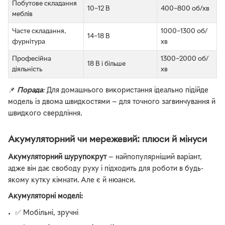
Побутове складання
10–12 В
400–800 об/хв
меблів
Часте складання,
1000–1300 об/
14–18 В
фурнітура
хв
Професійна
1300–2000 об/
18 В і більше
діяльність
хв
📌
Порада
:
Для домашнього використання ідеально підійде
модель із двома швидкостями — для точного загвинчування й
швидкого свердління.
Акумуляторний чи мережевий: плюси й мінуси
Акумуляторний шурупокрут
— найпопулярніший варіант,
адже він дає свободу руху і підходить для роботи в будь-
якому кутку кімнати. Але є й нюанси.
Акумуляторні моделі:
✅ Мобільні, зручні