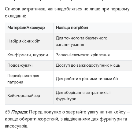
Список витратників, які знадобляться не лише при першому
складанні:
Матеріал/Аксесуар
Навіщо потрібен
Для точного та безпечного
Набір якісних біт
загвинчування
Конфірмати, шурупи
Запасні елементи кріплення
Подовжувачі
Доступ до важкодоступних місць
Перехідники для
Для роботи з різними типами біт
патрона
Для зберігання витратників і
Кейс-органайзер
фурнітури
📦
Порада
:
Перед покупкою звертайте увагу на тип кейсу —
краще обирати жорсткий, з відділеннями для фурнітури та
аксесуарів.