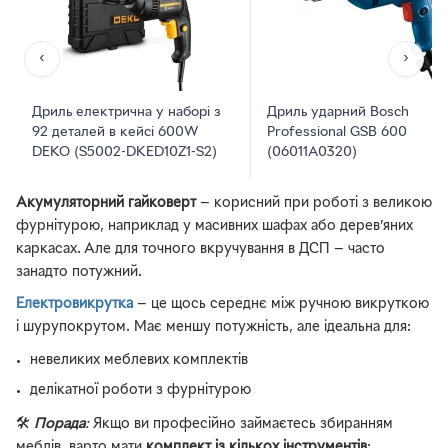
‹
›
Дриль електрична у наборі з
Дриль ударний Bosch
92 деталей в кейсі 600W
Professional GSB 600
DEKO (S5002-DKED10Z1-S2)
(06011A0320)
Акумуляторний гайковерт
— корисний при роботі з великою
фурнітурою, наприклад у масивних шафах або дерев’яних
каркасах. Але для точного вкручування в ДСП — часто
занадто потужний.
Електровикрутка
— це щось середнє між ручною викруткою
і шурупокрутом. Має меншу потужність, але ідеальна для:
невеликих меблевих комплектів
делікатної роботи з фурнітурою
🛠️
Порада
:
Якщо ви професійно займаєтесь збиранням
меблів, варто мати
комплект із кількох інструментів
: