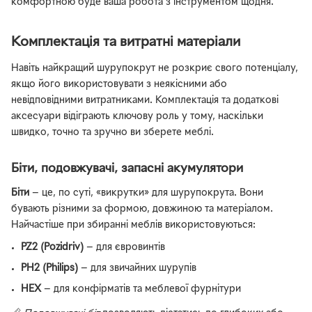
комфортною буде ваша робота з інструментом щодня.
Комплектація та витратні матеріали
Навіть найкращий шурупокрут не розкриє свого потенціалу,
якщо його використовувати з неякісними або
невідповідними витратниками. Комплектація та додаткові
аксесуари відіграють ключову роль у тому, наскільки
швидко, точно та зручно ви зберете меблі.
Біти, подовжувачі, запасні акумулятори
Біти
— це, по суті, «викрутки» для шурупокрута. Вони
бувають різними за формою, довжиною та матеріалом.
Найчастіше при збиранні меблів використовуються:
PZ2 (Pozidriv)
— для євровинтів
PH2 (Philips)
— для звичайних шурупів
HEX
— для конфірматів та меблевої фурнітури