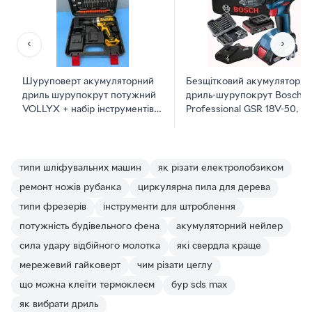
‹
›
Шуруповерт акумуляторний
Безщітковий акумуляторни
дриль шурупокрут потужний
дриль-шурупокрут Bosch
VOLLYX + набір інструментів і
Professional GSR 18V-50, 18
біт + 2 аккумулятори 21V в
2 акум. 2 амп.год, зарядни
кейсі
пристрій, м`яка сумка,
професійний набір 43 шт.
(06019H5004)
типи шліфувальних машин
як різати електролобзиком
ремонт ножів рубанка
циркулярна пила для дерева
типи фрезерів
інструменти для штроблення
потужність будівельного фена
акумуляторний нейлер
сила удару відбійного молотка
які свердла краще
мережевий гайковерт
чим різати цеглу
що можна клеїти термоклеєм
бур sds max
як вибрати дриль