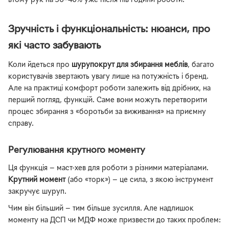
втому рук на 30–40% уже після пів години роботи.
Зручність і функціональність: нюанси, про
які часто забувають
Коли йдеться про
шурупокрут для збирання меблів
, багато
користувачів звертають увагу лише на потужність і бренд.
Але на практиці комфорт роботи залежить від дрібних, на
перший погляд, функцій. Саме вони можуть перетворити
процес збирання з «боротьби за виживання» на приємну
справу.
Регулювання крутного моменту
Ця функція — маст-хев для роботи з різними матеріалами.
Крутний момент
(або «торк») — це сила, з якою інструмент
закручує шуруп.
Чим він більший — тим більше зусилля. Але надлишок
моменту на ДСП чи МДФ може призвести до таких проблем: