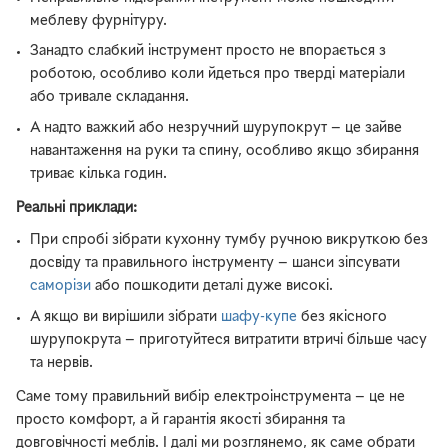
меблеву фурнітуру.
Занадто слабкий інструмент просто не впорається з
роботою, особливо коли йдеться про тверді матеріали
або тривале складання.
А надто важкий або незручний шурупокрут — це зайве
навантаження на руки та спину, особливо якщо збирання
триває кілька годин.
Реальні приклади:
При спробі зібрати кухонну тумбу ручною викруткою без
досвіду та правильного інструменту — шанси зіпсувати
саморізи
або пошкодити деталі дуже високі.
А якщо ви вирішили зібрати
шафу-купе
без якісного
шурупокрута — приготуйтеся витратити втричі більше часу
та нервів.
Саме тому правильний вибір електроінструмента — це не
просто комфорт, а й гарантія якості збирання та
довговічності меблів. І далі ми розглянемо, як саме обрати