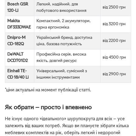
Bosch GSR
Легкий, надійний, для
від 2500 грн
120-LI
побутового використання
Makita
Компактний, 2 акумулятори,
від 3200 грн
DF333DWAE
гарна ергономіка
Dnipro-M
Український бренд, доступна
від 2200 грн
CD-182Q
ціна, базова потужність
DeWALT
Професійна серія, висока
від 4500 грн
DCD701D2
якість, довгий ресурс
Einhell TE-
Універсальний, сумісний з
від 2900 грн
CD 18/40 Li
іншими інструментами
*ціни актуальні на момент публікації статті.
Як обрати — просто і впевнено
Не існує одного «ідеального» шурупокрута для всіх — усе
залежить від ваших потреб. Якщо ви плануєте зібрати кілька
меблевих комплектів на рік, оберіть легкий і недорогий