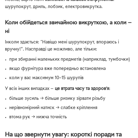
шурупокрут, дриль, лобзик, електровикрутка.
Коли обійдеться звичайною викруткою, а коли —
ні
Інколи здається: “Навіщо мені шурупокрут, впораюсь і
вручну!”. Насправді це можливо, але тільки:
при збиранні маленьких предметів (наприклад, тумбочки)
якщо фурнітура вже попередньо встановлена
коли у вас максимум 10–15 шурупів
У всіх інших випадках —
це втрата часу та здоров’я
:
більше зусиль → більше ризику зірвати різьбу
нерівномірний натиск → слабке кріплення
втома рук → нижча точність
На що звернути увагу: короткі поради та