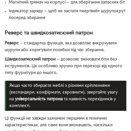
Магнітний тримач на корпусі — для зберігання запасних біт
Індикатор заряду — щоб не застати «мертвий» шурупокрут
посеред збирання
Реверс та швидкозатискний патрон
Реверс
— стандартна функція, яка дозволяє викручувати
шурупи або коригувати похибки під час збирання.
Швидкозатискний патрон
— дозволяє змінювати біти без
інструментів. Це особливо зручно при переході від одного
типу фурнітури до іншого.
Якщо часто збираєте меблі з різними кріпленнями
(експандери, конфірмати, євровинти), звертайте увагу
на
універсальність патрона
та наявність перехідників у
комплекті.
Ці функції не завжди зазначені першими в технічних
характеристиках, але саме вони визначають, наскільки