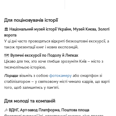
Для поціновувачів історії
🏛️
Національний музей історії України, Музей Києва, Золоті
ворота
У ці дні часто проводяться відкриті безкоштовні екскурсії, а
також презентації книг і нових експозицій.
🗺️
Вуличні екскурсії по Подолу й Липках
Цікаво для тих, хто хоче глибше зрозуміти Київ — місто з
тисячолітньою історією.
Порада
:
візьміть з собою
фотокамеру
або смартфон зі
стабілізатором — у святковому місті чимало кадрів, що варті
того, щоб залишитись у пам’яті.
Для молоді та компаній
🎶
ВДНГ, Арт-завод Платформа, Поштова площа