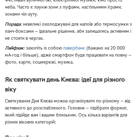
Фестивалі вуличної їжі, електронної музики, кіно просто
неба. Часто є лаунж-зони з пуфами, настільними іграми,
зонами чіл-ауту.
Порада
:
невеликі охолоджувачі для напоїв або термосумки з
ланч-боксами — ідеальне рішення, аби залишатись активним і
не стояти в чергах.
Лайфхак
:
захопіть із собою
павербанк
(бажано на 20 000
мА·год і більше), адже смартфон буде працювати на повну —
фото, карти, соцмережі, музика.
Як святкувати день Києва: ідеї для різного
віку
Святкування Дня Києва можна організувати по-різному — від
активного до розслабленого. Головне — підібрати формат,
який підійде вам і вашим близьким. Ось кілька варіантів для
різних вікових категорій: