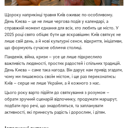
Щороку наприкінці травня Київ оживає по-особливому.
День Києва — це не лише чергова подія у календарі, а
справжній момент єднання для всіх, хто любить це місто. У
2025 році свято обіцяє бути ще яскравішим: Київ святкує не
лише свій день, а й нові культурні сенси, відкриття, ініціативи,
що формують сучасне обличчя столиці.
Пандемія, війна, кризи — усе це лише підкреслило
важливість людяності, простих радостей і спільних традицій.
День Києва — саме така нагода. Він дарує нам привід згадати,
чому ми пишаємось своїм містом, і ще раз переконатись:
Київ — серце не лише України, а й кожного з нас.
Цього року варто підійти до святкування з розумом —
обрати зручний сценарій відпочинку, продумати маршрут,
подбати про речі, що знадобляться, та запланувати
активності, які принесуть радість і дорослим, і дітям.