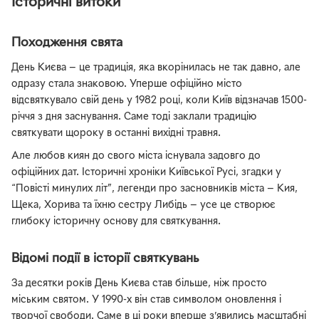
Історичні витоки
Походження свята
День Києва — це традиція, яка вкорінилась не так давно, але
одразу стала знаковою. Уперше офіційно місто
відсвяткувало свій день у 1982 році, коли Київ відзначав 1500-
річчя з дня заснування. Саме тоді заклали традицію
святкувати щороку в останні вихідні травня.
Але любов киян до свого міста існувала задовго до
офіційних дат. Історичні хроніки Київської Русі, згадки у
“Повісті минулих літ”, легенди про засновників міста — Кия,
Щека, Хорива та їхню сестру Либідь — усе це створює
глибоку історичну основу для святкування.
Відомі події в історії святкувань
За десятки років День Києва став більше, ніж просто
міським святом. У 1990-х він став символом оновлення і
творчої свободи. Саме в ці роки вперше з’явились масштабні