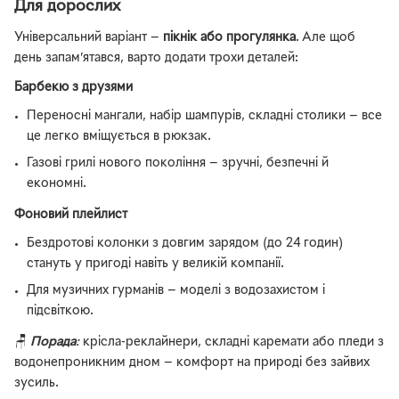
Для дорослих
Універсальний варіант —
пікнік або прогулянка
. Але щоб
день запам’ятався, варто додати трохи деталей:
Барбекю з друзями
Переносні мангали, набір шампурів, складні столики — все
це легко вміщується в рюкзак.
Газові грилі нового покоління — зручні, безпечні й
економні.
Фоновий плейлист
Бездротові колонки з довгим зарядом (до 24 годин)
стануть у пригоді навіть у великій компанії.
Для музичних гурманів — моделі з водозахистом і
підсвіткою.
🪑
Порада
:
крісла-реклайнери, складні каремати або пледи з
водонепроникним дном — комфорт на природі без зайвих
зусиль.