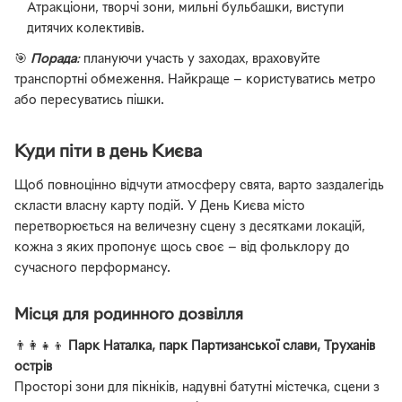
Атракціони, творчі зони, мильні бульбашки, виступи
дитячих колективів.
🎯
Порада
:
плануючи участь у заходах, враховуйте
транспортні обмеження. Найкраще — користуватись метро
або пересуватись пішки.
Куди піти в день Києва
Щоб повноцінно відчути атмосферу свята, варто заздалегідь
скласти власну карту подій. У День Києва місто
перетворюється на величезну сцену з десятками локацій,
кожна з яких пропонує щось своє — від фольклору до
сучасного перформансу.
Місця для родинного дозвілля
👨‍👩‍👧‍👦
Парк Наталка, парк Партизанської слави, Труханів
острів
Просторі зони для пікніків, надувні батутні містечка, сцени з