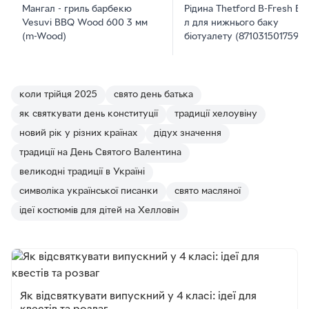
Мангал - гриль барбекю
Рідина Thetford B-Fresh Blu
Vesuvi BBQ Wood 600 3 мм
л для нижнього баку
(m-Wood)
біотуалету (8710315017595)
коли трійця 2025
свято день батька
як святкувати день конституції
традиції хелоувіну
новий рік у різних країнах
дідух значення
традиції на День Святого Валентина
великодні традиції в Україні
символіка української писанки
свято масляної
ідеї костюмів для дітей на Хелловін
Як відсвяткувати випускний у 4 класі: ідеї для