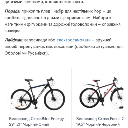
дитячими виставами, контактні зоопарки.
Порада
:
прихопіть плед і набір для настільних ігор — це
зробить відпочинок з дітьми ще приємнішим. Набори з
магнітними фігурками та дорожні головоломки — справжня
знахідка.
Лайфхак
:
велосипеди або
електросамокати
— зручний
спосіб пересуватись між локаціями (особливо актуально для
Оболоні чи Русанівки).
‹
›
Велосипед CrossBike Energy
Велосипед Cross Focus 29"
29" 21" Чорний-Синій
19.5" Чорний-Червоний