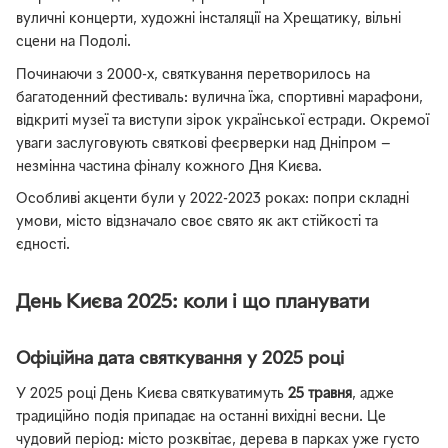
вуличні концерти, художні інсталяції на Хрещатику, вільні
сцени на Подолі.
Починаючи з 2000-х, святкування перетворилось на
багатоденний фестиваль: вулична їжа, спортивні марафони,
відкриті музеї та виступи зірок української естради. Окремої
уваги заслуговують святкові феєрверки над Дніпром —
незмінна частина фіналу кожного Дня Києва.
Особливі акценти були у 2022-2023 роках: попри складні
умови, місто відзначало своє свято як акт стійкості та
єдності.
День Києва 2025: коли і що планувати
Офіційна дата святкування у 2025 році
У 2025 році День Києва святкуватимуть
25 травня
, адже
традиційно подія припадає на останні вихідні весни. Це
чудовий період: місто розквітає, дерева в парках уже густо