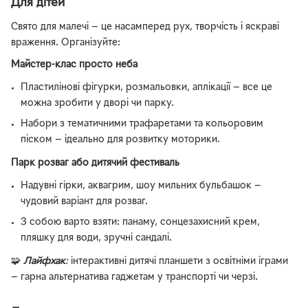
Для дітей
Свято для малечі — це насамперед рух, творчість і яскраві
враження. Організуйте:
Майстер-клас просто неба
Пластилінові фігурки, розмальовки, аплікації — все це
можна зробити у дворі чи парку.
Набори з тематичними трафаретами та кольоровим
піском — ідеально для розвитку моторики.
Парк розваг або дитячий фестиваль
Надувні гірки, аквагрим, шоу мильних бульбашок —
чудовий варіант для розваг.
З собою варто взяти: панаму, сонцезахисний крем,
пляшку для води, зручні сандалі.
🧩
Лайфхак
:
інтерактивні дитячі планшети з освітніми іграми
— гарна альтернатива гаджетам у транспорті чи черзі.