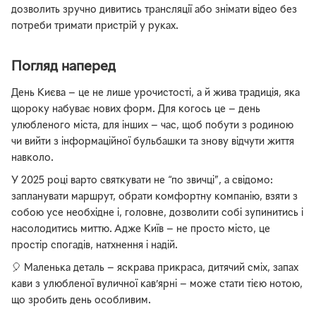
дозволить зручно дивитись трансляції або знімати відео без
потреби тримати пристрій у руках.
Погляд наперед
День Києва — це не лише урочистості, а й жива традиція, яка
щороку набуває нових форм. Для когось це — день
улюбленого міста, для інших — час, щоб побути з родиною
чи вийти з інформаційної бульбашки та знову відчути життя
навколо.
У 2025 році варто святкувати не “по звичці”, а свідомо:
запланувати маршрут, обрати комфортну компанію, взяти з
собою усе необхідне і, головне, дозволити собі зупинитись і
насолодитись миттю. Адже Київ — не просто місто, це
простір спогадів, натхнення і надій.
🎈 Маленька деталь — яскрава прикраса, дитячий сміх, запах
кави з улюбленої вуличної кав’ярні — може стати тією нотою,
що зробить день особливим.