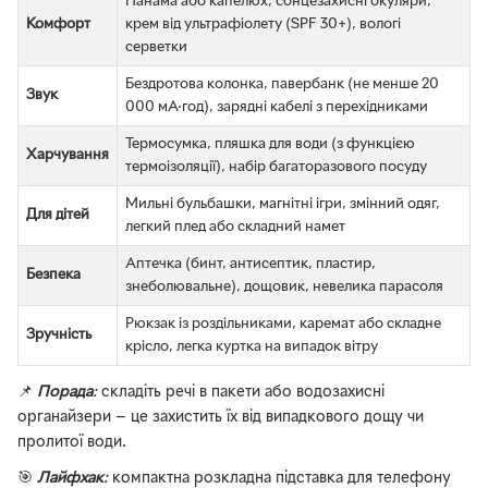
Панама або капелюх, сонцезахисні окуляри,
Комфорт
крем від ультрафіолету (SPF 30+), вологі
серветки
Бездротова колонка, павербанк (не менше 20
Звук
000 мА·год), зарядні кабелі з перехідниками
Термосумка, пляшка для води (з функцією
Харчування
термоізоляції), набір багаторазового посуду
Мильні бульбашки, магнітні ігри, змінний одяг,
Для дітей
легкий плед або складний намет
Аптечка (бинт, антисептик, пластир,
Безпека
знеболювальне), дощовик, невелика парасоля
Рюкзак із роздільниками, каремат або складне
Зручність
крісло, легка куртка на випадок вітру
📌
Порада
:
складіть речі в пакети або водозахисні
органайзери — це захистить їх від випадкового дощу чи
пролитої води.
🎯
Лайфхак
:
компактна розкладна підставка для телефону