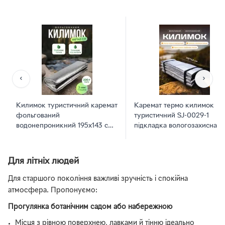
‹
›
Килимок туристичний каремат
Каремат термо килимок
фольгований
туристичний SJ-0029-1
водонепроникний 195х143 см
підкладка вологозахисна в
підстилка термо килимок в
намет 195х143 см фальгова
намет для риболовлі для
пікніка
Для літніх людей
Для старшого покоління важливі зручність і спокійна
атмосфера. Пропонуємо:
Прогулянка ботанічним садом або набережною
Місця з рівною поверхнею, лавками й тінню ідеально