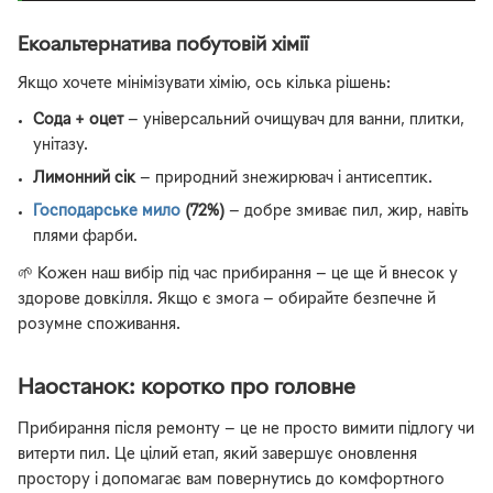
Екоальтернатива побутовій хімії
Якщо хочете мінімізувати хімію, ось кілька рішень:
Сода + оцет
— універсальний очищувач для ванни, плитки,
унітазу.
Лимонний сік
— природний знежирювач і антисептик.
Господарське мило
(72%)
— добре змиває пил, жир, навіть
плями фарби.
🌱 Кожен наш вибір під час прибирання — це ще й внесок у
здорове довкілля. Якщо є змога — обирайте безпечне й
розумне споживання.
Наостанок: коротко про головне
Прибирання після ремонту — це не просто вимити підлогу чи
витерти пил. Це цілий етап, який завершує оновлення
простору і допомагає вам повернутись до комфортного