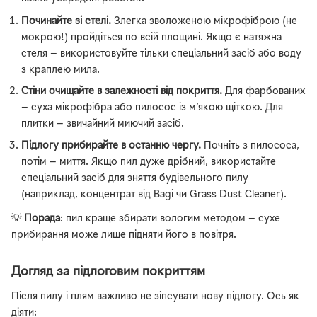
Починайте зі стелі.
Злегка зволоженою мікрофіброю (не
мокрою!) пройдіться по всій площині. Якщо є натяжна
стеля — використовуйте тільки спеціальний засіб або воду
з краплею мила.
Стіни очищайте в залежності від покриття.
Для фарбованих
— суха мікрофібра або пилосос із м’якою щіткою. Для
плитки — звичайний миючий засіб.
Підлогу прибирайте в останню чергу.
Почніть з пилососа,
потім — миття. Якщо пил дуже дрібний, використайте
спеціальний засіб для зняття будівельного пилу
(наприклад, концентрат від Bagi чи Grass Dust Cleaner).
💡
Порада
: пил краще збирати вологим методом — сухе
прибирання може лише підняти його в повітря.
Догляд за підлоговим покриттям
Після пилу і плям важливо не зіпсувати нову підлогу. Ось як
діяти: