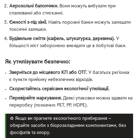
Аерозольні балончики.
Вони можуть вибухати при
спалюванні або стисканні.
Ємності з-під хімії.
Навіть порожні банки можуть залишати
токсичні залишки.
Будівельне сміття (кафель, штукатурка, деревина).
У
більшості міст заборонено викидати це в побутові баки.
Як утилізувати безпечно:
Зверніться до місцевого КП або ОТГ.
У багатьох регіонах
є пункти прийому небезпечних відходів.
Скористайтесь сервісами екологічної утилізації.
Перевіряйте маркування.
Деякі упаковки можна здавати на
переробку (позначки: PET, PP, HDPE).
♻️ Якщо ви прагнете екологічного прибирання —
обирайте засоби з біорозкладними компонентами, без
фосфатів та хлору.