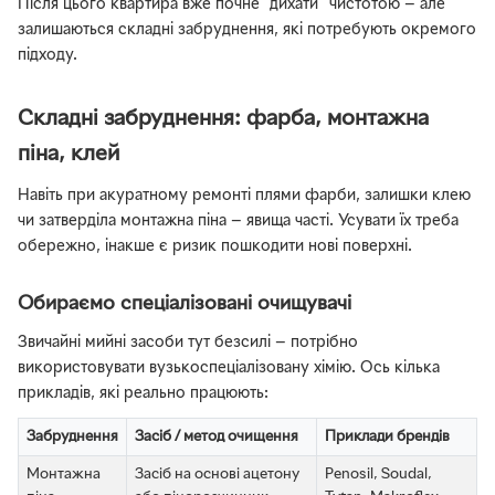
Після цього квартира вже почне "дихати" чистотою — але
залишаються складні забруднення, які потребують окремого
підходу.
Складні забруднення: фарба, монтажна
піна, клей
Навіть при акуратному ремонті плями фарби, залишки клею
чи затверділа монтажна піна — явища часті. Усувати їх треба
обережно, інакше є ризик пошкодити нові поверхні.
Обираємо спеціалізовані очищувачі
Звичайні мийні засоби тут безсилі — потрібно
використовувати вузькоспеціалізовану хімію. Ось кілька
прикладів, які реально працюють:
Забруднення
Засіб / метод очищення
Приклади брендів
Монтажна
Засіб на основі ацетону
Penosil, Soudal,