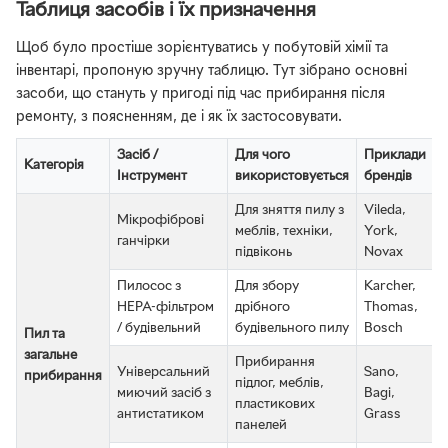
Таблиця засобів і їх призначення
Щоб було простіше зорієнтуватись у побутовій хімії та
інвентарі, пропоную зручну таблицю. Тут зібрано основні
засоби, що стануть у пригоді під час прибирання після
ремонту, з поясненням, де і як їх застосовувати.
Засіб /
Для чого
Приклади
Категорія
Інструмент
використовується
брендів
Для зняття пилу з
Vileda,
Мікрофіброві
меблів, техніки,
York,
ганчірки
підвіконь
Novax
Пилосос з
Для збору
Karcher,
HEPA-фільтром
дрібного
Thomas,
/ будівельний
будівельного пилу
Bosch
Пил та
загальне
Прибирання
Універсальний
Sano,
прибирання
підлог, меблів,
миючий засіб з
Bagi,
пластикових
антистатиком
Grass
панелей