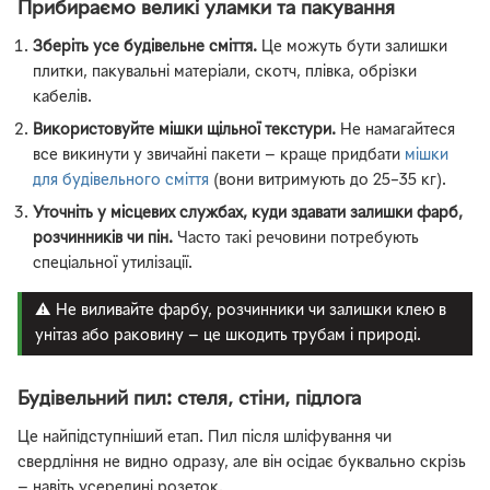
Прибираємо великі уламки та пакування
Зберіть усе будівельне сміття.
Це можуть бути залишки
плитки, пакувальні матеріали, скотч, плівка, обрізки
кабелів.
Використовуйте мішки щільної текстури.
Не намагайтеся
все викинути у звичайні пакети — краще придбати
мішки
для будівельного сміття
(вони витримують до 25–35 кг).
Уточніть у місцевих службах, куди здавати залишки фарб,
розчинників чи пін.
Часто такі речовини потребують
спеціальної утилізації.
⚠️ Не виливайте фарбу, розчинники чи залишки клею в
унітаз або раковину — це шкодить трубам і природі.
Будівельний пил: стеля, стіни, підлога
Це найпідступніший етап. Пил після шліфування чи
свердління не видно одразу, але він осідає буквально скрізь
— навіть усередині розеток.