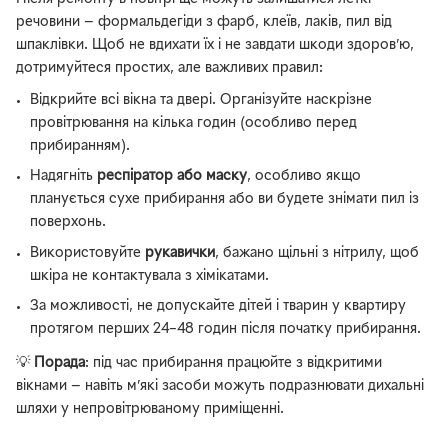
речовини — формальдегіди з фарб, клеїв, лаків, пил від
шпаклівки. Щоб не вдихати їх і не завдати шкоди здоров’ю,
дотримуйтеся простих, але важливих правил:
Відкрийте всі вікна та двері. Організуйте наскрізне
провітрювання на кілька годин (особливо перед
прибиранням).
Надягніть
респіратор або маску
, особливо якщо
планується сухе прибирання або ви будете знімати пил із
поверхонь.
Використовуйте
рукавички
, бажано щільні з нітрилу, щоб
шкіра не контактувала з хімікатами.
За можливості, не допускайте дітей і тварин у квартиру
протягом перших 24–48 годин після початку прибирання.
💡
Порада
: під час прибирання працюйте з відкритими
вікнами — навіть м’які засоби можуть подразнювати дихальні
шляхи у непровітрюваному приміщенні.