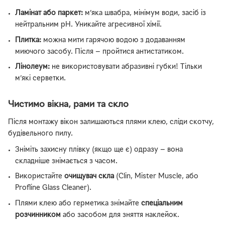
Ламінат або паркет:
м’яка швабра, мінімум води, засіб із
нейтральним pH. Уникайте агресивної хімії.
Плитка:
можна мити гарячою водою з додаванням
миючого засобу. Після — пройтися антистатиком.
Лінолеум:
не використовувати абразивні губки! Тільки
м’які серветки.
Чистимо вікна, рами та скло
Після монтажу вікон залишаються плями клею, сліди скотчу,
будівельного пилу.
Зніміть захисну плівку (якщо ще є) одразу — вона
складніше знімається з часом.
Використайте
очищувач скла
(Clin, Mister Muscle, або
Profline Glass Cleaner).
Плями клею або герметика знімайте
спеціальним
розчинником
або засобом для зняття наклейок.