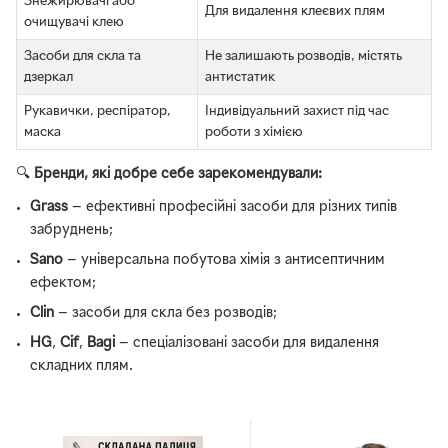
Знежирювачі або
Для видалення клеєвих плям
очищувачі клею
Засоби для скла та
Не залишають розводів, містять
дзеркал
антистатик
Рукавички, респіратор,
Індивідуальний захист під час
маска
роботи з хімією
🔍
Бренди, які добре себе зарекомендували:
Grass
— ефективні професійні засоби для різних типів
забруднень;
Sano
— універсальна побутова хімія з антисептичним
ефектом;
Clin
— засоби для скла без розводів;
HG
,
Cif
,
Bagi
— спеціалізовані засоби для видалення
складних плям.