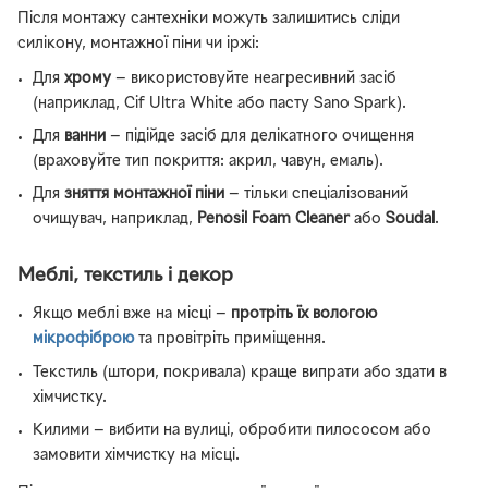
Після монтажу сантехніки можуть залишитись сліди
силікону, монтажної піни чи іржі:
Для
хрому
— використовуйте неагресивний засіб
(наприклад, Cif Ultra White або пасту Sano Spark).
Для
ванни
— підійде засіб для делікатного очищення
(враховуйте тип покриття: акрил, чавун, емаль).
Для
зняття монтажної піни
— тільки спеціалізований
очищувач, наприклад,
Penosil Foam Cleaner
або
Soudal
.
Меблі, текстиль і декор
Якщо меблі вже на місці —
протріть їх вологою
мікрофіброю
та провітріть приміщення.
Текстиль (штори, покривала) краще випрати або здати в
хімчистку.
Килими — вибити на вулиці, обробити пилососом або
замовити хімчистку на місці.