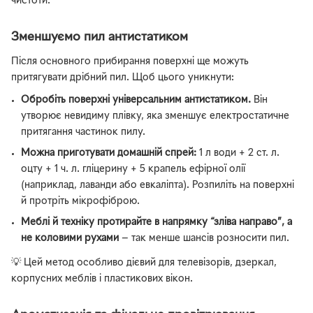
чистоти.
Зменшуємо пил антистатиком
Після основного прибирання поверхні ще можуть
притягувати дрібний пил. Щоб цього уникнути:
Обробіть поверхні універсальним антистатиком.
Він
утворює невидиму плівку, яка зменшує електростатичне
притягання частинок пилу.
Можна приготувати домашній спрей:
1 л води + 2 ст. л.
оцту + 1 ч. л. гліцерину + 5 крапель ефірної олії
(наприклад, лаванди або евкаліпта). Розпиліть на поверхні
й протріть мікрофіброю.
Меблі й техніку протирайте в напрямку “зліва направо”, а
не коловими рухами
— так менше шансів розносити пил.
💡 Цей метод особливо дієвий для телевізорів, дзеркал,
корпусних меблів і пластикових вікон.