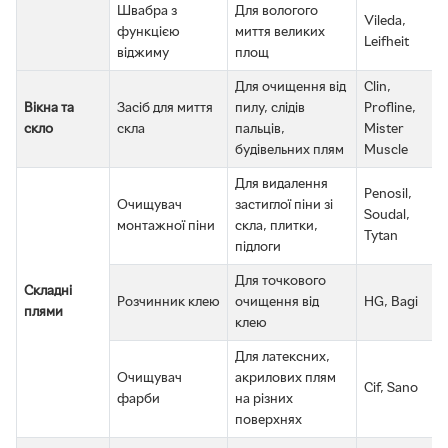
Швабра з
Для вологого
Vileda,
функцією
миття великих
Leifheit
віджиму
площ
Для очищення від
Clin,
Вікна та
Засіб для миття
пилу, слідів
Profline,
скло
скла
пальців,
Mister
будівельних плям
Muscle
Для видалення
Penosil,
Очищувач
застиглої піни зі
Soudal,
монтажної піни
скла, плитки,
Tytan
підлоги
Для точкового
Складні
Розчинник клею
очищення від
HG, Bagi
плями
клею
Для латексних,
Очищувач
акрилових плям
Cif, Sano
фарби
на різних
поверхнях