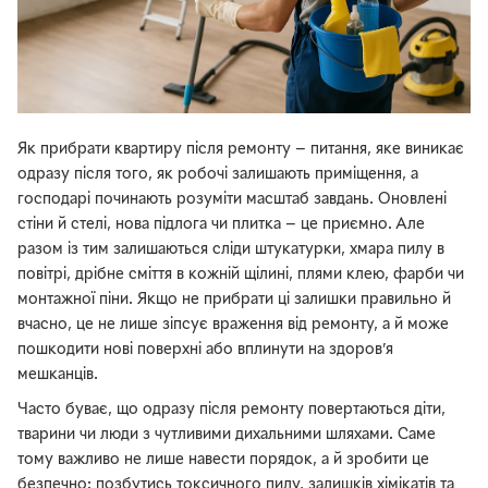
Як прибрати квартиру після ремонту — питання, яке виникає
одразу після того, як робочі залишають приміщення, а
господарі починають розуміти масштаб завдань. Оновлені
стіни й стелі, нова підлога чи плитка — це приємно. Але
разом із тим залишаються сліди штукатурки, хмара пилу в
повітрі, дрібне сміття в кожній щілині, плями клею, фарби чи
монтажної піни. Якщо не прибрати ці залишки правильно й
вчасно, це не лише зіпсує враження від ремонту, а й може
пошкодити нові поверхні або вплинути на здоров’я
мешканців.
Часто буває, що одразу після ремонту повертаються діти,
тварини чи люди з чутливими дихальними шляхами. Саме
тому важливо не лише навести порядок, а й зробити це
безпечно: позбутись токсичного пилу, залишків хімікатів та