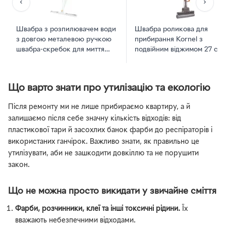
‹
›
Швабра з розпилювачем води
Швабра роликова для
з довгою металевою ручкою
прибирання Kornel з
швабра-скребок для миття
подвійним віджимом 27 см
підлоги
(HY9001)
Що варто знати про утилізацію та екологію
Після ремонту ми не лише прибираємо квартиру, а й
залишаємо після себе значну кількість відходів: від
пластикової тари й засохлих банок фарби до респіраторів і
використаних ганчірок. Важливо знати, як правильно це
утилізувати, аби не зашкодити довкіллю та не порушити
закон.
Що не можна просто викидати у звичайне сміття
Фарби, розчинники, клеї та інші токсичні рідини.
Їх
вважають небезпечними відходами.