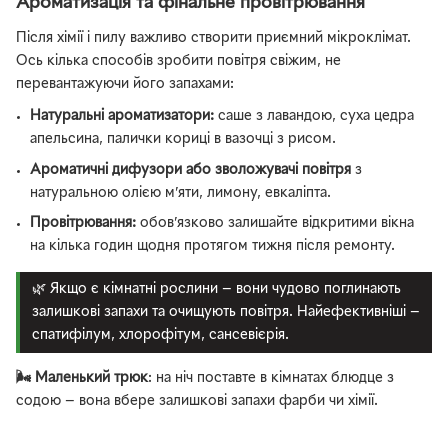
Ароматизація та фінальне провітрювання
Після хімії і пилу важливо створити приємний мікроклімат.
Ось кілька способів зробити повітря свіжим, не
перевантажуючи його запахами:
Натуральні ароматизатори:
саше з лавандою, суха цедра
апельсина, палички кориці в вазочці з рисом.
Ароматичні дифузори або зволожувачі повітря
з
натуральною олією м’яти, лимону, евкаліпта.
Провітрювання:
обов’язково залишайте відкритими вікна
на кілька годин щодня протягом тижня після ремонту.
🌿 Якщо є кімнатні рослини — вони чудово поглинають
залишкові запахи та очищують повітря. Найефективніші —
спатифілум, хлорофітум, сансевієрія.
🌬️ Маленький трюк
: на ніч поставте в кімнатах блюдце з
содою — вона вбере залишкові запахи фарби чи хімії.