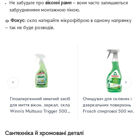
Не забудьте про
віконні рами
— вони часто залишаються
забрудненими монтажною піною.
🧽
Фокус
: скло натирайте мікрофіброю в одному напрямку
— так не буде розводів.
‹
›
Гіпоалергенний миючий засіб
Очищувач для скляних і
для миття вікон, зеркал, скла
дзеркальних поверхонь
Winni's Multiuso Trigger 500
Frosch спиртової 500 мл
мл
(4009175161918_1)
Сантехніка й хромовані деталі