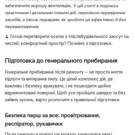
забезпечити хорошу вентиляцію.
У цій статті я поділюсь
практичним і детальним планом дій, переліком перевірених
засобів, а також порадами, як зробити це ефективно й без
перевантаження.
🧹 Готові перетворити оселю з «післябудівельного хаосу» на
чистий, комфортний простір? Почнімо з підготовки.
Підготовка до генерального прибирання
Генеральне прибирання після ремонту — не просто миття
підлоги та витирання пилу. Це цілий комплекс дій, де
важливо і безпеку врахувати, і не пошкодити щойно
відремонтовані поверхні. Щоб усе пройшло швидко та без
зайвих зусиль, варто розпочати з правильної підготовки.
Безпека перш за все: провітрювання,
респіратор, рукавички
Після ремонту в повітрі ще можуть залишатися леткі