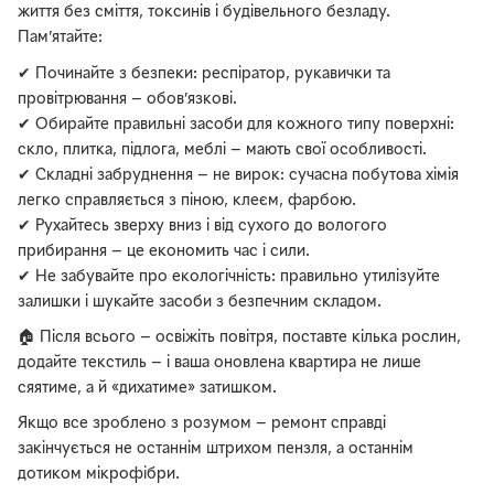
життя без сміття, токсинів і будівельного безладу.
Пам’ятайте:
✔ Починайте з безпеки: респіратор, рукавички та
провітрювання — обов’язкові.
✔ Обирайте правильні засоби для кожного типу поверхні:
скло, плитка, підлога, меблі — мають свої особливості.
✔ Складні забруднення — не вирок: сучасна побутова хімія
легко справляється з піною, клеєм, фарбою.
✔ Рухайтесь зверху вниз і від сухого до вологого
прибирання — це економить час і сили.
✔ Не забувайте про екологічність: правильно утилізуйте
залишки і шукайте засоби з безпечним складом.
🏠 Після всього — освіжіть повітря, поставте кілька рослин,
додайте текстиль — і ваша оновлена квартира не лише
сяятиме, а й «дихатиме» затишком.
Якщо все зроблено з розумом — ремонт справді
закінчується не останнім штрихом пензля, а останнім
дотиком мікрофібри.