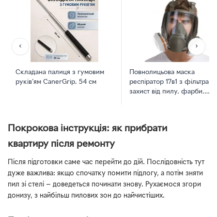
‹
›
Складана палиця з гумовим
Повнолицьова маска
руків’ям CanerGrip, 54 см
респіратор 17в1 з фільтрами
захист від пилу, фарби,
формальдегіду + Чехол
Покрокова інструкція: як прибрати
квартиру після ремонту
Після підготовки саме час перейти до дій. Послідовність тут
дуже важлива: якщо спочатку помити підлогу, а потім зняти
пил зі стелі — доведеться починати знову. Рухаємося згори
донизу, з найбільш пилових зон до найчистіших.