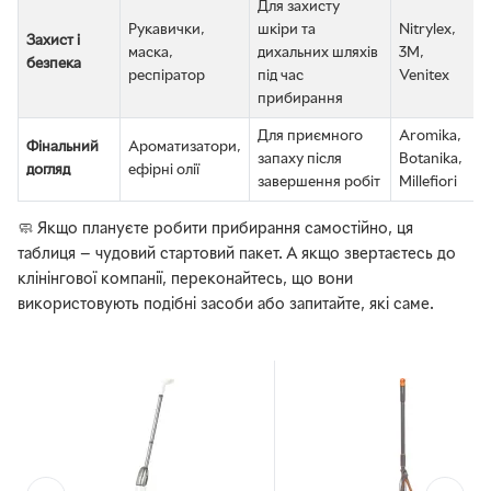
Для захисту
Рукавички,
шкіри та
Nitrylex,
Захист і
маска,
дихальних шляхів
3M,
безпека
респіратор
під час
Venitex
прибирання
Для приємного
Aromika,
Фінальний
Ароматизатори,
запаху після
Botanika,
догляд
ефірні олії
завершення робіт
Millefiori
🧼 Якщо плануєте робити прибирання самостійно, ця
таблиця — чудовий стартовий пакет. А якщо звертаєтесь до
клінінгової компанії, переконайтесь, що вони
використовують подібні засоби або запитайте, які саме.