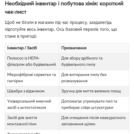
Необхідний інвентар і побутова хімія: короткий
чек-лист
Щоб не бігати в магазин під час процесу, заздалегідь
підготуйте весь інвентар. Ось базовий перелік того, що
стане в пригоді:
Інвентар / Засіб
Призначення
Пилосос із HEPA-
Для збору дрібного та
фільтром або будівельний
будівельного пилу
Мікрофіброві серветки та
Для витирання пилу без
ганчірки
розмазування
Швабра з віджимом
Зручна для миття великих площ
Універсальний миючий
Допомагає утримувати пил та
засіб з антистатиком
прибирає сліди штукатурки
Засіб для зняття
Для очищення після неакуратного
монтажної піни
заповнення щілин