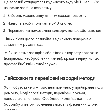
Це золотий стандарт для будь-якого виду хімії. Перш ніж
наносити засіб на всю пляму:
Виберіть малопомітну ділянку схожої поверхні.
Нанесіть засіб і почекайте 5–10 хвилин.
Перевірте, чи немає зміни кольору, глянцю або матовості.
Тільки після цього працюйте з відкритою поверхнею. І
завжди — у рукавичках!
📌 Якщо пляма застаріла або в’їлася в пористу поверхню
(наприклад, необроблений камінь), краще звернутися до
професійної клінінгової служби.
Лайфхаки та перевірені народні методи
Хоч побутова хімія — головний помічник у прибиранні після
ремонту, іноді прості методи, перевірені роками,
допомагають не гірше. Особливо, коли йдеться про
боротьбу з пилом, усунення запахів та фінальний штрих