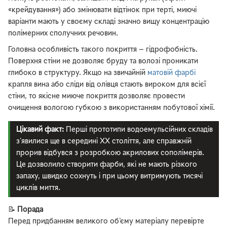
«крейдування») або змінювати відтінок при терті, миючі
варіанти мають у своєму складі значно вищу концентрацію
полімерних сполучних речовин.
Головна особливість такого покриття — гідрофобність.
Поверхня стіни не дозволяє бруду та волозі проникати
глибоко в структуру. Якщо на звичайній
матовій фарбі
крапля вина або сліди від олівця стають вироком для всієї
стіни, то якісне миюче покриття дозволяє провести
очищення вологою губкою з використанням побутової хімії.
Цікавий факт:
Перші прототипи водоемульсійних складів
з'явилися ще в середині XX століття, але справжній
прорив відбувся з розробкою акрилових сополімерів.
Це дозволило створити фарби, які не мають різкого
запаху, швидко сохнуть і при цьому витримують тисячі
циклів миття.
📝
Порада
Перед придбанням великого об'єму матеріалу перевірте