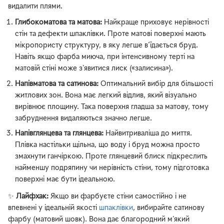
видалити плями.
Глибокоматова та матова:
Найкраще приховує нерівності
стін та дефекти шпаклівки. Проте матові поверхні мають
мікропористу структуру, в яку легше в'їдається бруд.
Навіть якщо фарба миюча, при інтенсивному терті на
матовій стіні може з'явитися лиск («залисина»).
Напівматова та сатинова:
Оптимальний вибір для більшості
житлових зон. Вона має легкий відлив, який візуально
вирівнює площину. Така поверхня гладша за матову, тому
забруднення видаляються значно легше.
Напівглянцева та глянцева:
Найвитриваліша до миття.
Плівка настільки щільна, що воду і бруд можна просто
змахнути ганчіркою. Проте глянцевий блиск підкреслить
найменшу подряпину чи нерівність стіни, тому підготовка
поверхні має бути ідеальною.
✨
Лайфхак:
Якщо ви фарбуєте стіни самостійно і не
впевнені у ідеальній якості
шпаклівки
, вибирайте сатинову
фарбу (матовий шовк). Вона дає благородний м'який