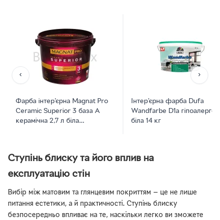
‹
›
Фарба інтер'єрна Magnat Pro
Інтер'єрна фарба Dufa
Ceramic Superior 3 база А
Wandfarbe D1a гіпоалерген
керамічна 2,7 л біла
біла 14 кг
глибокоматова
Ступінь блиску та його вплив на
експлуатацію стін
Вибір між матовим та глянцевим покриттям — це не лише
питання естетики, а й практичності. Ступінь блиску
безпосередньо впливає на те, наскільки легко ви зможете