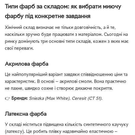
Типи фарб за складом: як вибрати миючу
фарбу під конкретне завдання
Хімічний склад визначає не тільки довговічність, а й те,
наскільки зручно буде працювати з матеріалом. Сьогодні на
ринку домінують три основні типи складів, кожен з яких має
свої переваги.
Акрилова фарба
Це найпопулярніший варіант завдяки співвідношенню ціни та
характеристик. В основі — акрилові смоли. Вона практично
не пахне, швидко сохне і створює дихаюче покриття.
👉
Бренди:
Sniezka (Max White), Ceresit (CT 51).
Латексна фарба
У складі міститься підвищена кількість синтетичного каучуку
(латексу). Це робить плівку надзвичайно еластичною —