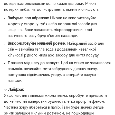
доведеться оновлювати колір кожні два роки. Миючі
поверхні вибагливі до інструментів, якими їх очищують.
Забудьте про абразиви:
Ніколи не використовуйте
жорстку сторону губки або порошкові засоби для
чищення. Вони залишають мікроподряпини, в які
наступного разу бруд в’їсться назавжди.
Використовуйте мильний розчин:
Найкращий засіб для
стін — звичайна тепла вода з додаванням невеликої
кількості рідкого мила або засобу для миття посуду.
Правило «від низу до верху»:
Щоб на стінах не залишалося
патьоків, починайте мити забруднену ділянку знизу,
поступово піднімаючись угору, а витирайте насухо —
навпаки.
✨
Лайфхак
Якщо на стіні з'явилася жирна пляма, спробуйте прикласти
до неї чистий паперовий рушник і злегка прогріти феном.
Частина жиру вбереться в папір, і вам буде значно легше
змити залишки мильним розчином, не пошкодивши