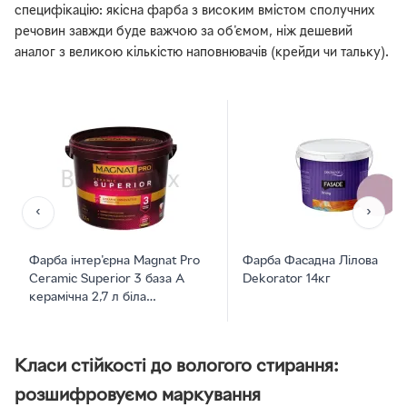
специфікацію: якісна фарба з високим вмістом сполучних
речовин завжди буде важчою за об'ємом, ніж дешевий
аналог з великою кількістю наповнювачів (крейди чи тальку).
‹
›
Фарба інтер'єрна Magnat Pro
Фарба Фасадна Лілова
Ceramic Superior 3 база А
Dekorator 14кг
керамічна 2,7 л біла
глибокоматова
Класи стійкості до вологого стирання:
розшифровуємо маркування