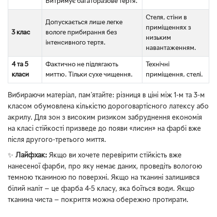
Витримує багаторазове тертя.
Стеля, стіни в
Допускається лише легке
приміщеннях з
3 клас
вологе прибирання без
низьким
інтенсивного тертя.
навантаженням.
4 та 5
Фактично не підлягають
Технічні
класи
миттю. Тільки сухе чищення.
приміщення, стелі.
Вибираючи матеріал, пам'ятайте: різниця в ціні між 1-м та 3-м
класом обумовлена кількістю дороговартісного латексу або
акрилу. Для зон з високим ризиком забруднення економія
на класі стійкості призведе до появи «лисин» на фарбі вже
після другого-третього миття.
✨
Лайфхак:
Якщо ви хочете перевірити стійкість вже
нанесеної фарби, про яку немає даних, проведіть вологою
темною тканиною по поверхні. Якщо на тканині залишився
білий наліт — це фарба 4-5 класу, яка боїться води. Якщо
тканина чиста — покриття можна обережно протирати.