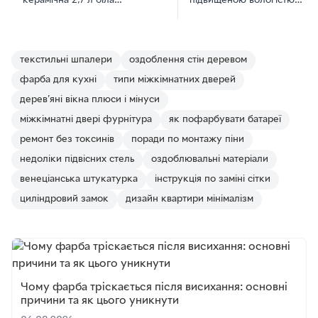
керамічна 2,7 л біла
підвищеною вологістю
глибокоматова
SkyLine 1,4 кг
текстильні шпалери
оздоблення стін деревом
фарба для кухні
типи міжкімнатних дверей
дерев’яні вікна плюси і мінуси
міжкімнатні двері фурнітура
як пофарбувати батареї
ремонт без токсинів
поради по монтажу піни
недоліки підвісних стель
оздоблювальні матеріали
венеціанська штукатурка
інструкція по заміні сітки
циліндровий замок
дизайн квартири мінімалізм
Чому фарба тріскається після висихання: основні
причини та як цього уникнути