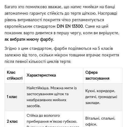
Багато хто помилково вважає, що напис «мийка» на банці
автоматично гарантує стійкість до тертя щіткою. Насправді
рівень витривалості покриття чітко регламентується
європейським стандартом
DIN EN 13300
. Саме на цей
показник варто дивитися в першу чергу, коли ви вирішуєте,
як вибрати миючу фарбу
.
Згідно з цим стандартом, фарби поділяються на 5 класів
залежно від того, скільки мікрон товщини втрачає покриття
після певної кількості циклів тертя:
Клас
Сфера
Характеристика
стійкості
застосування
Найстійкіша. Можна мити із
Кухні, коридори,
застосуванням щіток та
1 клас
дитячі, громадські
неабразивних мийних
заклади.
засобів.
Стійка до вологого
Вітальні, спальні,
2 клас
прибирання м'якою губкою.
офіси.