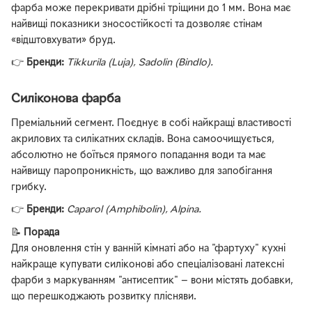
фарба може перекривати дрібні тріщини до 1 мм. Вона має
найвищі показники зносостійкості та дозволяє стінам
«відштовхувати» бруд.
👉
Бренди:
Tikkurila (Luja), Sadolin (Bindlo).
Силіконова фарба
Преміальний сегмент. Поєднує в собі найкращі властивості
акрилових та силікатних складів. Вона самоочищується,
абсолютно не боїться прямого попадання води та має
найвищу паропроникність, що важливо для запобігання
грибку.
👉
Бренди:
Caparol (Amphibolin), Alpina.
📝
Порада
Для оновлення стін у ванній кімнаті або на "фартуху" кухні
найкраще купувати силіконові або спеціалізовані латексні
фарби з маркуванням "антисептик" — вони містять добавки,
що перешкоджають розвитку плісняви.