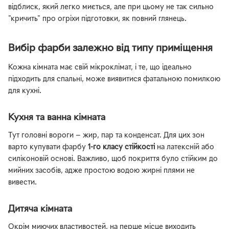
відблиск, який легко миється, але при цьому не так сильно
"кричить" про огріхи підготовки, як повний глянець.
Вибір фарби залежно від типу приміщення
Кожна кімната має свій мікроклімат, і те, що ідеально
підходить для спальні, може виявитися фатальною помилкою
для кухні.
Кухня та ванна кімната
Тут головні вороги — жир, пар та конденсат. Для цих зон
варто купувати фарбу
1-го класу стійкості
на латексній або
силіконовій основі. Важливо, щоб покриття було стійким до
мийних засобів, адже простою водою жирні плями не
вивести.
Дитяча кімната
Окрім миючих властивостей, на перше місце виходить