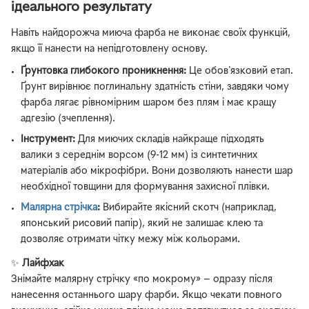
ідеального результату
Навіть найдорожча миюча фарба не виконає своїх функцій,
якщо її нанести на непідготовлену основу.
Ґрунтовка глибокого проникнення:
Це обов'язковий етап.
Ґрунт вирівнює поглинальну здатність стіни, завдяки чому
фарба лягає рівномірним шаром без плям і має кращу
адгезію (зчеплення).
Інструмент:
Для миючих складів найкраще підходять
валики з середнім ворсом (9-12 мм) із синтетичних
матеріалів або мікрофібри. Вони дозволяють нанести шар
необхідної товщини для формування захисної плівки.
Малярна стрічка
:
Вибирайте якісний скотч (наприклад,
японський рисовий папір), який не залишає клею та
дозволяє отримати чітку межу між кольорами.
✨
Лайфхак
Знімайте малярну стрічку «по мокрому» — одразу після
нанесення останнього шару фарби. Якщо чекати повного