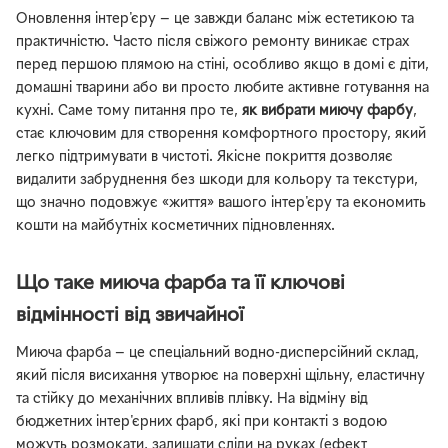
Оновлення інтер'єру — це завжди баланс між естетикою та
практичністю. Часто після свіжого ремонту виникає страх
перед першою плямою на стіні, особливо якщо в домі є діти,
домашні тварини або ви просто любите активне готування на
кухні. Саме тому питання про те,
як вибрати миючу фарбу
,
стає ключовим для створення комфортного простору, який
легко підтримувати в чистоті. Якісне покриття дозволяє
видалити забруднення без шкоди для кольору та текстури,
що значно подовжує «життя» вашого інтер'єру та економить
кошти на майбутніх косметичних підновленнях.
Що таке миюча фарба та її ключові
відмінності від звичайної
Миюча фарба — це спеціальний водно-дисперсійний склад,
який після висихання утворює на поверхні щільну, еластичну
та стійку до механічних впливів плівку. На відміну від
бюджетних інтер'єрних фарб, які при контакті з водою
можуть розмокати, залишати сліди на руках (ефект