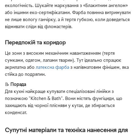
екологічність. Шукайте маркування з «Блакитним ангелом»
або іншими еко-сертифікатами. Фарба повинна витримувати
не лише вологу ганчірку, а й тертя губкою, коли доведеться
відмивати сліди від фломастерів.
Передпокій та коридор
Це зони з високим механічним навантаженням (тертя
сумками, одягом, лапами тварин). Тут ідеально спрацює
акрилатна або
латексна фарба
з напівматовим фінішем, яка
стійка до подряпин.
📝
Порада
Для кухні найкраще купувати спеціалізовані лінійки з
позначкою "Kitchen & Bath". Вони містять фунгіциди, що
захищають від чорної плісняви у кутах, де збирається
конденсат.
Супутні матеріали та техніка нанесення для