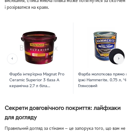
висихання, стійка миюча плівка може потягнутися за скотчем
і розірватися на краях.
‹
›
Фарба інтер'єрна Magnat Pro
Фарба молоткова прямо по
Ceramic Superior 3 база А
іржі Hammerite, 0,75 л, Чор
керамічна 2,7 л біла
Глянсовий
глибокоматова
Секрети довговічного покриття: лайфхаки
для догляду
Правильний догляд за стінами — це запорука того, що вам не