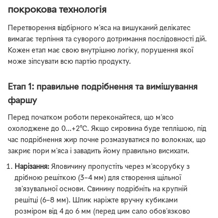
покрокова технологія
Перетворення відбірного м'яса на вишуканий делікатес
вимагає терпіння та суворого дотримання послідовності дій.
Кожен етап має свою внутрішню логіку, порушення якої
може зіпсувати всю партію продукту.
Етап 1: правильне подрібнення та вимішування
фаршу
Перед початком роботи переконайтеся, що м'ясо
охолоджене до 0...+2°C. Якщо сировина буде теплішою, під
час подрібнення жир почне розмазуватися по волокнах, що
закриє пори м'яса і завадить йому правильно висихати.
Нарізання:
Яловичину пропустіть через м'ясорубку з
дрібною решіткою (3–4 мм) для створення щільної
зв'язувальної основи. Свинину подрібніть на крупній
решітці (6–8 мм). Шпик наріжте вручну кубиками
розміром від 4 до 6 мм (перед цим сало обов'язково