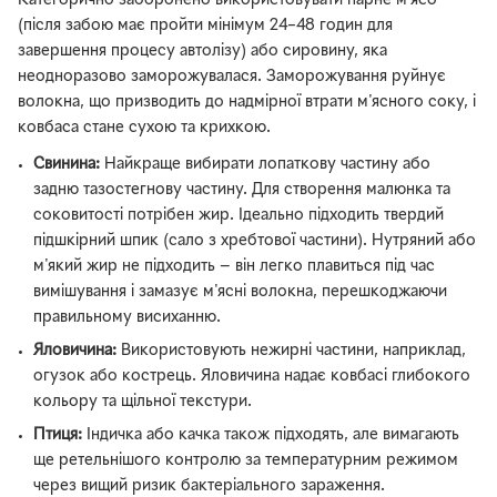
Категорично заборонено використовувати парне м'ясо
(після забою має пройти мінімум 24–48 годин для
завершення процесу автолізу) або сировину, яка
неодноразово заморожувалася. Заморожування руйнує
волокна, що призводить до надмірної втрати м'ясного соку, і
ковбаса стане сухою та крихкою.
Свинина:
Найкраще вибирати лопаткову частину або
задню тазостегнову частину. Для створення малюнка та
соковитості потрібен жир. Ідеально підходить твердий
підшкірний шпик (сало з хребтової частини). Нутряний або
м'який жир не підходить — він легко плавиться під час
вимішування і замазує м'ясні волокна, перешкоджаючи
правильному висиханню.
Яловичина:
Використовують нежирні частини, наприклад,
огузок або кострець. Яловичина надає ковбасі глибокого
кольору та щільної текстури.
Птиця:
Індичка або качка також підходять, але вимагають
ще ретельнішого контролю за температурним режимом
через вищий ризик бактеріального зараження.