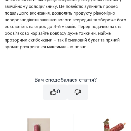
початкової ваги, найкраще зберігати у вакуумних пакетах у
звичайному холодильнику. Це повністю зупинить процес
подальшого висихання, дозволить продукту рівномірно
перерозподілити залишки вологи всередині та збереже його
соковитість на строк до 4–6 місяців. Перед подачею на стіл
обов'язково нарізайте ковбасу дуже тонкими, майже
прозорими скибочками — так її смаковий букет та пряний
аромат розкриються максимально повно.
Вам сподобалася стаття?
0