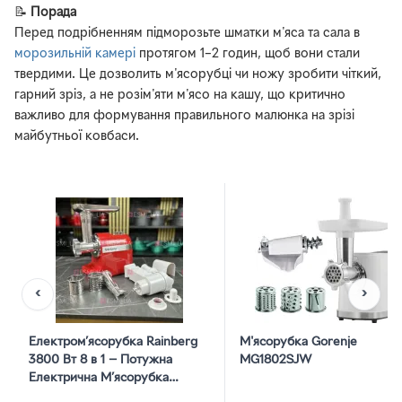
📝
Порада
Перед подрібненням підморозьте шматки м'яса та сала в
морозильній камері
протягом 1–2 годин, щоб вони стали
твердими. Це дозволить м'ясорубці чи ножу зробити чіткий,
гарний зріз, а не розім'яти м'ясо на кашу, що критично
важливо для формування правильного малюнка на зрізі
майбутньої ковбаси.
‹
›
Електром’ясорубка Rainberg
М'ясорубка Gorenje
3800 Вт 8 в 1 — Потужна
MG1802SJW
Електрична М’ясорубка
Червоного Кольору з