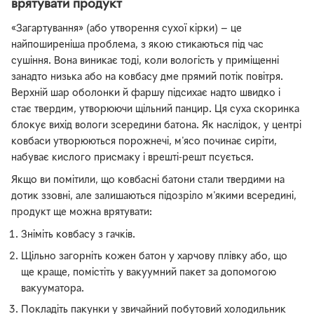
врятувати продукт
«Загартування» (або утворення сухої кірки) — це
найпоширеніша проблема, з якою стикаються під час
сушіння. Вона виникає тоді, коли вологість у приміщенні
занадто низька або на ковбасу дме прямий потік повітря.
Верхній шар оболонки й фаршу підсихає надто швидко і
стає твердим, утворюючи щільний панцир. Ця суха скоринка
блокує вихід вологи зсередини батона. Як наслідок, у центрі
ковбаси утворюються порожнечі, м'ясо починає сиріти,
набуває кислого присмаку і врешті-решт псується.
Якщо ви помітили, що ковбасні батони стали твердими на
дотик ззовні, але залишаються підозріло м'якими всередині,
продукт ще можна врятувати:
Зніміть ковбасу з гачків.
Щільно загорніть кожен батон у харчову плівку або, що
ще краще, помістіть у вакуумний пакет за допомогою
вакууматора.
Покладіть пакунки у звичайний побутовий холодильник