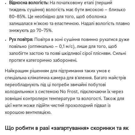
Відносна вологість:
На початковому етапі (перший
тиждень сушіння) вологість має бути високою — близько
80–85%. Це необхідно для того, щоб оболонка
залишалася м'якою та еластичною. Надалі вологість плавно
знижують до 70–75%.
Рух повітря:
Повітря в зоні сушіння повинно рухатися дуже
повільно (оптимально — 0,1 м/с), лише для того, щоб
запобігти застою та появі шкідливої сірої плісняви. Сильні
протяги категорично заборонені.
Найкращим рішенням для підтримання таких умов є
спеціальна кліматична камера для в'ялення. Багато майстрів
переобладнують під ці потреби звичайні побутові
холодильники з системою No Frost, підключаючи їх через
зовнішні контролери температури та вологості. Також для
цієї мети може підійти чистий прохолодний підвал із
хорошою вентиляцією.
Що робити в разі «загартування» скоринки та як