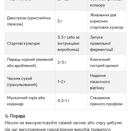
кольору
Живлення для
Декстроза (кристалічна
5 г
корисних
глюкоза)
стартових культур
0,5 г (або за
Запуск
Стартові культури
інструкцією
правильної
виробника)
ферментації
Перець чорний (мелений
Класичний
2–3 г
або дроблений)
гострий аромат
Надання
Часник сухий
1–2 г
пікантного
(гранульований)
відтінку
Мускатний горіх або
Створення
0,5–1 г
коріандр
пряного профілю
📝
Порада
Ніколи не використовуйте свіжий часник або сиру цибулю
під час виготовлення сиров'ялених виробів тривалого