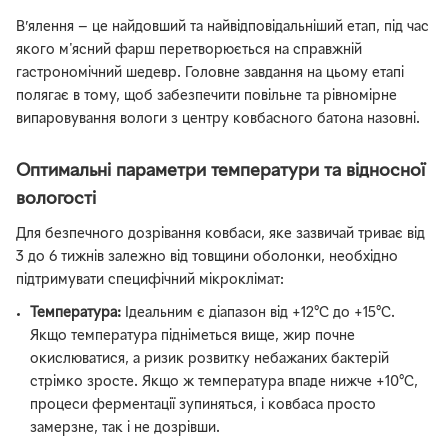
В’ялення — це найдовший та найвідповідальніший етап, під час
якого м'ясний фарш перетворюється на справжній
гастрономічний шедевр. Головне завдання на цьому етапі
полягає в тому, щоб забезпечити повільне та рівномірне
випаровування вологи з центру ковбасного батона назовні.
Оптимальні параметри температури та відносної
вологості
Для безпечного дозрівання ковбаси, яке зазвичай триває від
3 до 6 тижнів залежно від товщини оболонки, необхідно
підтримувати специфічний мікроклімат:
Температура:
Ідеальним є діапазон від +12°C до +15°C.
Якщо температура підніметься вище, жир почне
окислюватися, а ризик розвитку небажаних бактерій
стрімко зросте. Якщо ж температура впаде нижче +10°C,
процеси ферментації зупиняться, і ковбаса просто
замерзне, так і не дозрівши.