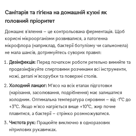
Санітарія та гігієна на домашній кухні як
головний пріоритет
Домашнє в'ялення — це контрольована ферментація. Щоб
корисні мікроорганізми розвивалися, а патогенна
мікрофлора (наприклад, бактерії ботулізму чи сальмонела)
не мала шансів, дотримуйтесь суворих правил:
Дезінфекція:
Перед початком роботи ретельно вимийте та
продезінфікуйте спиртовими розчинами всі інструменти,
ножі, деталі м'ясорубки та поверхні столів.
Холодний ланцюг:
М'ясо на всіх етапах підготовки
(нарізання, засолювання, подрібнення) має залишатися
холодним. Оптимальна температура сировини — від -1°C до
+3°C. Якщо м'ясо нагріється вище +10°C, жир почне
плавитися, а бактерії — стрімко розмножуватися.
Чистота рук:
Працюйте виключно в одноразових
нітрилових рукавичках.