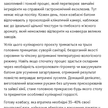
захопливий і тонкий процес, який перетворює звичайні
інгредієнти на справжній гастрономічний ексклюзив. Тут
немає місця поспіху. Кожен день, поки ковбасні батони
відпочивають у прохолодній кліматичній камері, наближає
вас до ідеальної щільної текстури та глибокого м'ясного
аромату, який неможливо відтворити на конвеєрах великих
заводів.
Успіх цього кулінарного проєкту тримається на трьох
головних принципах: суворій санітарії, бездоганній якості
сировини та чіткому дотриманні температурно-вологісного
режиму. Навіть якщо спочатку процес здасться складним
через необхідність контролювати гігрометр чи вакуумувати
батони для усунення загартування, отриманий результат
повністю виправдає витрачені зусилля. Домашній делікатес,
виготовлений власними руками без штучних прискорювачів
та зайвої хімії, стане головною прикрасою будь-якого столу
та предметом особливої кулінарної гордості.
Готову ковбасу, яка втратила необхідні 35–40% своєї