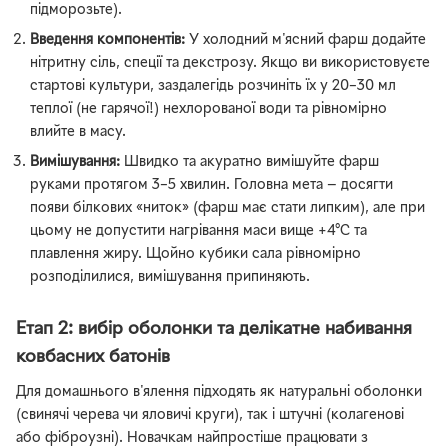
підморозьте).
Введення компонентів:
У холодний м'ясний фарш додайте
нітритну сіль, спеції та декстрозу. Якщо ви використовуєте
стартові культури, заздалегідь розчиніть їх у 20–30 мл
теплої (не гарячої!) нехлорованої води та рівномірно
влийте в масу.
Вимішування:
Швидко та акуратно вимішуйте фарш
руками протягом 3–5 хвилин. Головна мета — досягти
появи білкових «ниток» (фарш має стати липким), але при
цьому не допустити нагрівання маси вище +4°C та
плавлення жиру. Щойно кубики сала рівномірно
розподілилися, вимішування припиняють.
Етап 2: вибір оболонки та делікатне набивання
ковбасних батонів
Для домашнього в'ялення підходять як натуральні оболонки
(свинячі черева чи яловичі круги), так і штучні (колагенові
або фіброузні). Новачкам найпростіше працювати з