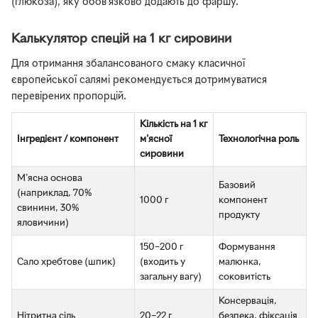
(глюкоза), яку обов'язково додають до фаршу.
Калькулятор спецій на 1 кг сировини
Для отримання збалансованого смаку класичної
європейської салямі рекомендується дотримуватися
перевірених пропорцій.
Кількість на 1 кг
Інгредієнт / компонент
м'ясної
Технологічна роль
сировини
М'ясна основа
Базовий
(наприклад, 70%
1000 г
компонент
свинини, 30%
продукту
яловичини)
150–200 г
Формування
Сало хребтове (шпик)
(входить у
малюнка,
загальну вагу)
соковитість
Консервація,
Нітритна сіль
20–22 г
безпека, фіксація