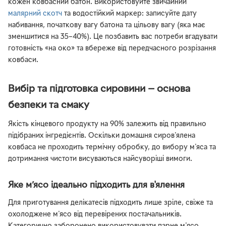
кожен ковбасний батон. Використовуйте звичайний
малярний скотч
та водостійкий маркер: записуйте дату
набивання, початкову вагу батона та цільову вагу (яка має
зменшитися на 35–40%). Це позбавить вас потреби вгадувати
готовність «на око» та вбереже від передчасного розрізання
ковбаси.
Вибір та підготовка сировини — основа
безпеки та смаку
Якість кінцевого продукту на 90% залежить від правильно
підібраних інгредієнтів. Оскільки домашня сиров'ялена
ковбаса не проходить термічну обробку, до вибору м'яса та
дотримання чистоти висуваються найсуворіші вимоги.
Яке м’ясо ідеально підходить для в'ялення
Для приготування делікатесів підходить лише зріле, свіже та
охолоджене м'ясо від перевірених постачальників.