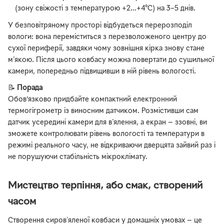
(зону свіжості з температурою +2...+4°C) на 3–5 днів.
У безповітряному просторі відбудеться перерозподіл
вологи: вона переміститься з перезволоженого центру до
сухої периферії, завдяки чому зовнішня кірка знову стане
м'якою. Після цього ковбасу можна повертати до сушильної
камери, попередньо підвищивши в ній рівень вологості.
📝
Порада
Обов’язково придбайте компактний електронний
термогігрометр із виносним датчиком. Розмістивши сам
датчик усередині камери для в'ялення, а екран — ззовні, ви
зможете контролювати рівень вологості та температури в
режимі реального часу, не відкриваючи дверцята зайвий раз і
не порушуючи стабільність мікроклімату.
Мистецтво терпіння, або смак, створений
часом
Створення сиров'яленої ковбаси у домашніх умовах — це