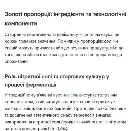
Реверсом і Насадками
Золоті пропорції: інгредієнти та технологічні
компоненти
Створення сиров'яленого делікатесу — це точна наука, де
кожен грам має значення. Помилки у пропорціях солі чи
спецій можуть призвести або до псування продукту, або до
того, що ковбаса стане занадто солоною і непридатною до
споживання.
Роль нітритної солі та стартових культур у
процесі ферментації
У традиційному в'яленні
кухонна сіль
виступає головним
консервантом, який витягує вологу з тканин і пригнічує
життєдіяльність багатьох бактерій. Проте для повної безпеки
та досягнення автентичного смаку технологія вимагає
використання нітритної солі (суміші звичайної солі з нітритом
натрію в концентрації 0,5–0,6%).