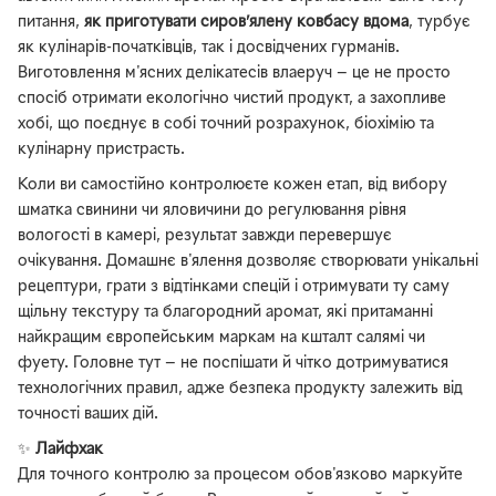
питання,
як приготувати сиров’ялену ковбасу вдома
, турбує
як кулінарів-початківців, так і досвідчених гурманів.
Виготовлення м'ясних делікатесів влаеруч — це не просто
спосіб отримати екологічно чистий продукт, а захопливе
хобі, що поєднує в собі точний розрахунок, біохімію та
кулінарну пристрасть.
Коли ви самостійно контролюєте кожен етап, від вибору
шматка свинини чи яловичини до регулювання рівня
вологості в камері, результат завжди перевершує
очікування. Домашнє в'ялення дозволяє створювати унікальні
рецептури, грати з відтінками спецій і отримувати ту саму
щільну текстуру та благородний аромат, які притаманні
найкращим європейським маркам на кшталт салямі чи
фуету. Головне тут — не поспішати й чітко дотримуватися
технологічних правил, адже безпека продукту залежить від
точності ваших дій.
✨
Лайфхак
Для точного контролю за процесом обов'язково маркуйте