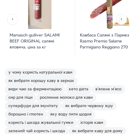
‹
›
Mamasch-gulliver SALAMI
Ковбаса Салямі з Пармеза
BEEF ORIGINAL салямі
Rasmo Premio Salame
яловича, ціна за кг
Parmigiano Reggiano 270 г
у чому користь натуральної кави
як вибрати хорошу каву в зернах
види чаю за ферментацією
кето дієта
в’ялене м’ясо
сир для піци
рослинне молоко для кави
суперфуди для імунітету
як вибрати червону ікру
борошно і глютен
яку воду пити щодня
користь і шкода жувальної гумки
історія кави
зелений чай користь і шкода
як вибрати каву для дому