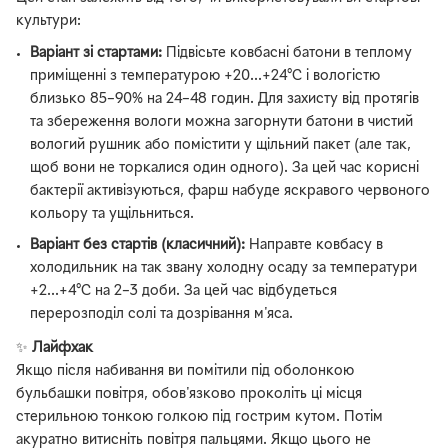
культури:
Варіант зі стартами:
Підвісьте ковбасні батони в теплому
приміщенні з температурою +20...+24°C і вологістю
близько 85–90% на 24–48 годин. Для захисту від протягів
та збереження вологи можна загорнути батони в чистий
вологий рушник або помістити у щільний пакет (але так,
щоб вони не торкалися один одного). За цей час корисні
бактерії активізуються, фарш набуде яскравого червоного
кольору та ущільниться.
Варіант без стартів (класичний):
Направте ковбасу в
холодильник на так звану холодну осаду за температури
+2...+4°C на 2–3 доби. За цей час відбудеться
перерозподіл солі та дозрівання м'яса.
✨
Лайфхак
Якщо після набивання ви помітили під оболонкою
бульбашки повітря, обов'язково проколіть ці місця
стерильною тонкою голкою під гострим кутом. Потім
акуратно витисніть повітря пальцями. Якщо цього не