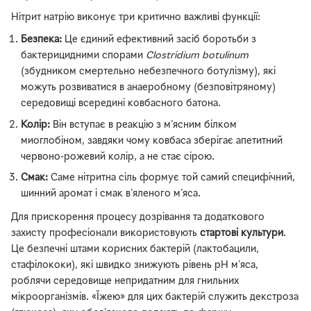
Нітрит натрію виконує три критично важливі функції:
Безпека:
Це єдиний ефективний засіб боротьби з
бактерицидними спорами
Clostridium botulinum
(збудником смертельно небезпечного ботулізму), які
можуть розвиватися в анаеробному (безповітряному)
середовищі всередині ковбасного батона.
Колір:
Він вступає в реакцію з м'ясним білком
миоглобіном, завдяки чому ковбаса зберігає апетитний
червоно-рожевий колір, а не стає сірою.
Смак:
Саме нітритна сіль формує той самий специфічний,
шинний аромат і смак в'яленого м'яса.
Для прискорення процесу дозрівання та додаткового
захисту професіонали використовують
стартові культури
.
Це безпечні штами корисних бактерій (лактобацили,
стафілококи), які швидко знижують рівень pH м'яса,
роблячи середовище непридатним для гнильних
мікроорганізмів. «Їжею» для цих бактерій служить декстроза