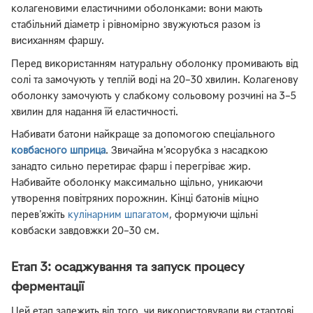
колагеновими еластичними оболонками: вони мають
стабільний діаметр і рівномірно звужуються разом із
висиханням фаршу.
Перед використанням натуральну оболонку промивають від
солі та замочують у теплій воді на 20–30 хвилин. Колагенову
оболонку замочують у слабкому сольовому розчині на 3–5
хвилин для надання їй еластичності.
Набивати батони найкраще за допомогою спеціального
ковбасного шприца
. Звичайна м'ясорубка з насадкою
занадто сильно перетирає фарш і перегріває жир.
Набивайте оболонку максимально щільно, уникаючи
утворення повітряних порожнин. Кінці батонів міцно
перев'яжіть
кулінарним шпагатом
, формуючи щільні
ковбаски завдовжки 20–30 см.
Етап 3: осаджування та запуск процесу
ферментації
Цей етап залежить від того, чи використовували ви стартові