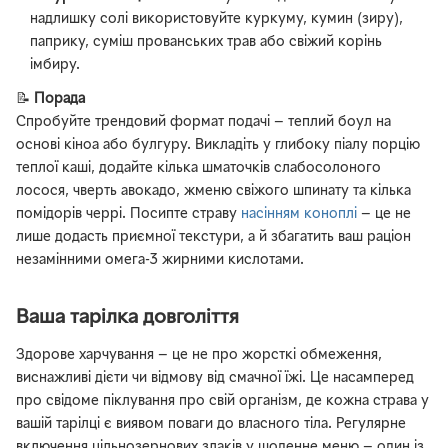
надлишку солі використовуйте куркуму, кумин (зиру),
паприку, суміш прованських трав або свіжий корінь
імбиру.
📝
Порада
Спробуйте трендовий формат подачі — теплий боул на
основі кіноа або булгуру. Викладіть у глибоку піалу порцію
теплої каші, додайте кілька шматочків слабосолоного
лосося, чверть авокадо, жменю свіжого шпинату та кілька
помідорів черрі. Посипте страву
насінням коноплі
— це не
лише додасть приємної текстури, а й збагатить ваш раціон
незамінними омега-3 жирними кислотами.
Ваша тарілка довголіття
Здорове харчування — це не про жорсткі обмеження,
виснажливі дієти чи відмову від смачної їжі. Це насамперед
про свідоме піклування про свій організм, де кожна страва у
вашій тарілці є виявом поваги до власного тіла. Регулярне
включення цільнозернових злаків у щоденне меню — один із