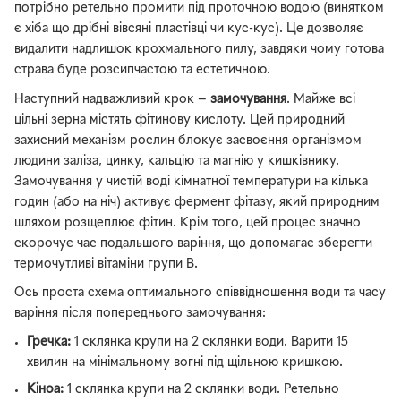
потрібно ретельно промити під проточною водою (винятком
є хіба що дрібні вівсяні пластівці чи кус-кус). Це дозволяє
видалити надлишок крохмального пилу, завдяки чому готова
страва буде розсипчастою та естетичною.
Наступний надважливий крок —
замочування
. Майже всі
цільні зерна містять фітинову кислоту. Цей природний
захисний механізм рослин блокує засвоєння організмом
людини заліза, цинку, кальцію та магнію у кишківнику.
Замочування у чистій воді кімнатної температури на кілька
годин (або на ніч) активує фермент фітазу, який природним
шляхом розщеплює фітин. Крім того, цей процес значно
скорочує час подальшого варіння, що допомагає зберегти
термочутливі вітаміни групи B.
Ось проста схема оптимального співвідношення води та часу
варіння після попереднього замочування:
Гречка:
1 склянка крупи на 2 склянки води. Варити 15
хвилин на мінімальному вогні під щільною кришкою.
Кіноа:
1 склянка крупи на 2 склянки води. Ретельно