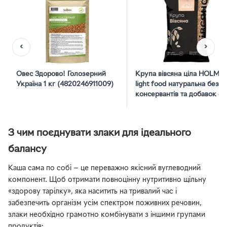
‹
›
Овес Здорово! Голозерний
Крупа вівсяна ціла HOLM'S
Україна 1 кг (4820246911009)
light food натуральна без
консервантів та добавок 80
З чим поєднувати злаки для ідеального
балансу
Каша сама по собі — це переважно якісний вуглеводний
компонент. Щоб отримати повноцінну нутритивно щільну
«здорову тарілку», яка наситить на тривалий час і
забезпечить організм усім спектром поживних речовин,
злаки необхідно грамотно комбінувати з іншими групами
продуктів: