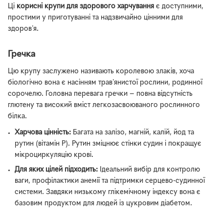
Ці
корисні крупи для здорового харчування
є доступними,
простими у приготуванні та надзвичайно цінними для
здоров'я.
Гречка
Цю крупу заслужено називають королевою злаків, хоча
біологічно вона є насінням трав'янистої рослини, родинної
сорочелю. Головна перевага гречки — повна відсутність
глютену та високий вміст легкозасвоюваного рослинного
білка.
Харчова цінність:
Багата на залізо, магній, калій, йод та
рутин (вітамін P). Рутин зміцнює стінки судин і покращує
мікроциркуляцію крові.
Для яких цілей підходить:
Ідеальний вибір для контролю
ваги, профілактики анемії та підтримки серцево-судинної
системи. Завдяки низькому глікемічному індексу вона є
базовим продуктом для людей із цукровим діабетом.