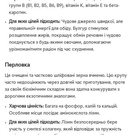
групи B (B1, B2, B5, B6, B9), вітамін K, вітамін E та бета-
каротин.
Для яких цілей підходить:
Чудове джерело швидкої, але
«правильної» енергії для обіду. Булгур стимулює
розщеплення жирів, покращує обмін речовин і чудово
поєднується з будь-якими овочами, допомагаючи
урізноманітнити раціон під час схуднення.
Перловка
Це очищені та частково шліфовані зерна ячменю. Цю крупу
часто недооцінюють через довгий час приготування, проте
за своїм біохімічним складом вона здатна конкурувати з
дорогими екзотичними аналогами.
Харчова цінність:
Багата на фосфор, калій та кальцій.
Особливе місце посідає амінокислота лізин.
Для яких цілей підходить:
Лізин безпосередньо бере
участь у синтезі колагену, який відповідає за пружність