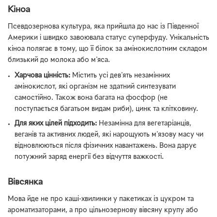
Кіноа
Псевдозернова культура, яка прийшла до нас із Південної
Америки і швидко завоювала статус суперфуду. Унікальність
кіноа полягає в тому, що її білок за амінокислотним складом
близький до молока або м'яса.
Харчова цінність:
Містить усі дев'ять незамінних
амінокислот, які організм не здатний синтезувати
самостійно. Також вона багата на фосфор (не
поступається багатьом видам риби), цинк та клітковину.
Для яких цілей підходить:
Незамінна для вегетаріанців,
веганів та активних людей, які нарощують м'язову масу чи
відновлюються після фізичних навантажень. Вона дарує
потужний заряд енергії без відчуття важкості.
Вівсянка
Мова йде не про каші-хвилинки у пакетиках із цукром та
ароматизаторами, а про цільнозернову вівсяну крупу або