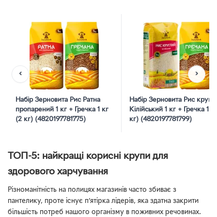
‹
›
Набір Зерновита Рис Ратна
Набір Зерновита Рис кругл
пропарений 1 кг + Гречка 1 кг
Кілійський 1 кг + Гречка 1 кг
(2 кг) (4820197781775)
кг) (4820197781799)
ТОП-5: найкращі корисні крупи для
здорового харчування
Різноманітність на полицях магазинів часто збиває з
пантелику, проте існує п’ятірка лідерів, яка здатна закрити
більшість потреб нашого організму в поживних речовинах.