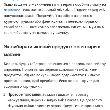
Якщо ваша мета — зниження ваги, зверніть особливу увагу на
перловку
. Вона має найнижчий глікемічний індекс серед усіх
популярних злаків. Поєднуйте її на обід із запеченою
курячою грудкою або філе індички та великою порцією
свіжої зелені — таке комбо забезпечить ситість мінімум на 4
години без відчуття важкості у шлунку.
Як вибирати якісний продукт: орієнтири в
магазині
Користь будь-якої страви починається з правильного вибору
сировини. Попри те, що зернові здаються невибагливим
продуктом, під час покупки варто дотримуватися кількох
простих правил, щоб придбати дійсно корисні крупи для
здорового харчування:
Прозоре паковання.
Завжди віддавайте перевагу
маркуванням, через які видно вміст пакета. Це дозволить
візуально оцінити чистоту зерна, відсутність стороннього