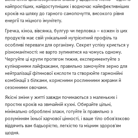
найпростіших, найдоступніших і водночас найефективніших
кроків на шляху до гарного самопочуття, високого рівня
енергії та міцного імунітету.
Гречка, кіноа, вівсянка, булгур чи перловка — кожен із цих
продуктів має свій унікальний нутрієнтний профіль та
особливі переваги для організму. Секрет успіху криється у
різноманітності: не варто зупинятися на чомусь одному.
Чергуйте ці крупи протягом тижня, експериментуйте з
кулінарними лайфхаками, правильно замочуйте зерно для
нейтралізації фітинової кислоти та створюйте гармонійні
комбінації з білками, корисними рослинними жирами й
сезонними овочами.
Якісні зміни у житті завжди починаються з маленьких і
простих кроків на звичайній кухні. Обирайте цільні,
мінімально оброблені злаки, готуйте їх правильно з
розумінням їхньої харчової цінності, і ваше тіло обов'язково
віддячить вам бадьорістю, легкістю та міцним здоров'ям
щодня.