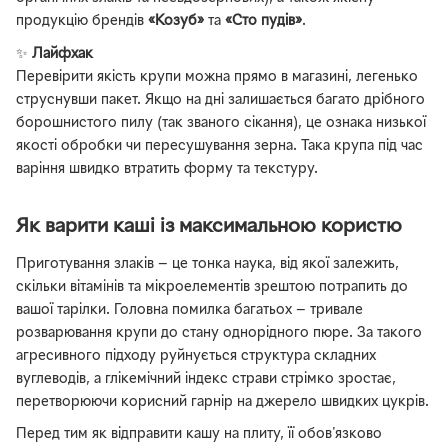
продукцію брендів
«Козуб»
та
«Сто пудів»
.
✨
Лайфхак
Перевірити якість крупи можна прямо в магазині, легенько
струснувши пакет. Якщо на дні залишається багато дрібного
борошнистого пилу (так званого сікання), це ознака низької
якості обробки чи пересушування зерна. Така крупа під час
варіння швидко втратить форму та текстуру.
Як варити каші із максимальною користю
Приготування злаків — це тонка наука, від якої залежить,
скільки вітамінів та мікроелементів зрештою потрапить до
вашої тарілки. Головна помилка багатьох — тривале
розварювання крупи до стану однорідного пюре. За такого
агресивного підходу руйнується структура складних
вуглеводів, а глікемічний індекс страви стрімко зростає,
перетворюючи корисний гарнір на джерело швидких цукрів.
Перед тим як відправити кашу на плиту, її обов'язково