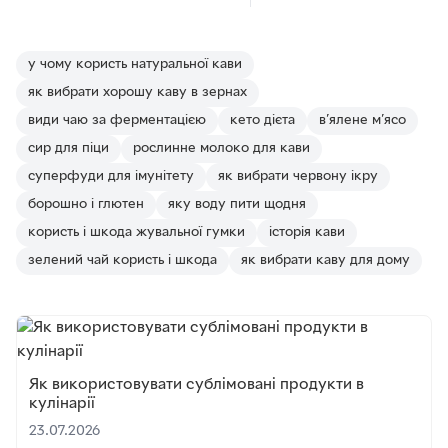
у чому користь натуральної кави
як вибрати хорошу каву в зернах
види чаю за ферментацією
кето дієта
в’ялене м’ясо
сир для піци
рослинне молоко для кави
суперфуди для імунітету
як вибрати червону ікру
борошно і глютен
яку воду пити щодня
користь і шкода жувальної гумки
історія кави
зелений чай користь і шкода
як вибрати каву для дому
Як використовувати сублімовані продукти в
кулінарії
23.07.2026