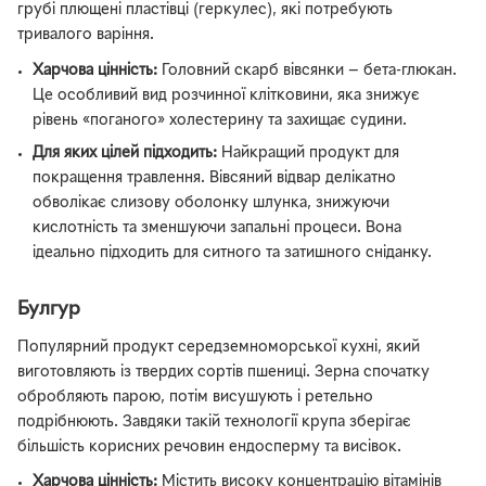
грубі плющені пластівці (геркулес), які потребують
тривалого варіння.
Харчова цінність:
Головний скарб вівсянки — бета-глюкан.
Це особливий вид розчинної клітковини, яка знижує
рівень «поганого» холестерину та захищає судини.
Для яких цілей підходить:
Найкращий продукт для
покращення травлення. Вівсяний відвар делікатно
обволікає слизову оболонку шлунка, знижуючи
кислотність та зменшуючи запальні процеси. Вона
ідеально підходить для ситного та затишного сніданку.
Булгур
Популярний продукт середземноморської кухні, який
виготовляють із твердих сортів пшениці. Зерна спочатку
обробляють парою, потім висушують і ретельно
подрібнюють. Завдяки такій технології крупа зберігає
більшість корисних речовин ендосперму та висівок.
Харчова цінність:
Містить високу концентрацію вітамінів