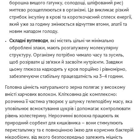
борошна вищого ґатунку, солодощі, шліфований рис)
миттєво розщеплюються в організмі. Це викликає різкий
стрибок інсуліну в крові та короткочасний сплеск енергії,
який уже за годину змінюється відчуттям втоми, апатії та
новим нападом голоду.
Складні вуглеводи
, які містять цільні чи мінімально
оброблені злаки, мають розгалужену молекулярну
структуру. Організму потрібно чимало часу та зусиль,
щоб розірвати ці зв’язки й засвоїти нутрієнти. Завдяки
цьому глюкоза надходить у кров порційно і рівномірно,
забезпечуючи стабільну працездатність на 3–4 години.
Головна цінність натурального зерна полягає у високому
вмісті харчових волокон. Клітковина діє комплексно:
розчинна її частина утворює у шлунку гелеподібну масу, яка
уповільнює всмоктування цукрів і допомагає контролювати
рівень холестерину. Нерозчинні волокна працюють як
природний сорбент для кишківника — вони стимулюють
перистальтику та є повноцінною їжею для корисних бактерій
мікробіому, від якого безпосередньо залежить міцність