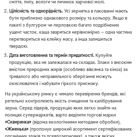
сміття, пилу, вологи чи личинок харчової молі.
Цілісність та однорідність.
Усі зернятка в пакованні мають
бути приблизно однакового розміру та кольору. Якщо в
пакеті з булгуром чи перловкою багато подрібнених
ущент часток, каша звариться нерівномірно — одна частина
перетвориться на клейку масу, а інша залишиться
твердою.
Дата виготовлення та термін придатності.
Купуйте
продукцію, яка не залежалася на складах. Злаки з високим
вмістом природних жирів (особливо вівсянка та кіноа) за
тривалого або неправильного зберігання можуть
окислюватися і набувати гіркого присмаку.
На українському ринку є чимало перевірених брендів, які
ретельно контролюють якість очищення та калібрування
зерна. Серед лідерів, продукцію яких легко знайти на
полицях супермаркетів, варто виділити торгові марки
«Сквирянка»
(відома екологічними методами обробки),
«Жменька»
(пропонує широкий асортимент сертифікованих
органічних злаків та псевдозернових), а також якісну