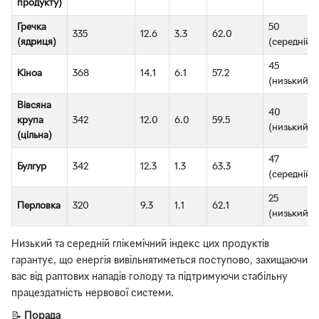
продукту)
Гречка
50
335
12.6
3.3
62.0
(ядриця)
(середній)
45
Кіноа
368
14.1
6.1
57.2
(низький)
Вівсяна
40
крупа
342
12.0
6.0
59.5
(низький)
(цільна)
47
Булгур
342
12.3
1.3
63.3
(середній)
25
Перловка
320
9.3
1.1
62.1
(низький)
Низький та середній глікемічний індекс цих продуктів
гарантує, що енергія вивільнятиметься поступово, захищаючи
вас від раптових нападів голоду та підтримуючи стабільну
працездатність нервової системи.
📝
Порада