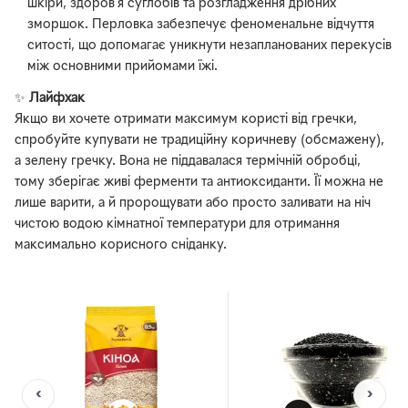
шкіри, здоров'я суглобів та розгладження дрібних
зморшок. Перловка забезпечує феноменальне відчуття
ситості, що допомагає уникнути незапланованих перекусів
між основними прийомами їжі.
✨
Лайфхак
Якщо ви хочете отримати максимум користі від гречки,
спробуйте купувати не традиційну коричневу (обсмажену),
а зелену гречку. Вона не піддавалася термічній обробці,
тому зберігає живі ферменти та антиоксиданти. Її можна не
лише варити, а й пророщувати або просто заливати на ніч
чистою водою кімнатної температури для отримання
максимально корисного сніданку.
‹
›