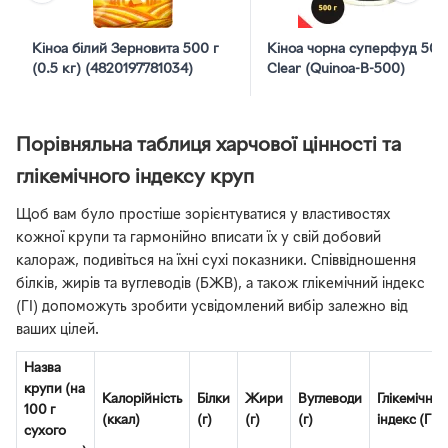
Кіноа білий Зерновита 500 г
Кіноа чорна суперфуд 500
(0.5 кг) (4820197781034)
Clear (Quinoa-B-500)
Порівняльна таблиця харчової цінності та
глікемічного індексу круп
Щоб вам було простіше зорієнтуватися у властивостях
кожної крупи та гармонійно вписати їх у свій добовий
калораж, подивіться на їхні сухі показники. Співвідношення
білків, жирів та вуглеводів (БЖВ), а також глікемічний індекс
(ГІ) допоможуть зробити усвідомлений вибір залежно від
ваших цілей.
Назва
крупи (на
Калорійність
Білки
Жири
Вуглеводи
Глікемічни
100 г
(ккал)
(г)
(г)
(г)
індекс (ГІ)
сухого