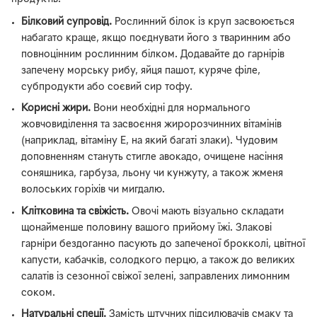
Білковий супровід.
Рослинний білок із круп засвоюється
набагато краще, якщо поєднувати його з тваринним або
повноцінним рослинним білком. Додавайте до гарнірів
запечену морську рибу, яйця пашот, куряче філе,
субпродукти або соєвий сир тофу.
Корисні жири.
Вони необхідні для нормального
жовчовиділення та засвоєння жиророзчинних вітамінів
(наприклад, вітаміну E, на який багаті злаки). Чудовим
доповненням стануть стигле авокадо, очищене насіння
соняшника, гарбуза, льону чи кунжуту, а також жменя
волоських горіхів чи мигдалю.
Клітковина та свіжість.
Овочі мають візуально складати
щонайменше половину вашого прийому їжі. Злакові
гарніри бездоганно пасують до запеченої брокколі, цвітної
капусти, кабачків, солодкого перцю, а також до великих
салатів із сезонної свіжої зелені, заправлених лимонним
соком.
Натуральні спеції.
Замість штучних підсилювачів смаку та