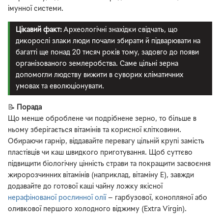
імунної системи.
Цікавий факт:
Археологічні знахідки свідчать, що
дикорослі злаки люди почали збирати й підварювати на
багатті ще понад 20 тисяч років тому, задовго до появи
організованого землеробства. Саме цільні зерна
допомогли людству вижити в суворих кліматичних
умовах та еволюціонувати.
📝
Порада
Що менше оброблене чи подрібнене зерно, то більше в
ньому зберігається вітамінів та корисної клітковини.
Обираючи гарнір, віддавайте перевагу цільній крупі замість
пластівців чи каш швидкого приготування. Щоб суттєво
підвищити біологічну цінність страви та покращити засвоєння
жиророзчинних вітамінів (наприклад, вітаміну E), завжди
додавайте до готової каші чайну ложку якісної
нерафінованої рослинної олії
— гарбузової, конопляної або
оливкової першого холодного віджиму (Extra Virgin).