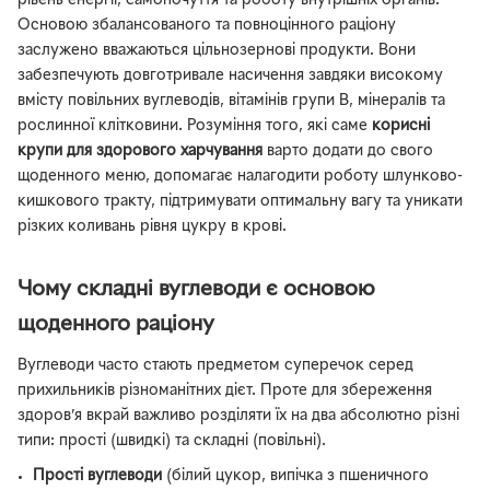
рівень енергії, самопочуття та роботу внутрішніх органів.
Основою збалансованого та повноцінного раціону
заслужено вважаються цільнозернові продукти. Вони
забезпечують довготривале насичення завдяки високому
вмісту повільних вуглеводів, вітамінів групи B, мінералів та
рослинної клітковини. Розуміння того, які саме
корисні
крупи для здорового харчування
варто додати до свого
щоденного меню, допомагає налагодити роботу шлунково-
кишкового тракту, підтримувати оптимальну вагу та уникати
різких коливань рівня цукру в крові.
Чому складні вуглеводи є основою
щоденного раціону
Вуглеводи часто стають предметом суперечок серед
прихильників різноманітних дієт. Проте для збереження
здоров’я вкрай важливо розділяти їх на два абсолютно різні
типи: прості (швидкі) та складні (повільні).
Прості вуглеводи
(білий цукор, випічка з пшеничного