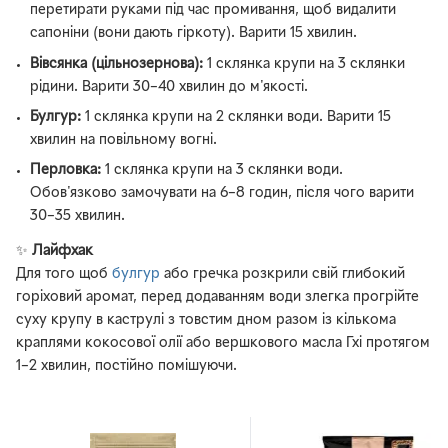
перетирати руками під час промивання, щоб видалити
сапоніни (вони дають гіркоту). Варити 15 хвилин.
Вівсянка (цільнозернова):
1 склянка крупи на 3 склянки
рідини. Варити 30–40 хвилин до м'якості.
Булгур:
1 склянка крупи на 2 склянки води. Варити 15
хвилин на повільному вогні.
Перловка:
1 склянка крупи на 3 склянки води.
Обов'язково замочувати на 6–8 годин, після чого варити
30–35 хвилин.
✨
Лайфхак
Для того щоб
булгур
або гречка розкрили свій глибокий
горіховий аромат, перед додаванням води злегка прогрійте
суху крупу в каструлі з товстим дном разом із кількома
краплями кокосової олії або вершкового масла Гхі протягом
1–2 хвилин, постійно помішуючи.