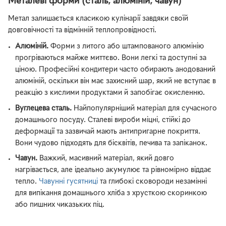
Металеві форми (сталь, алюміній, чавун)
Метал залишається класикою кулінарії завдяки своїй
довговічності та відмінній теплопровідності.
Алюміній.
Форми з литого або штампованого алюмінію
прогріваються майже миттєво. Вони легкі та доступні за
ціною. Професійні кондитери часто обирають анодований
алюміній, оскільки він має захисний шар, який не вступає в
реакцію з кислими продуктами й запобігає окисленню.
Вуглецева сталь.
Найпопулярніший матеріал для сучасного
домашнього посуду. Сталеві вироби міцні, стійкі до
деформації та зазвичай мають антипригарне покриття.
Вони чудово підходять для бісквітів, печива та запіканок.
Чавун.
Важкий, масивний матеріал, який довго
нагрівається, але ідеально акумулює та рівномірно віддає
тепло.
Чавунні гусятниці
та глибокі сковороди незамінні
для випікання домашнього хліба з хрусткою скоринкою
або пишних чиказьких піц.