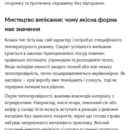
скоринку та пропечену серцевину без підгорання.
Мистецтво випікання: чому якісна форма
має значення
Кожен тип тіста має свій характер і потребує специфічного
температурного режиму. Секрет успішного випікання
криється в законах термодинаміки: посуд повинен
правильно поглинати, утримувати та розподіляти тепло.
Якщо матеріал ємності занадто тонкий або має низьку
теплопровідність, тепло поширюватиметься нерівномірно. Як
наслідок — краї виробу вже темнішають і сохнуть, тоді як
середина залишається рідкою.
Окрім теплопровідності, важлива взаємодія матеріалу з
інгредієнтами. Наприклад, кислі ягоди, лимонний сік або
кефір у складі тіста можуть вступати в реакцію з деякими
металами без захисного покриття, через що готова страва
набуває неприємного металевого присмаку. Якісний
кухонний інвентар мінімізує ці ризики та значно полегшує