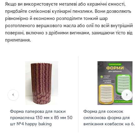
Якщо ви використовуєте металеві або керамічні ємності,
придбайте силіконові кулінарні пензлики. Вони дозволяють
рівномірно й економно розподілити тонкий шар
розтопленого вершкового масла або олії по всій внутрішній
поверхні, включно з дрібними вигинами, захищаючи тісто від
прилипання.
‹
›
Форма паперова для паски
Форма для сосисок
промаслена 130 мм х 85 мм 50
силіконова форма для
шт №4 happy baking
випікання ковбасок на 6
секцій набір 2 шт жовта/
зелена