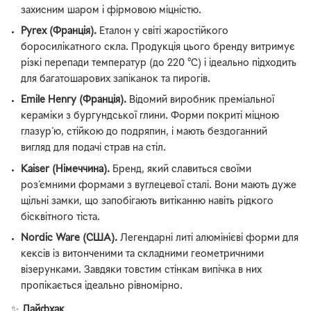
захисним шаром і фірмовою міцністю.
Pyrex (Франція).
Еталон у світі жаростійкого
боросилікатного скла. Продукція цього бренду витримує
різкі перепади температур (до 220 °C) і ідеально підходить
для багатошарових запіканок та пирогів.
Emile Henry (Франція).
Відомий виробник преміальної
кераміки з бургундської глини. Форми покриті міцною
глазур'ю, стійкою до подряпин, і мають бездоганний
вигляд для подачі страв на стіл.
Kaiser (Німеччина).
Бренд, який славиться своїми
роз'ємними формами з вуглецевої сталі. Вони мають дуже
щільні замки, що запобігають витіканню навіть рідкого
бісквітного тіста.
Nordic Ware (США).
Легендарні литі алюмінієві форми для
кексів із витонченими та складними геометричними
візерунками. Завдяки товстим стінкам випічка в них
пропікається ідеально рівномірно.
✨
Лайфхак