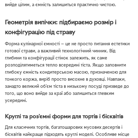
вийде цілим, а ємність залишиться практично чистою.
Геометрія випічки: підбираємо розмір і
конфігурацію під страву
Форма кулінарної ємності — це не просто питання естетики
готової страви, а важливий технологічний чинник. Від
глибини та конфігурації стінок залежить, як саме
розподілятиметься тепло всередині тіста. Якщо заповнити
глибоку ємність кондитерською масою, призначеною для
тонкого коржа, виріб просто висохне в духовці. Навпаки,
занадто великий об'єм тіста в низькому посуді призведе до
того, що воно вийде за краї або залишиться глевким
усередині.
Круглі та роз'ємні форми для тортів і бісквітів
Для класичних тортів, багатошарових мусових десертів і
бісквітів найкраще підходять круглі моделі. Особливе місце