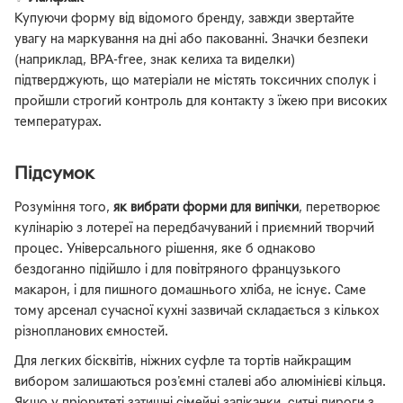
Купуючи форму від відомого бренду, завжди звертайте
увагу на маркування на дні або пакованні. Значки безпеки
(наприклад, BPA-free, знак келиха та виделки)
підтверджують, що матеріали не містять токсичних сполук і
пройшли строгий контроль для контакту з їжею при високих
температурах.
Підсумок
Розуміння того,
як вибрати форми для випічки
, перетворює
кулінарію з лотереї на передбачуваний і приємний творчий
процес. Універсального рішення, яке б однаково
бездоганно підійшло і для повітряного французького
макарон, і для пишного домашнього хліба, не існує. Саме
тому арсенал сучасної кухні зазвичай складається з кількох
різнопланових ємностей.
Для легких бісквітів, ніжних суфле та тортів найкращим
вибором залишаються роз'ємні сталеві або алюмінієві кільця.