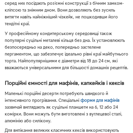
серед них посідають роз'ємні конструкції з бічним замком-
кліпсою та знімним дном. Вони дозволяють без зусиль
витягти навіть найніжніший чізкейк, не пошкодивши його
тендітні краї.
У професійному кондитерському середовищі також
популярні суцільні металеві кільця без дна. Їх установлюють
безпосередньо на деко, попередньо застелене
пергаментом, що забезпечує ідеально рівні краї майбутнього
торта. Найпопулярнішими є діаметри від 18 до 24 см, які
вважаються універсальними для більшості домашніх рецептів.
Порційні ємності для мафінів, капкейків і кексів
Маленькі порційні десерти потребують швидкого й
інтенсивного прогрівання. Спеціальні
форми для мафінів
зазвичай виглядають як суцільні планшети на 6, 12 або 24
комірки. Вони можуть бути виготовлені з вуглецевої сталі,
алюмінію або силікону.
Для випікання великих класичних кексів використовують