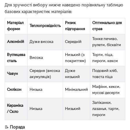
Для зручності вибору нижче наведено порівняльну таблицю
базових характеристик матеріалів:
Матеріал
Ризик
Оптимально для
Теплопровідність
форми
підгорання
страв
Тонке печиво,
Алюміній
Дуже висока
Середній
рулети, бісквіти
Вуглецева
Низький (з
Торти, піца,
Висока
сталь
покриттям)
пироги, кекси
Середня (висока
Дуже
Подовий хліб,
Чавун
акумуляція)
низький
товста піца
Мафіни, кекси,
Силікон
Низька
Мінімальний
мусові десерти
Запіканки,
Кераміка
Низька
Низький
лазанья, тарти,
/ Скло
пироги
📝
Порада