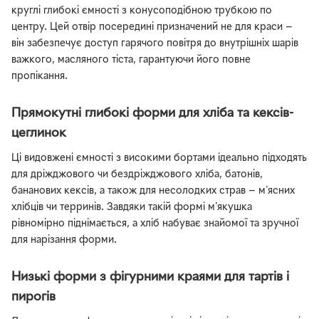
круглі глибокі ємності з конусоподібною трубкою по
центру. Цей отвір посередині призначений не для краси —
він забезпечує доступ гарячого повітря до внутрішніх шарів
важкого, масляного тіста, гарантуючи його повне
пропікання.
Прямокутні глибокі форми для хліба та кексів-
цеглинок
Ці видовжені ємності з високими бортами ідеально підходять
для дріжджового чи бездріжджового хліба, батонів,
бананових кексів, а також для несолодких страв — м'ясних
хлібців чи терринів. Завдяки такій формі м'якушка
рівномірно піднімається, а хліб набуває знайомої та зручної
для нарізання форми.
Низькі форми з фігурними краями для тартів і
пирогів