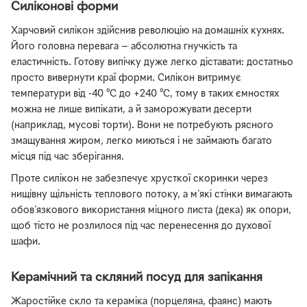
Силіконові форми
Харчовий силікон здійснив революцію на домашніх кухнях.
Його головна перевага — абсолютна гнучкість та
еластичність. Готову випічку дуже легко діставати: достатньо
просто вивернути краї форми. Силікон витримує
температури від -40 °C до +240 °C, тому в таких ємностях
можна не лише випікати, а й заморожувати десерти
(наприклад, мусові торти). Вони не потребують рясного
змащування жиром, легко миються і не займають багато
місця під час зберігання.
Проте силікон не забезпечує хрусткої скоринки через
нищівну щільність теплового потоку, а м'які стінки вимагають
обов'язкового використання міцного листа (дека) як опори,
щоб тісто не розлилося під час перенесення до духової
шафи.
Керамічний та скляний посуд для запікання
Жаростійке скло та кераміка (порцеляна, фаянс) мають