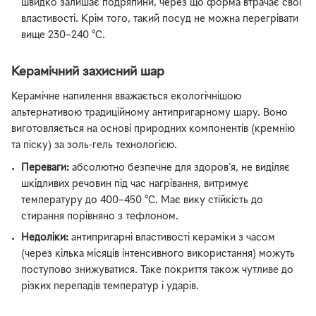
швидко залишає подряпини, через що форма втрачає свої
властивості. Крім того, такий посуд не можна перегрівати
вище 230–240 °C.
Керамічний захисний шар
Керамічне напилення вважається екологічнішою
альтернативою традиційному антипригарному шару. Воно
виготовляється на основі природних компонентів (кремнію
та піску) за золь-гель технологією.
Переваги:
абсолютно безпечне для здоров'я, не виділяє
шкідливих речовин під час нагрівання, витримує
температуру до 400–450 °C. Має вику стійкість до
стирання порівняно з тефлоном.
Недоліки:
антипригарні властивості кераміки з часом
(через кілька місяців інтенсивного використання) можуть
поступово знижуватися. Таке покриття також чутливе до
різких перепадів температур і ударів.