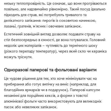
низьку теплопровідність. Це означає, що вони прогріваються
повільно, але надзвичайно рівномірно. Такий посуд ідеально
підходить для страв, які потребують тривалого та
делікатного запікання: пирогів із соковитою начинкою,
лазаньї, гратенів, м'ясних і овочевих запіканок.
Естетичний зовнішній вигляд дозволяє подавати страву на
стіл безпосередньо в ємності, де вона готувалася. Головний
недолік цих матеріалів — чутливість до термічного шоку
(різкого перепаду температур), через який скло чи кераміка
можуть тріснути.
Одноразові паперові та фольговані варіанти
Це чудове рішення для тих, хто хоче мінімізувати час на
прибирання або готує випічку на виніс (наприклад, для
благодійних ярмарків чи в подарунок). Паперові капсули
незамінні для порційних кексів, а форми з товстої
алюмінієвої фольги часто використовують для великодніх
пасок або невеликих запіканок.