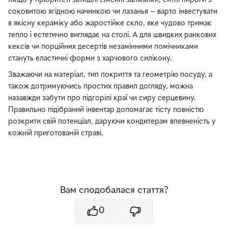
Якщо у пріоритеті затишні сімейні запіканки, ситні пироги з
соковитою ягідною начинкою чи лазанья — варто інвестувати
в якісну кераміку або жаростійке скло, яке чудово тримає
тепло і естетично виглядає на столі. А для швидких ранкових
кексів чи порційних десертів незамінними помічниками
стануть еластичні форми з харчового силікону.
Зважаючи на матеріал, тип покриття та геометрію посуду, а
також дотримуючись простих правил догляду, можна
назавжди забути про підгорілі краї чи сиру серцевину.
Правильно підібраний інвентар допомагає тісту повністю
розкрити свій потенціал, даруючи кондитерам впевненість у
кожній приготованій страві.
Вам сподобалася стаття?
0