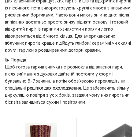
Для класичних французьких тартів, кішів та відкритих пирогів
із пісочного тіста використовують круглі ємності з низькими
рифленими бортиками. Часто вони мають знімне дно: після
випікання достатньо просто знизу підняти основу, і готовий
відкритий пиріг із гарними хвилястими краями легко
відокремиться від бічного кільця. Для американських
яблучних пирогів краще підійдуть глибокі керамічні чи скляні
круглі тарілки з розширеними догори краями.
📝
Порада
Щоб готова гаряча випічка не розмокла від власної пари,
після виймання з духовки дайте їй постояти у формі
буквально 5–7 хвилин, а потім обов'язково перекладіть на
спеціальні
решітки для охолодження
. Це забезпечить вільну
циркуляцію повітря з усіх боків, завдяки чому низ пирога чи
бісквіта залишиться сухим і повітряним.