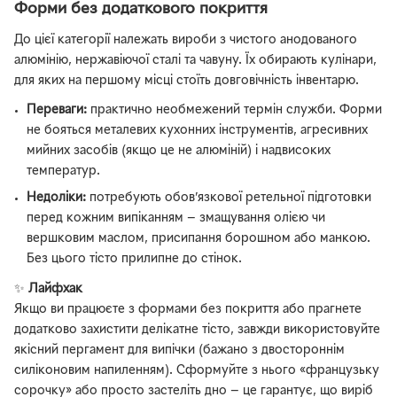
Форми без додаткового покриття
До цієї категорії належать вироби з чистого анодованого
алюмінію, нержавіючої сталі та чавуну. Їх обирають кулінари,
для яких на першому місці стоїть довговічність інвентарю.
Переваги:
практично необмежений термін служби. Форми
не бояться металевих кухонних інструментів, агресивних
мийних засобів (якщо це не алюміній) і надвисоких
температур.
Недоліки:
потребують обов’язкової ретельної підготовки
перед кожним випіканням — змащування олією чи
вершковим маслом, присипання борошном або манкою.
Без цього тісто прилипне до стінок.
✨
Лайфхак
Якщо ви працюєте з формами без покриття або прагнете
додатково захистити делікатне тісто, завжди використовуйте
якісний пергамент для випічки (бажано з двостороннім
силіконовим напиленням). Сформуйте з нього «французьку
сорочку» або просто застеліть дно — це гарантує, що виріб