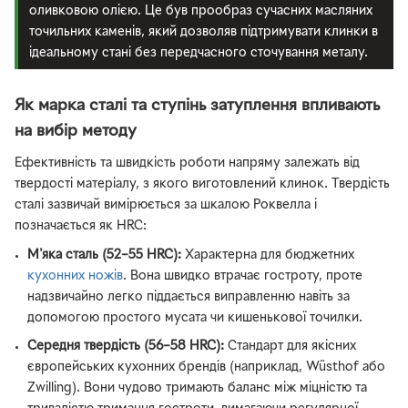
оливковою олією. Це був прообраз сучасних масляних
точильних каменів, який дозволяв підтримувати клинки в
ідеальному стані без передчасного сточування металу.
Як марка сталі та ступінь затуплення впливають
на вибір методу
Ефективність та швидкість роботи напряму залежать від
твердості матеріалу, з якого виготовлений клинок. Твердість
сталі зазвичай вимірюється за шкалою Роквелла і
позначається як HRC:
М'яка сталь (52–55 HRC):
Характерна для бюджетних
кухонних ножів
. Вона швидко втрачає гостроту, проте
надзвичайно легко піддається виправленню навіть за
допомогою простого мусата чи кишенькової точилки.
Середня твердість (56–58 HRC):
Стандарт для якісних
європейських кухонних брендів (наприклад, Wüsthof або
Zwilling). Вони чудово тримають баланс між міцністю та