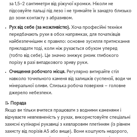
за 1,5–2 сантиметри від ріжучої кромки. Ніколи не
підсовуйте пальці під лезо і не тримайте їх занадто близько
до зони контакту з абразивом.
Рух від себе (за можливістю).
Хоча професійні техніки
передбачають рухи в обох напрямках, для початківців
найбезпечнішим є правило: основне зусилля притискання
прикладати тоді, коли ніж рухається обухом уперед
(тобто від себе). Це значно знижує ризик глибокого
порізу в разі випадкового зриву руки.
Очищення робочого місця.
Регулярно витирайте стіл
навколо точильного каменя від залишків суспензії, води чи
мінеральної оливи. Слизька робоча поверхня — головне
джерело небезпеки.
📝
Порада
Якщо ви тільки вчитеся працювати з водними каменями і
відчуваєте невпевненість у рухах, використовуйте спеціальні
захисні кулінарні рукавиці з кевларовим плетінням (із рівнем
захисту від порізів А5 або вище). Вони коштують недорого,