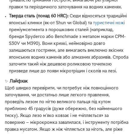
тривалістю тримання гостроти, вимагаючи регулярної
правки та періодичного заточування на водних каменях.
Тверда сталь (понад 60 HRC):
Сюди відносяться традиційні
японські клинки (як-от Shun чи Global) та
туристичні ножі
преміумсегмента з порошкових сталей (наприклад,
бренди Spyderco або Benchmade з металом марки CPM-
S30V чи M390). Вони крихкі, неймовірно довго
залишаються гострими, але вимагають виключно якісних
японських водних каменів або алмазних абразивів. Спроба
заточити такий ніж дешевою роликовою точилкою
призведе лише до появи мікротріщин і сколів на лезі.
✨
Лайфхак
Щоб швидко перевірити, чи потребує ніж повноцінного
заточування, чи достатньо лише легкого правлення,
проведіть лезом по нігтю великого пальця під кутом
приблизно 45 градусів (дуже обережно, без найменшого
тиску). Якщо лезо м'яко ковзає і не «чіпляється» за
поверхню — мікрокромка завалилася, і інструменту потрібна
правка мусатом. Якщо ж ніж чіпляється за ніготь, але ріже