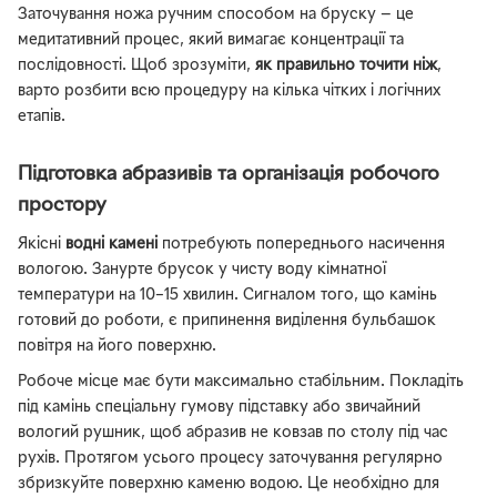
Заточування ножа ручним способом на бруску — це
медитативний процес, який вимагає концентрації та
послідовності. Щоб зрозуміти,
як правильно точити ніж
,
варто розбити всю процедуру на кілька чітких і логічних
етапів.
Підготовка абразивів та організація робочого
простору
Якісні
водні камені
потребують попереднього насичення
вологою. Занурте брусок у чисту воду кімнатної
температури на 10–15 хвилин. Сигналом того, що камінь
готовий до роботи, є припинення виділення бульбашок
повітря на його поверхню.
Робоче місце має бути максимально стабільним. Покладіть
під камінь спеціальну гумову підставку або звичайний
вологий рушник, щоб абразив не ковзав по столу під час
рухів. Протягом усього процесу заточування регулярно
збризкуйте поверхню каменю водою. Це необхідно для