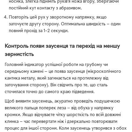
носика, злегка підніміть руків’я ножа вгору, зберігаючи
постійний кут контакту з абразивом.
Повторіть цей рух у зворотному напрямку, якщо
заточуєте другу сторону. Оптимальна швидкість — один
повний прохід за 1–2 секунди.
Контроль появи заусенця та перехід на меншу
зернистість
Головний індикатор успішної роботи на грубому чи
середньому камені — це поява заусенця (мікроскопічного
кантика металу, який загинається на протилежну від
заточування сторону). Він свідчить про те, що сталь
сточилася точно до самого краю підведення.
Щоб виявити заусенець, акуратно проведіть подушечкою
великого пальця поперек леза — від обуха у напрямку
кромки. Якщо відчуваєте чітку шорсткість по всій довжині
клинка — час перевертати ніж і дзеркально повторювати
процес для іншої сторони. Коли заусенець утворився з обох