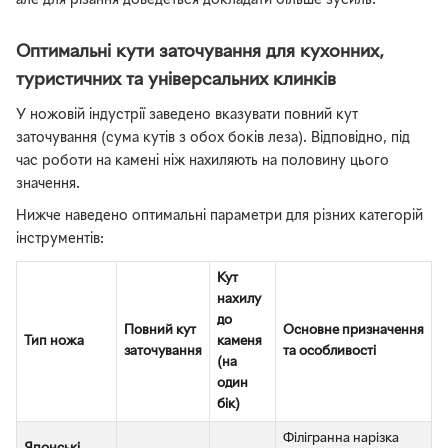
але для різання доведеться докладати більше зусиль.
Оптимальні кути заточування для кухонних,
туристичних та універсальних клинків
У ножовій індустрії заведено вказувати повний кут
заточування (сума кутів з обох боків леза). Відповідно, під
час роботи на камені ніж нахиляють на половину цього
значення.
Нижче наведено оптимальні параметри для різних категорій
інструментів:
Кут
нахилу
до
Повний кут
Основне призначення
Тип ножа
каменя
заточування
та особливості
(на
один
бік)
Філігранна нарізка