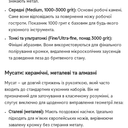
знімають метал.
Середні (Medium, 1000–3000 grit):
Основні робочі камені.
Саме вони відповідають за повернення ножу робочої
гостроти. Показник 1000 грит є базовим для будь-якого
кухонного інструмента.
Тонкі та ультратонкі (Fine/Ultra-fine, понад 3000 grit):
Фінішні абразиви. Вони використовуються для фінального
полірування кромки, видалення мікроскопічних заусенців
та доведення леза до бритвеного стану.
Мусати: керамічні, металеві та алмазні
Мусат — це довгий стрижень із рукояткою, який часто
входить до стандартних кухонних наборів. Він не
призначений для заточування в класичному розумінні, а
слугує виключно для щоденного виправлення геометрії леза:
Сталеві (металеві):
Мають поздовжні насічки. Ідеально
підходять для м'яких європейських ножів, вирівнюючи
завалену кромку без стирання металу.