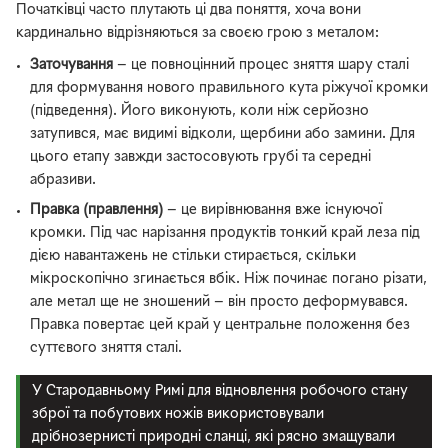
Початківці часто плутають ці два поняття, хоча вони
кардинально відрізняються за своєю грою з металом:
Заточування
— це повноцінний процес зняття шару сталі
для формування нового правильного кута ріжучої кромки
(підведення). Його виконують, коли ніж серйозно
затупився, має видимі відколи, щербини або замини. Для
цього етапу завжди застосовують грубі та середні
абразиви.
Правка (правлення)
— це вирівнювання вже існуючої
кромки. Під час нарізання продуктів тонкий край леза під
дією навантажень не стільки стирається, скільки
мікроскопічно згинається вбік. Ніж починає погано різати,
але метал ще не зношений — він просто деформувався.
Правка повертає цей край у центральне положення без
суттєвого зняття сталі.
У Стародавньому Римі для відновлення робочого стану
зброї та побутових ножів використовували
дрібнозернисті природні сланці, які рясно змащували