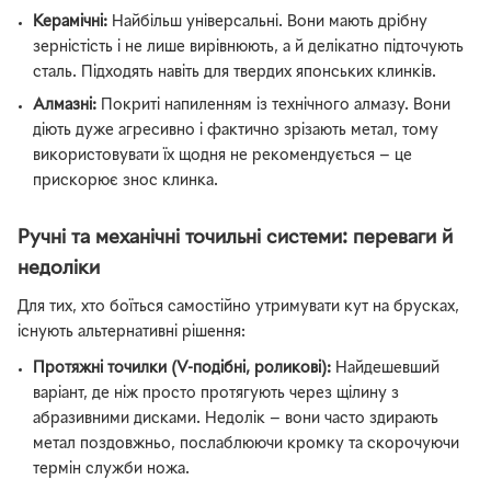
Керамічні:
Найбільш універсальні. Вони мають дрібну
зерністість і не лише вирівнюють, а й делікатно підточують
сталь. Підходять навіть для твердих японських клинків.
Алмазні:
Покриті напиленням із технічного алмазу. Вони
діють дуже агресивно і фактично зрізають метал, тому
використовувати їх щодня не рекомендується — це
прискорює знос клинка.
Ручні та механічні точильні системи: переваги й
недоліки
Для тих, хто боїться самостійно утримувати кут на брусках,
існують альтернативні рішення:
Протяжні точилки (V-подібні, роликові):
Найдешевший
варіант, де ніж просто протягують через щілину з
абразивними дисками. Недолік — вони часто здирають
метал поздовжньо, послаблюючи кромку та скорочуючи
термін служби ножа.