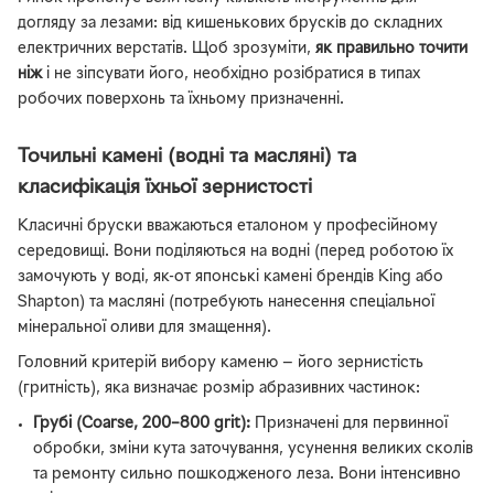
догляду за лезами: від кишенькових брусків до складних
електричних верстатів. Щоб зрозуміти,
як правильно точити
ніж
і не зіпсувати його, необхідно розібратися в типах
робочих поверхонь та їхньому призначенні.
Точильні камені (водні та масляні) та
класифікація їхньої зернистості
Класичні бруски вважаються еталоном у професійному
середовищі. Вони поділяються на водні (перед роботою їх
замочують у воді, як-от японські камені брендів King або
Shapton) та масляні (потребують нанесення спеціальної
мінеральної оливи для змащення).
Головний критерій вибору каменю — його зернистість
(гритність), яка визначає розмір абразивних частинок:
Грубі (Coarse, 200–800 grit):
Призначені для первинної
обробки, зміни кута заточування, усунення великих сколів
та ремонту сильно пошкодженого леза. Вони інтенсивно