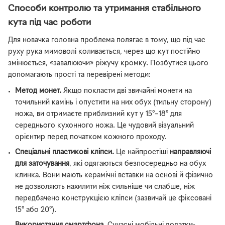
Способи контролю та утримання стабільного
кута під час роботи
Для новачка головна проблема полягає в тому, що під час
руху рука мимоволі коливається, через що кут постійно
змінюється, «завалюючи» ріжучу кромку. Позбутися цього
допомагають прості та перевірені методи:
Метод монет.
Якщо покласти дві звичайні монети на
точильний камінь і опустити на них обух (тильну сторону)
ножа, ви отримаєте приблизний кут у 15°–18° для
середнього кухонного ножа. Це чудовий візуальний
орієнтир перед початком кожного проходу.
Спеціальні пластикові кліпси.
Це найпростіші
направляючі
для заточування
, які одягаються безпосередньо на обух
клинка. Вони мають керамічні вставки на основі й фізично
не дозволяють нахилити ніж сильніше чи слабше, ніж
передбачено конструкцією кліпси (зазвичай це фіксовані
15° або 20°).