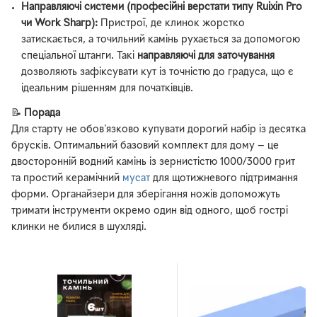
Направляючі системи (професійні верстати типу Ruixin Pro
чи Work Sharp):
Пристрої, де клинок жорстко
затискається, а точильний камінь рухається за допомогою
спеціальної штанги. Такі
направляючі для заточування
дозволяють зафіксувати кут із точністю до градуса, що є
ідеальним рішенням для початківців.
📝
Порада
Для старту не обов'язково купувати дорогий набір із десятка
брусків. Оптимальний базовий комплект для дому — це
двосторонній водний камінь із зернистістю 1000/3000 грит
та простий керамічний
мусат
для щотижневого підтримання
форми. Органайзери для зберігання ножів допоможуть
тримати інструменти окремо один від одного, щоб гострі
клинки не билися в шухляді.