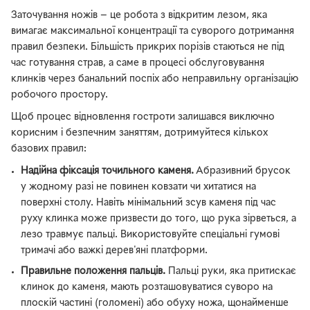
Заточування ножів — це робота з відкритим лезом, яка
вимагає максимальної концентрації та суворого дотримання
правил безпеки. Більшість прикрих порізів стаються не під
час готування страв, а саме в процесі обслуговування
клинків через банальний поспіх або неправильну організацію
робочого простору.
Щоб процес відновлення гостроти залишався виключно
корисним і безпечним заняттям, дотримуйтеся кількох
базових правил:
Надійна фіксація точильного каменя.
Абразивний брусок
у жодному разі не повинен ковзати чи хитатися на
поверхні столу. Навіть мінімальний зсув каменя під час
руху клинка може призвести до того, що рука зірветься, а
лезо травмує пальці. Використовуйте спеціальні гумові
тримачі або важкі дерев'яні платформи.
Правильне положення пальців.
Пальці руки, яка притискає
клинок до каменя, мають розташовуватися суворо на
плоскій частині (голомені) або обуху ножа, щонайменше