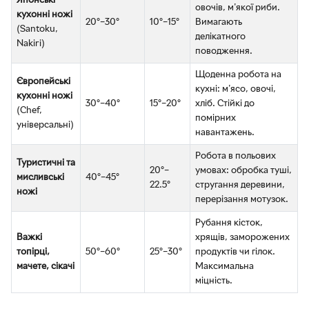
Японські
овочів, м'якої риби.
кухонні ножі
20°–30°
10°–15°
Вимагають
(Santoku,
делікатного
Nakiri)
поводження.
Щоденна робота на
Європейські
кухні: м'ясо, овочі,
кухонні ножі
30°–40°
15°–20°
хліб. Стійкі до
(Chef,
помірних
універсальні)
навантажень.
Робота в польових
Туристичні та
20°–
умовах: обробка туші,
мисливські
40°–45°
22.5°
стругання деревини,
ножі
перерізання мотузок.
Рубання кісток,
Важкі
хрящів, заморожених
топірці,
50°–60°
25°–30°
продуктів чи гілок.
мачете, сікачі
Максимальна
міцність.