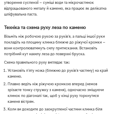
утворення суспензії — суміші води та мікрочастинок
відпрацьованого металу й каменю, яка працює як делікатна
шліфувальна паста.
Техніка та схема руху леза по каменю
Візьміть ніж робочою рукою за руків'я, а пальці іншої руки
покладіть на площину клинка ближче до ріжучої кромки —
вони контролюватимуть силу притискання. Встановіть
потрібний кут нахилу леза до поверхні бруска.
Схема правильного руху виглядає так:
Установіть п'яту ножа (ближню до руків'я частину) на край
каменю.
Плавно ведіть ніж ріжучою кромкою вперед (немов
зрізаєте тонку стружку з каменя), одночасно зміщуючи
клинок по діагоналі так, щоб у кінці руху торкнутися
каменя вістрям.
Коли ви доходите до заокругленої частини клинка біля