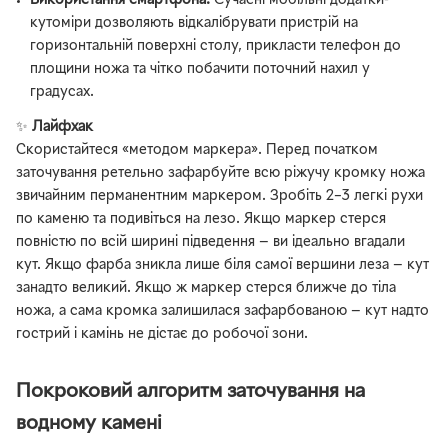
Використання смартфона.
Сучасні мобільні додатки-
кутоміри дозволяють відкалібрувати пристрій на
горизонтальній поверхні столу, прикласти телефон до
площини ножа та чітко побачити поточний нахил у
градусах.
✨
Лайфхак
Скористайтеся «методом маркера». Перед початком
заточування ретельно зафарбуйте всю ріжучу кромку ножа
звичайним перманентним маркером. Зробіть 2–3 легкі рухи
по каменю та подивіться на лезо. Якщо маркер стерся
повністю по всій ширині підведення — ви ідеально вгадали
кут. Якщо фарба зникла лише біля самої вершини леза — кут
занадто великий. Якщо ж маркер стерся ближче до тіла
ножа, а сама кромка залишилася зафарбованою — кут надто
гострий і камінь не дістає до робочої зони.
Покроковий алгоритм заточування на
водному камені