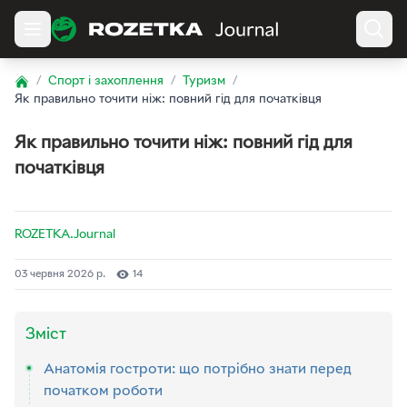
/
Спорт і захоплення
/
Туризм
/
Home
Як правильно точити ніж: повний гід для початківця
Як правильно точити ніж: повний гід для
початківця
ROZETKA.Journal
03 червня 2026 р.
14
Зміст
Анатомія гостроти: що потрібно знати перед
початком роботи