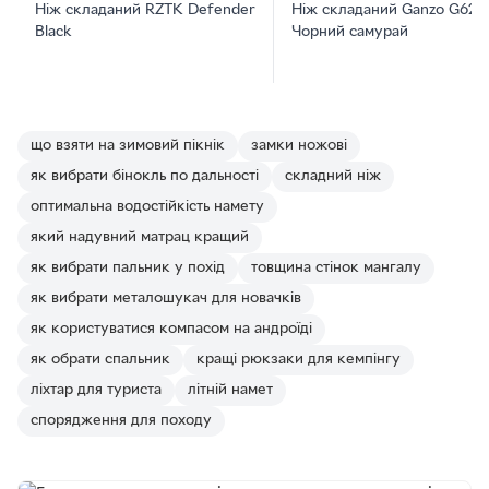
Ніж складаний RZTK Defender
Ніж складаний Ganzo G626
Black
Чорний самурай
що взяти на зимовий пікнік
замки ножові
як вибрати бінокль по дальності
складний ніж
оптимальна водостійкість намету
який надувний матрац кращий
як вибрати пальник у похід
товщина стінок мангалу
як вибрати металошукач для новачків
як користуватися компасом на андроїді
як обрати спальник
кращі рюкзаки для кемпінгу
ліхтар для туриста
літній намет
спорядження для походу