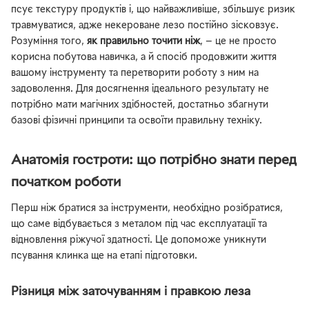
псує текстуру продуктів і, що найважливіше, збільшує ризик
травмуватися, адже некероване лезо постійно зісковзує.
Розуміння того,
як правильно точити ніж
, — це не просто
корисна побутова навичка, а й спосіб продовжити життя
вашому інструменту та перетворити роботу з ним на
задоволення. Для досягнення ідеального результату не
потрібно мати магічних здібностей, достатньо збагнути
базові фізичні принципи та освоїти правильну техніку.
Анатомія гостроти: що потрібно знати перед
початком роботи
Перш ніж братися за інструменти, необхідно розібратися,
що саме відбувається з металом під час експлуатації та
відновлення ріжучої здатності. Це допоможе уникнути
псування клинка ще на етапі підготовки.
Різниця між заточуванням і правкою леза