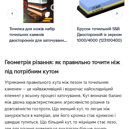
‹
›
Точилка для ножів набір
Брусок точильний S&R
точильних каменів
Двосторонній із зерном
двосторонніх для заточування
1000/4000 (123100400)
ножів лез ножиць Kraft&Dele
KD10576 точильний камінь
брусок на підставці комплект
Геометрія різання: як правильно точити ніж
2 шт градація 400/1000 і
3000/8000
під потрібним кутом
Утримання правильного кута між лезом та точильним
каменем — це найважливіший і водночас найскладніший
елемент у всьому процесі заточування. Кут визначає баланс
між двома характеристиками: агресивністю різання та
довговічністю гостроти. Що менший кут, то легше ніж
занурюється в матеріал, але його кромка стає крихкою і
швидше тупиться. Що більший кут, то міцнішим стає лезо,