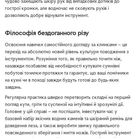
чудово захищають шкіру рук від випадкових дотиків до
гострої кромки, але водночас не сковують рухів і
дозволяють добре відчувати інструмент.
Філософія бездоганного різу
Освоєння навички самостійного догляду за клинками — це
перехід на абсолютно новий рівень культури поводження з
інструментом. Розуміння того, як правильно точити ніж,
назавжди позбавляє від необхідності купувати сумнівні
побутові точилки-протяжки та гарантує, що ваші помічники
на кухні чи в поході завжди будуть готові до будь-яких
завдань.
Регулярна практика швидко перетворить складні на перший
погляд кути, гріти та суспензії на інтуїтивні й зрозумілі дії.
Головне у цій справі — не поспішати, інвестувати час у
базовий набір якісних водних каменів та шкіряний ремінь для
доведення леза, а також виробити звичку правильного
повсякденного зберігання і миття ножів. Гострий інструмент