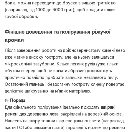
боків, можна переходити до бруска з вищою гритністю
(наприклад, від 1000 до 3000 грит), щоб згладити сліди
грубої обробки.
Фінішне доведення та полірування ріжучої
кромки
Після завершення роботи на дрібнозернистому камені лезо
вже матиме високу гостроту, але на ньому залишаться
мікроскопічні зазубрини. Кілька легких рухів (уже тільки
обухом вперед, щоб не зрізати абразив) допоможуть
практично повністю прибрати залишки металевого пилу.
Остаточний глянець і бездоганну гостроту клинку повертає
делікатне шліфування на м'яких матеріалах.
📝
Порада
Для фінального полірування ідеально підходять
шкіряні
ремені для доведення леза
, закріплені на дерев'яній основі.
Нанесіть на шкіру тонкий шар спеціальної пасти (наприклад,
пасти ГОІ або алмазної пасти) і проведіть ножем по ременю