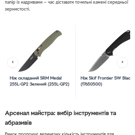
папір із надривами — час діставати точильні камені середньої
зернистості.
‹
›
Ніж складаний SRM Medal
Ніж Skif Frontier SW Black
255L-GP2 Зелений (255L-GP2)
(17650500)
Арсенал майстра: вибір інструментів та
абразивів
Ринок пропонує величезну кількість інструментів для