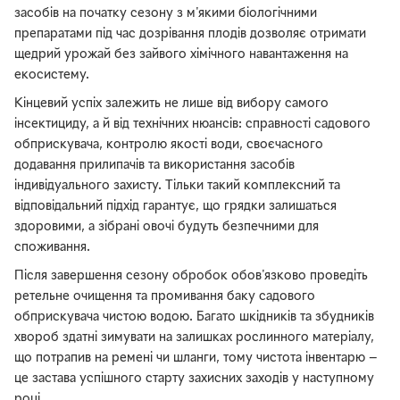
засобів на початку сезону з м'якими біологічними
препаратами під час дозрівання плодів дозволяє отримати
щедрий урожай без зайвого хімічного навантаження на
екосистему.
Кінцевий успіх залежить не лише від вибору самого
інсектициду, а й від технічних нюансів: справності садового
обприскувача, контролю якості води, своєчасного
додавання прилипачів та використання засобів
індивідуального захисту. Тільки такий комплексний та
відповідальний підхід гарантує, що грядки залишаться
здоровими, а зібрані овочі будуть безпечними для
споживання.
Після завершення сезону обробок обов'язково проведіть
ретельне очищення та промивання баку садового
обприскувача чистою водою. Багато шкідників та збудників
хвороб здатні зимувати на залишках рослинного матеріалу,
що потрапив на ремені чи шланги, тому чистота інвентарю —
це застава успішного старту захисних заходів у наступному
році.