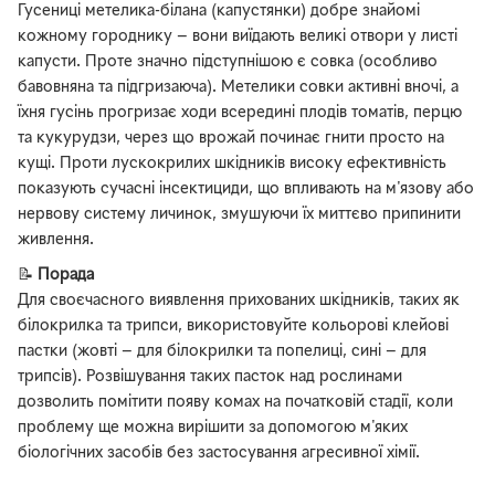
Гусениці метелика-білана (капустянки) добре знайомі
кожному городнику — вони виїдають великі отвори у листі
капусти. Проте значно підступнішою є совка (особливо
бавовняна та підгризаюча). Метелики совки активні вночі, а
їхня гусінь прогризає ходи всередині плодів томатів, перцю
та кукурудзи, через що врожай починає гнити просто на
кущі. Проти лускокрилих шкідників високу ефективність
показують сучасні інсектициди, що впливають на м'язову або
нервову систему личинок, змушуючи їх миттєво припинити
живлення.
📝
Порада
Для своєчасного виявлення прихованих шкідників, таких як
білокрилка та трипси, використовуйте кольорові клейові
пастки (жовті — для білокрилки та попелиці, сині — для
трипсів). Розвішування таких пасток над рослинами
дозволить помітити появу комах на початковій стадії, коли
проблему ще можна вирішити за допомогою м'яких
біологічних засобів без застосування агресивної хімії.