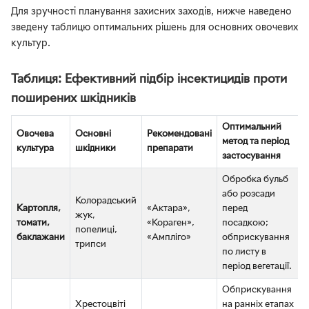
Для зручності планування захисних заходів, нижче наведено
зведену таблицю оптимальних рішень для основних овочевих
культур.
Таблиця: Ефективний підбір інсектицидів проти
поширених шкідників
Оптимальний
Овочева
Основні
Рекомендовані
метод та період
культура
шкідники
препарати
застосування
Обробка бульб
або розсади
Колорадський
Картопля,
«Актара»,
перед
жук,
томати,
«Кораген»,
посадкою;
попелиці,
баклажани
«Ампліго»
обприскування
трипси
по листу в
період вегетації.
Обприскування
Хрестоцвіті
на ранніх етапах