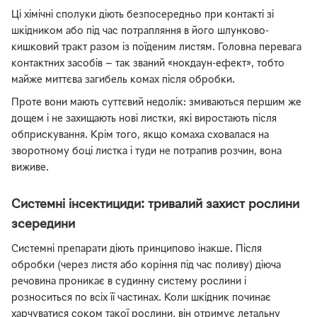
Ці хімічні сполуки діють безпосередньо при контакті зі
шкідником або під час потрапляння в його шлунково-
кишковий тракт разом із поїденим листям. Головна перевага
контактних засобів — так званий «нокдаун-ефект», тобто
майже миттєва загибель комах після обробки.
Проте вони мають суттєвий недолік: змиваються першим же
дощем і не захищають нові листки, які виростають після
обприскування. Крім того, якщо комаха сховалася на
зворотному боці листка і туди не потрапив розчин, вона
виживе.
Системні інсектициди: тривалий захист рослини
зсередини
Системні препарати діють принципово інакше. Після
обробки (через листя або коріння під час поливу) діюча
речовина проникає в судинну систему рослини і
розноситься по всіх її частинах. Коли шкідник починає
харчуватися соком такої рослини, він отримує летальну