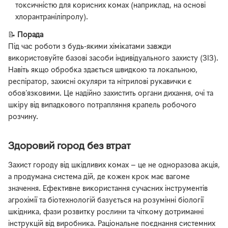
токсичністю для корисних комах (наприклад, на основі
хлорантраніліпролу).
📝
Порада
Під час роботи з будь-якими хімікатами завжди
використовуйте базові засоби індивідуального захисту (ЗІЗ).
Навіть якщо обробка здається швидкою та локальною,
респіратор, захисні окуляри та нітрилові рукавички є
обов'язковими. Це надійно захистить органи дихання, очі та
шкіру від випадкового потрапляння крапель робочого
розчину.
Здоровий город без втрат
Захист городу від шкідливих комах — це не одноразова акція,
а продумана система дій, де кожен крок має вагоме
значення. Ефективне використання сучасних інструментів
агрохімії та біотехнологій базується на розумінні біології
шкідника, фази розвитку рослини та чіткому дотриманні
інструкцій від виробника. Раціональне поєднання системних