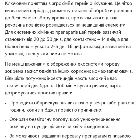
Ключовим поняттям в агрохімії є термін очікування. Це чітко
визначений період від моменту останньої обробки рослини
до безпечного збору врожаю, протягом якого діюча
речовина повністю розпадається на нешкідливі елементи.
Для системних хімічних препаратів цей термін зазвичай
становить від 20 до 30 днів, для контактних — 14 днів, а для
біологічних — усього 2–3 дні. Ці цифри завжди зазначені на
упаковці, і нехтувати ними не можна.
Не менш важливим є збереження екосистеми городу,
зокрема захист бджіл та інших корисних комах-запилювачів.
Більшість потужних інсектицидів мають високий клас
токсичності для бджіл. Щоб мінімізувати ризики, варто
дотримуватися простих правил:
Проводити обприскування виключно у вечірні або ранкові
години, коли літ бджіл повністю припинено.
Обирати безвітряну погоду, щоб уникнути знесення
розчину на сусідні ділянки чи квітучі медоноси.
За можливості віддавати перевагу препаратам із низькою