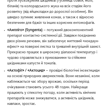
проти лускокрилих шкідників (гусениць совки, молі,
біланів) та колорадського жука на всіх стадіях його
розвитку (від яйцекладки до дорослої особини). Він
швидко зупиняє живлення комах, а також є відносно
безпечним для бджіл та інших корисних ентомофагів.
«Ампліго» (Syngenta)
— потужний двокомпонентний
препарат контактно-системної дії. Завдяки поєднанню
двох різних речовин, він забезпечує миттєвий «нокдаун-
ефект» на поверхні листка та тривалий внутрішній захист.
Прекрасно працює в широкому діапазоні температур і
чудово справляється з прихованими та стійкими
шкідниками капусти й томатів.
«Актофіт» / «Актоцид»
— провідні біологічні інсектициди
на основі природних авермектинів. Вони незамінні, коли
наближається час збору врожаю, оскільки період
очікування становить усього 48 годин. Найкраще
працюють у спекотну погоду, коли активність хімічних
препаратів може знижуватися, а активність шкідників,
навпаки, зростає.