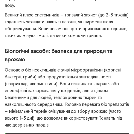
дозу.
Великий плюс системників — тривалий захист (до 2–3 тижнів)
і здатність захищати навіть ті пагони, які виросли після
обприскування. Вони незамінні проти прихованих шкідників,
таких як мінуючі молі, личинки комах чи трипси.
Біологічні засоби: безпека для природи та
врожаю
Основою біоінсектицидів є живі мікроорганізми (корисні
бактерії, гриби) або продукти їхньої життєдіяльності
(наприклад, авермектини). Вони викликають параліч або
специфічні захворювання у шкідників, але є цілком
безпечними для людей, теплокровних тварин та
навколишнього середовища. Головна перевага біопрепаратів
— мінімальний термін очікування до збору врожаю (часто
всього 1–3 дні), що дозволяє використовувати їх навіть під
час дозрівання плодів.