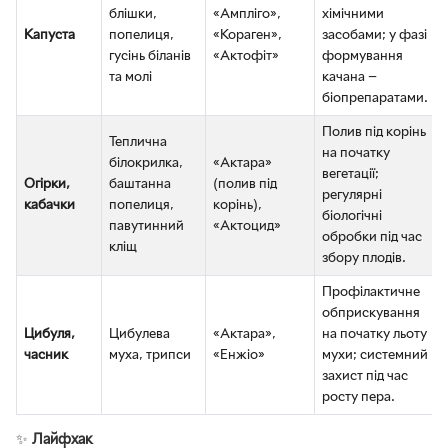
блішки,
«Ампліго»,
хімічними
Капуста
попелиця,
«Кораген»,
засобами; у фазі
гусінь біланів
«Актофіт»
формування
та молі
качана —
біопрепаратами.
Полив під корінь
Теплична
на початку
білокрилка,
«Актара»
вегетації;
Огірки,
баштанна
(полив під
регулярні
кабачки
попелиця,
корінь),
біологічні
павутинний
«Актоцид»
обробки під час
кліщ
збору плодів.
Профілактичне
обприскування
Цибуля,
Цибулева
«Актара»,
на початку льоту
часник
муха, трипси
«Енжіо»
мухи; системний
захист під час
росту пера.
✨
Лайфхак