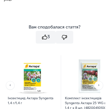
Вам сподобалася стаття?
3
‹
›
Інсектицид Актара Syngenta
Комплект інсектицидів
1,4 г/1,4 г
Syngenta Актара 25 WG в. г
1.4 г x 8 шт. (482004101008