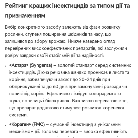
Рейтинг кращих інсектицидів за типом дії та
призначенням
Вибір конкретного засобу залежить від фази розвитку
рослини, ступеня поширення шкідників та часу, що
залишився до збору врожаю. Нижче наведено огляд
перевірених високоефективних препаратів, які заслужили
довіру завдяки своїй стабільній дії та надійності:
«Актара» (Syngenta)
— золотий стандарт серед системних
інсектицидів. Діюча речовина швидко проникає в листя та
коріння, забезпечуючи захист до 20–24 днів при
обприскуванні та до 60 днів при замочуванні розсади чи
поливі під корінь. Ефективно ліквідує колорадського
жука, попелиць і білокрилок. Важливою перевагою є те,
що препарат додатково стимулює розвиток кореневої
системи.
«Кораген» (FMC)
— сучасний інсектицид з унікальним
механізмом дії. Головна перевага — висока ефективність