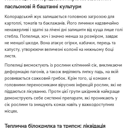
пасльонові й баштанні культури
Колорадський жук залишається головною загрозою для
картоплі, томатів та баклажанів. Його личинки надзвичайно
ненажерливі і здатні за лічені дні залишити від куща лише голі
стебла. Попелиця, хоч і значно менша за розміром, завдає
не меншої шкоди. Вона атакує огірки, кабачки, перець та
капусту, утворюючи величезні колонії на нижньому боці
листя.
Попелиці висмоктують із рослини клітинний сік, викликаючи
деформацію пагонів, а також виділяють липку падь, на якій
розвивається сажковий грибок. Крім того, ці комахи є
головними переносниками вірусних інфекцій рослин, які не
піддаються лікуванню. Проти цієї групи шкідників найкраще
демонструють себе системні препарати, які проникають у
сік рослини та знищують комах навіть у важкодоступних
місцях.
Теплична білокрилка та трипси: ліквідація