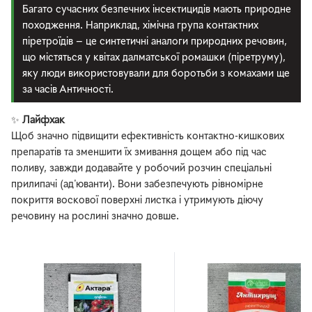
Багато сучасних безпечних інсектицидів мають природне
походження. Наприклад, хімічна група контактних
піретроїдів — це синтетичні аналоги природних речовин,
що містяться у квітах далматської ромашки (піретруму),
яку люди використовували для боротьби з комахами ще
за часів Античності.
✨
Лайфхак
Щоб значно підвищити ефективність контактно-кишкових
препаратів та зменшити їх змивання дощем або під час
поливу, завжди додавайте у робочий розчин спеціальні
прилипачі (ад'юванти). Вони забезпечують рівномірне
покриття воскової поверхні листка і утримують діючу
речовину на рослині значно довше.