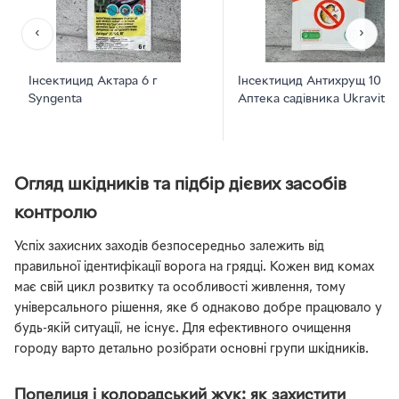
‹
›
Інсектицид Актара 6 г
Інсектицид Антихрущ 10 м
Syngenta
Аптека садівника Ukravit
Огляд шкідників та підбір дієвих засобів
контролю
Успіх захисних заходів безпосередньо залежить від
правильної ідентифікації ворога на грядці. Кожен вид комах
має свій цикл розвитку та особливості живлення, тому
універсального рішення, яке б однаково добре працювало у
будь-якій ситуації, не існує. Для ефективного очищення
городу варто детально розібрати основні групи шкідників.
Попелиця і колорадський жук: як захистити