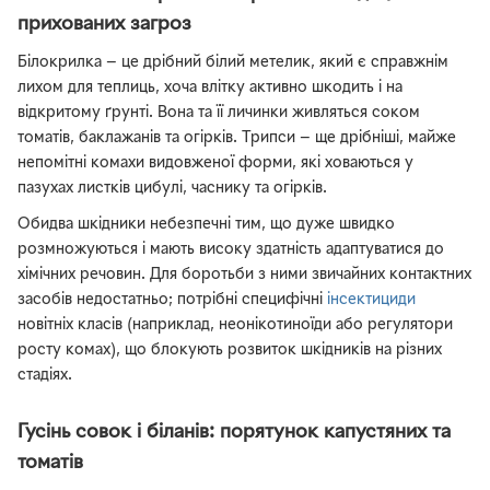
прихованих загроз
Білокрилка — це дрібний білий метелик, який є справжнім
лихом для теплиць, хоча влітку активно шкодить і на
відкритому ґрунті. Вона та її личинки живляться соком
томатів, баклажанів та огірків. Трипси — ще дрібніші, майже
непомітні комахи видовженої форми, які ховаються у
пазухах листків цибулі, часнику та огірків.
Обидва шкідники небезпечні тим, що дуже швидко
розмножуються і мають високу здатність адаптуватися до
хімічних речовин. Для боротьби з ними звичайних контактних
засобів недостатньо; потрібні специфічні
інсектициди
новітніх класів (наприклад, неонікотиноїди або регулятори
росту комах), що блокують розвиток шкідників на різних
стадіях.
Гусінь совок і біланів: порятунок капустяних та
томатів