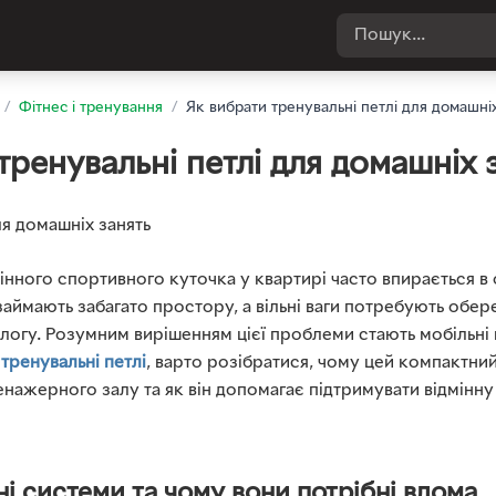
/
Фітнес і тренування
/
Як вибрати тренувальні петлі для домашні
тренувальні петлі для домашніх 
нного спортивного куточка у квартирі часто впирається 
займають забагато простору, а вільні ваги потребують обе
огу. Розумним вирішенням цієї проблеми стають мобільні п
и
тренувальні петлі
, варто розібратися, чому цей компактни
енажерного залу та як він допомагає підтримувати відмінн
ні системи та чому вони потрібні вдома