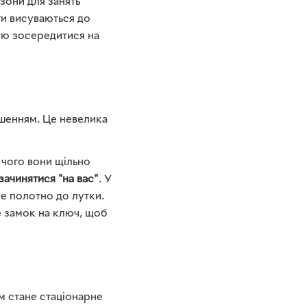
 зони для занять
ги висуваються до
тю зосередитися на
ішенням. Це невелика
 чого вони щільно
зачинятися "на вас"
. У
не полотно до лутки.
е замок на ключ, щоб
м стане стаціонарне