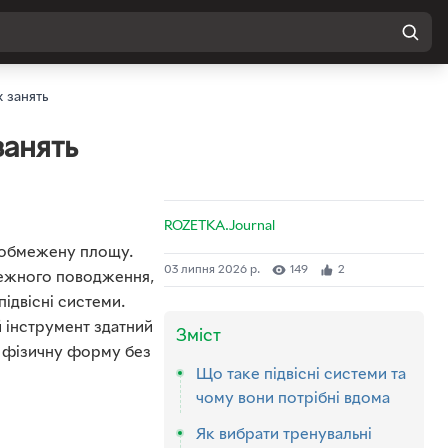
х занять
занять
ROZETKA.Journal
в обмежену площу.
03 липня 2026 р.
149
2
режного поводження,
ідвісні системи.
й інструмент здатний
Зміст
у фізичну форму без
Що таке підвісні системи та
чому вони потрібні вдома
Як вибрати тренувальні