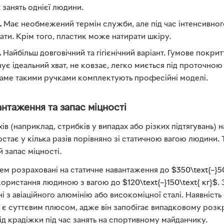
занять однієї людини.
.
Має необмежений термін служби, але під час інтенсивног
ати. Крім того, пластик може натирати шкіру.
.
Найбільш довговічний та гігієнічний варіант. Гумове покри
ує ідеальний хват, не ковзає, легко миється під проточною
аме такими ручками комплектують професійні моделі.
нтаження та запас міцності
хів (наприклад, стрибків у випадах або різких підтягувань) 
остає у кілька разів порівняно зі статичною вагою людини
 запас міцності.
тем розраховані на статичне навантаження до
$350\text{–}5
икористання людиною з вагою до
$120\text{–}150\text{ кг}$
.
і з авіаційного алюмінію або високоміцної сталі. Наявність
і є суттєвим плюсом, адже він запобігає випадковому розк
д крадіжки під час занять на спортивному майданчику.