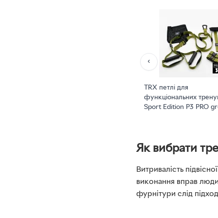
‹
TRX петлі для
функціональних трену
Sport Edition P3 PRO g
Як вибрати тре
Витривалість підвісно
виконання вправ люди
фурнітури слід підхо