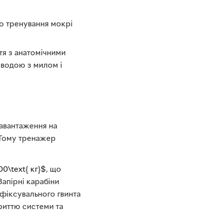
о тренування мокрі
ття з анатомічними
 водою з милом і
навантаження на
. Тому тренажер
00\text{ кг}$
, що
 Запірні карабіни
 фіксувального гвинта
риттю системи та