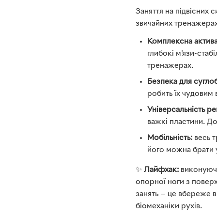
Заняття на підвісних 
звичайних тренажерах
Комплексна активац
глибокі м'язи-стабі
тренажерах.
Безпека для суглоб
робить їх чудовим
Універсальність р
важкі пластини. До
Мобільність:
весь т
його можна брати у
✨
Лайфхак:
виконуючи
опорної ноги з повер
занять — це вбереже 
біомеханіки рухів.