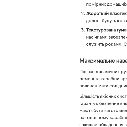
помірних домашніх 
Жорсткий пластик
долоні будуть ковз
Текстурована гума
насічками забезпеч
служить роками. С
Максимальне нава
Під час динамічних ру
ремені та карабіни зр
повинен мати солідний
Більшість якісних сис
гарантує безпечне в
мають бути виготовлен
на головному карабін
захищає обладнання ві