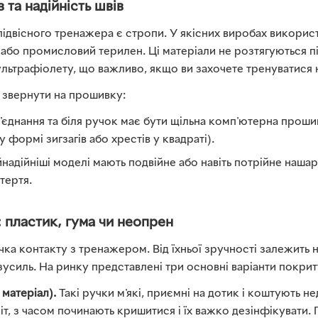
 та надійність швів
ідвісного тренажера є стропи. У якісних виробах викорис
або промисловий терилен. Ці матеріали не розтягуються п
 ультрафіолету, що важливо, якщо ви захочете тренуватися н
 звернути на прошивку:
з'єднання та біля ручок має бути щільна комп'ютерна прош
у формі зигзагів або хрестів у квадраті).
надійніші моделі мають подвійне або навіть потрійне наша
тертя.
 пластик, гума чи неопрен
чка контакту з тренажером. Від їхньої зручності залежить 
усиль. На ринку представлені три основні варіанти покрит
матеріал).
Такі ручки м'які, приємні на дотик і коштують н
т, з часом починають кришитися і їх важко дезінфікувати. 