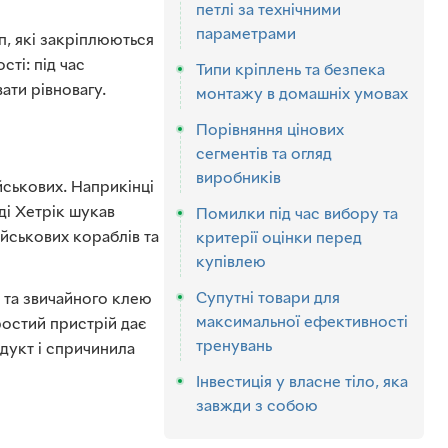
петлі за технічними
параметрами
п, які закріплюються
сті: під час
Типи кріплень та безпека
ати рівновагу.
монтажу в домашніх умовах
Порівняння цінових
сегментів та огляд
виробників
йськових. Наприкінці
ді Хетрік шукав
Помилки під час вибору та
йськових кораблів та
критерії оцінки перед
купівлею
Супутні товари для
 та звичайного клею
максимальної ефективності
ростий пристрій дає
тренувань
дукт і спричинила
Інвестиція у власне тіло, яка
завжди з собою