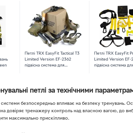
Петлі TRX EasyFit Tactical T3
Петлі TRX EasyFit P
вань
Limited Version EF-2362
Limited Version EF-
reen
підвісна система для
підвісна система дл
функціонального тренінгу
функціонального тр
(56001061)
(56001060)
нувальні петлі за технічними параметра
ї системи безпосередньо впливає на безпеку тренувань. Оск
на довіряє тренажеру контроль над власною вагою, до виб
дити максимально прискіпливо.