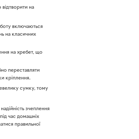
о відтворити на
роботу включаються
ань на класичних
ння на хребет, що
ібно переставляти
ки кріплення.
невелику сумку, тому
надійність зчеплення
під час домашніх
ватися правильної