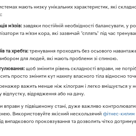
системах мають низку унікальних характеристик, які складн
:
ія м'язів:
завдяки постійній необхідності балансувати, у 
лізатори та м'язи кора, які зазвичай "сплять" під час тренув
ів та хребта:
тренування проходять без осьового навантаже
 вибором для людей, які мають проблеми зі спиною.
егулювання:
щоб змінити рівень складності вправи, не потр
сить просто змінити кут нахилу власного тіла відносно точ
ренажер важить менше ніж кілограм і легко вміщується у 
 відпустку, відрядження або на дачу.
 вправи у підвішеному стані, дуже важливо контролювати 
хнею. Використовуйте якісний нескользячий
фітнес-килим
від випадкового проковзування та дозволить чітко дотриму