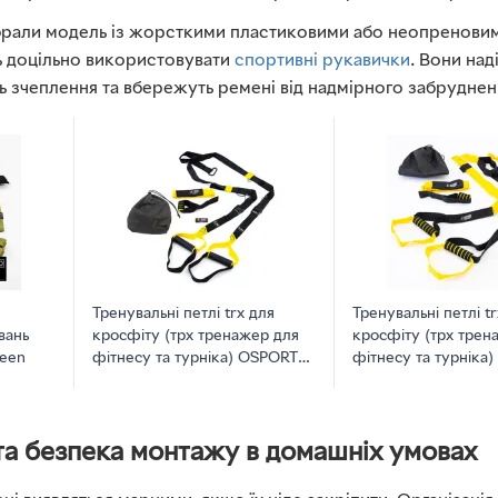
рали модель із жорсткими пластиковими або неопреновими
ь доцільно використовувати
спортивні рукавички
. Вони над
ь зчеплення та вбережуть ремені від надмірного забруднен
Тренувальні петлі trx для
Тренувальні петлі t
вань
кросфіту (трх тренажер для
кросфіту (трх трен
reen
фітнесу та турніка) OSPORT
фітнесу та турніка
Pro (FI-0037-1) Чорно-жовтий
Lite (FI-0037) Чорн
та безпека монтажу в домашніх умовах