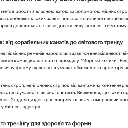
це метод роботи з власною вагою за допомогою міцних стро
вна особливість таких занять полягає в постійній нестабільно
прави доводиться не лише долати силу тяжіння, а й утримув
я: від корабельних канатів до світового тренду
я підвісних ременів народилася завдяки винахідливості ві
нський командир елітного підрозділу "Морські котики" Рен
фізичну форму підлеглих в умовах обмеженого простору ві
них строп, нейлонових стрічок від вантажних контейнерів
ототип сучасної підвісної системи. Виявилося, що такий п
ння. Згодом ця ідея трансформувалася у комерційний про
 фітнес-індустрії.
го тренінгу для здоров'я та форми