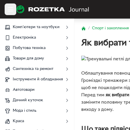
Комп'ютери та ноутбуки
/
Спорт і захоплення
Home
Електроніка
Як вибрати 
Побутова техніка
Товари для дому
Сантехніка та ремонт
Облаштування повноці
Інструменти й обладнання
Громіздкі тренажери 
щоб не пошкодити підл
Автотовари
Перед тим
як вибрат
Дачний куточок
замінити половину тр
виходу з дому.
Мода і стиль
Краса
Що таке підвіс