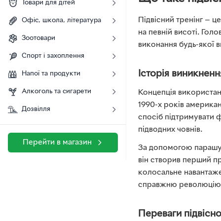
Товари для дітей
Підвісний тренінг — 
Офіс, школа, література
на певній висоті. Голо
Зоотовари
виконання будь-якої в
Спорт і захоплення
Історія виникненн
Напої та продукти
Алкоголь та сигарети
Концепція використанн
1990-х років америка
Дозвілля
спосіб підтримувати 
підводних човнів.
Перейти в магазин
За допомогою парашут
він створив перший пр
колосальне навантаже
справжню революцію у
Переваги підвісно