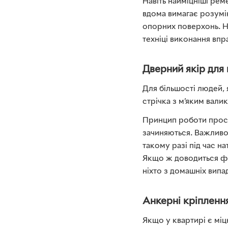
Навіть найміцніші реме
вдома вимагає розумін
опорних поверхонь. Н
техніці виконання впр
Дверний якір для
Для більшості людей, 
стрічка з м’яким вали
Принцип роботи прост
зачиняються. Важливо
такому разі під час н
Якщо ж доводиться фі
ніхто з домашніх випа
Анкерні кріплення
Якщо у квартирі є міц