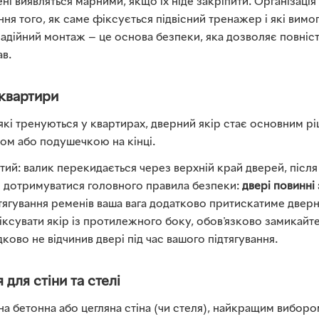
ні виявляться марними, якщо їх ніде закріпити. Організація
ня того, як саме фіксується підвісний тренажер і які вимо
адійний монтаж — це основа безпеки, яка дозволяє повніс
ав.
 квартири
які тренуються у квартирах, дверний якір стає основним р
ком або подушечкою на кінці.
ий: валик перекидається через верхній край дверей, після
 дотримуватися головного правила безпеки:
двері повинні 
атягування ременів ваша вага додатково притискатиме двер
ксувати якір із протилежного боку, обов'язково замикайт
дково не відчинив двері під час вашого підтягування.
 для стіни та стелі
на бетонна або цегляна стіна (чи стеля), найкращим виборо