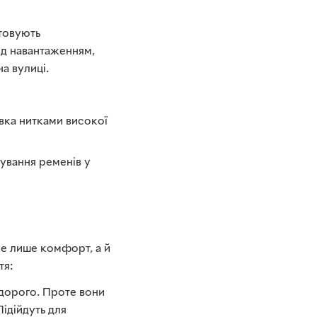
товують
ід навантаженням,
а вулиці.
ивка нитками високої
рування ременів у
не лише комфорт, а й
тя:
едорого. Проте вони
Підійдуть для