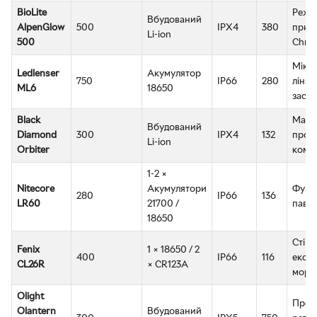
BioLite
Режи
Вбудований
AlpenGlow
500
IPX4
380
прир
Li-ion
500
Chro
Мікр
Ledlenser
Акумулятор
750
IP66
280
лінза
ML6
18650
заслі
Black
Макс
Вбудований
Diamond
300
IPX4
132
прост
Li-ion
Orbiter
компа
1-2 ×
Nitecore
Акумулятори
Функ
280
IP66
136
LR60
21700 /
паве
18650
Стійк
Fenix
1 × 18650 / 2
400
IP66
116
екст
CL26R
× CR123A
мороз
Olight
Прем
Olantern
Вбудований