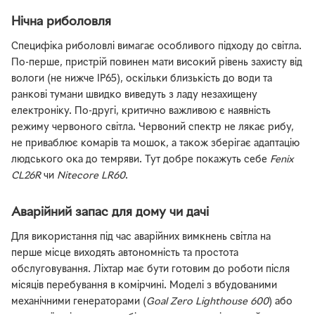
Нічна риболовля
Специфіка риболовлі вимагає особливого підходу до світла.
По-перше, пристрій повинен мати високий рівень захисту від
вологи (не нижче IP65), оскільки близькість до води та
ранкові тумани швидко виведуть з ладу незахищену
електроніку. По-другі, критично важливою є наявність
режиму червоного світла. Червоний спектр не лякає рибу,
не приваблює комарів та мошок, а також зберігає адаптацію
людського ока до темряви. Тут добре покажуть себе
Fenix
CL26R
чи
Nitecore LR60
.
Аварійний запас для дому чи дачі
Для використання під час аварійних вимкнень світла на
перше місце виходять автономність та простота
обслуговування. Ліхтар має бути готовим до роботи після
місяців перебування в комірчині. Моделі з вбудованими
механічними генераторами (
Goal Zero Lighthouse 600
) або