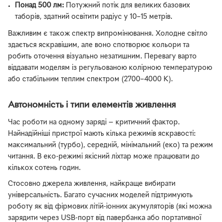
Понад 500 лм:
Потужний потік для великих базових
таборів, здатний освітити радіус у 10–15 метрів.
Важливим є також спектр випромінювання. Холодне світло
здається яскравішим, але воно спотворює кольори та
робить оточення візуально незатишним. Перевагу варто
віддавати моделям із регульованою колірною температурою
або стабільним теплим спектром (2700–4000 К).
Автономність і типи елементів живлення
Час роботи на одному заряді — критичний фактор.
Найнадійніші пристрої мають кілька режимів яскравості:
максимальний (турбо), середній, мінімальний (еко) та режим
читання. В еко-режимі якісний ліхтар може працювати до
кількох сотень годин.
Стосовно джерела живлення, найкраще вибирати
універсальність. Багато сучасних моделей підтримують
роботу як від фірмових літій-іонних акумуляторів (які можна
зарядити через USB-порт від павербанка або портативної