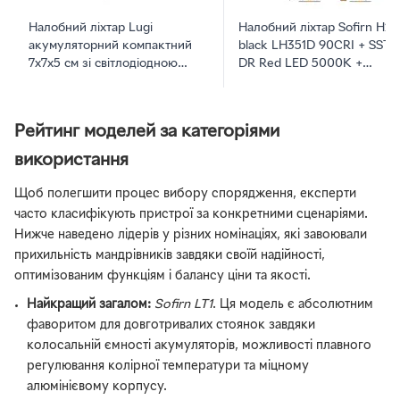
Налобний ліхтар Lugi
Налобний ліхтар Sofirn H2
акумуляторний компактний
black LH351D 90CRI + SST 
7х7х5 см зі світлодіодною
DR Red LED 5000K +
матрицею SB LED 45 Вт та
акумулятор 3000mAh
ємним акумулятором 1800
мАг на 3 режими з USB
Рейтинг моделей за категоріями
зарядкою для риболовлі та
кемпінгу
використання
Щоб полегшити процес вибору спорядження, експерти
часто класифікують пристрої за конкретними сценаріями.
Нижче наведено лідерів у різних номінаціях, які завоювали
прихильність мандрівників завдяки своїй надійності,
оптимізованим функціям і балансу ціни та якості.
Найкращий загалом:
Sofirn LT1
. Ця модель є абсолютним
фаворитом для довготривалих стоянок завдяки
колосальній ємності акумуляторів, можливості плавного
регулювання колірної температури та міцному
алюмінієвому корпусу.