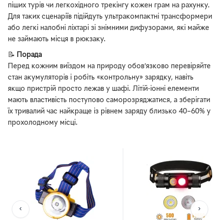
піших турів чи легкохідного трекінгу кожен грам на рахунку.
Для таких сценаріїв підійдуть ультракомпактні трансформери
або легкі налобні ліхтарі зі знімними дифузорами, які майже
не займають місця в рюкзаку.
📝
Порада
Перед кожним виїздом на природу обов’язково перевіряйте
стан акумуляторів і робіть «контрольну» зарядку, навіть
якщо пристрій просто лежав у шафі. Літій-іонні елементи
мають властивість поступово саморозряджатися, а зберігати
їх тривалий час найкраще із рівнем заряду близько 40–60% у
прохолодному місці.
‹
›