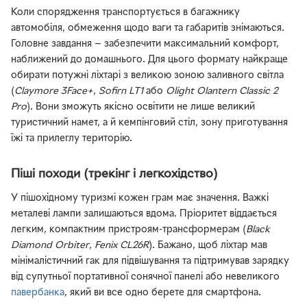
Коли спорядження транспортується в багажнику
автомобіля, обмеження щодо ваги та габаритів знімаються.
Головне завдання — забезпечити максимальний комфорт,
наближений до домашнього. Для цього формату найкраще
обирати потужні ліхтарі з великою зоною заливного світла
(
Claymore 3Face+
,
Sofirn LT1
або
Olight Olantern Classic 2
Pro
). Вони зможуть якісно освітити не лише великий
туристичний намет, а й кемпінговий стіл, зону приготування
їжі та прилеглу територію.
Піші походи (трекінг і легкохідство)
У пішохідному туризмі кожен грам має значення. Важкі
металеві лампи залишаються вдома. Пріоритет віддається
легким, компактним пристроям-трансформерам (
Black
Diamond Orbiter
,
Fenix CL26R
). Бажано, щоб ліхтар мав
мінімалістичний гак для підвішування та підтримував зарядку
від супутньої портативної сонячної панелі або невеликого
павербанка
, який ви все одно берете для смартфона.