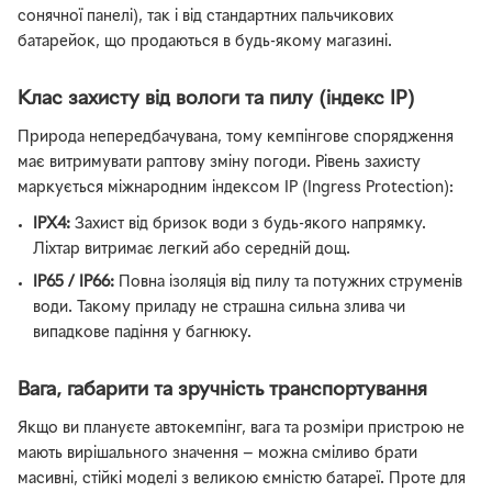
сонячної панелі), так і від стандартних пальчикових
батарейок, що продаються в будь-якому магазині.
Клас захисту від вологи та пилу (індекс IP)
Природа непередбачувана, тому кемпінгове спорядження
має витримувати раптову зміну погоди. Рівень захисту
маркується міжнародним індексом IP (Ingress Protection):
IPX4:
Захист від бризок води з будь-якого напрямку.
Ліхтар витримає легкий або середній дощ.
IP65 / IP66:
Повна ізоляція від пилу та потужних струменів
води. Такому приладу не страшна сильна злива чи
випадкове падіння у багнюку.
Вага, габарити та зручність транспортування
Якщо ви плануєте автокемпінг, вага та розміри пристрою не
мають вирішального значення — можна сміливо брати
масивні, стійкі моделі з великою ємністю батареї. Проте для