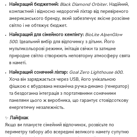
Найкращий бюджетний:
Black Diamond Orbiter
. Надійний,
компактний і відносно недорогий ліхтар від перевіреного
американського бренду, який забезпечує якісне розсіяне
світло і не обтяжує бюджет.
Найкращий для сімейного кемпінгу:
BioLite AlpenGlow
500
. Ідеальний вибір для відпочинку з дітьми. Його
мультикольорові режими, імітація свічки та затишне
природне світло створюють неповторну атмосферу свята
в наметі.
Найкращий сонячний ліхтар:
Goal Zero Lighthouse 600
.
Хоча він заряджається через USB, його унікальною
фішкою є вбудована механічна ручка-динамо (генератор)
та бездоганна інтеграція з портативними сонячними
панелями цього ж виробника, що гарантує стовідсоткову
енергетичну незалежність.
✨
Лайфхак
Якщо ви плануєте сімейний відпочинок, розвісьте по
периметру табору або всередині великого намету супутню