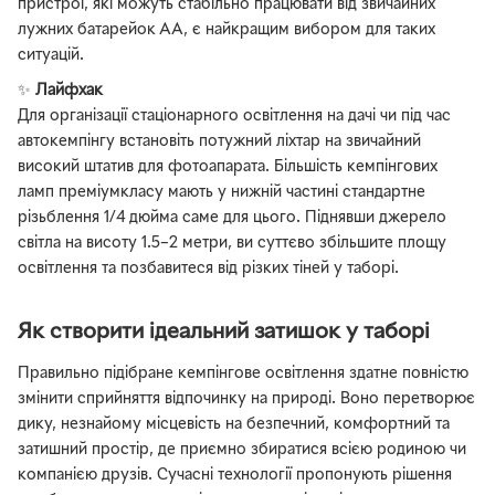
пристрої, які можуть стабільно працювати від звичайних
лужних батарейок АА, є найкращим вибором для таких
ситуацій.
✨
Лайфхак
Для організації стаціонарного освітлення на дачі чи під час
автокемпінгу встановіть потужний ліхтар на звичайний
високий штатив для фотоапарата. Більшість кемпінгових
ламп преміумкласу мають у нижній частині стандартне
різьблення 1/4 дюйма саме для цього. Піднявши джерело
світла на висоту 1.5–2 метри, ви суттєво збільшите площу
освітлення та позбавитеся від різких тіней у таборі.
Як створити ідеальний затишок у таборі
Правильно підібране кемпінгове освітлення здатне повністю
змінити сприйняття відпочинку на природі. Воно перетворює
дику, незнайому місцевість на безпечний, комфортний та
затишний простір, де приємно збиратися всією родиною чи
компанією друзів. Сучасні технології пропонують рішення