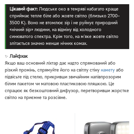
Цікавий факт:
Людське око в темряві набагато краще
сприймає тепле біле або жовте світло (близько 2700–
3500 К). Воно не втомлює зір і не руйнує природний
«нічний зір» людини, на відміну від холодного
синюватого спектра. Крім того, на м'яке жовте світло
злітається значно менше нічних комах.
✨
Лайфхак
Якщо ваш основний ліхтар дає надто спрямований або
різкий промінь, спрямуйте його на світлу стіну
намету
або
підвісьте під стелю, прикривши звичайним напівпрозорим
білим пакетом чи матовою пластиковою пляшкою. Це
спрацює як безкоштовний дифузор, перетворивши жорстке
світло на приємне та розсіяне.