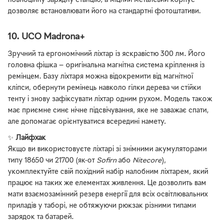
повноцінну зарядну станцію, а міцний металевий корпус
дозволяє встановлювати його на стандартні фотоштативи.
10. UCO Madrona+
Зручний та ергономічний ліхтар із яскравістю 300 лм. Його
головна фішка — оригінальна магнітна система кріплення із
ремінцем. Базу ліхтаря можна відокремити від магнітної
кліпси, обернути ремінець навколо гілки дерева чи стійки
тенту і знову зафіксувати ліхтар одним рухом. Модель також
має приємне синє нічне підсвічування, яке не заважає спати,
але допомагає орієнтуватися всередині намету.
✨
Лайфхак
Якщо ви використовуєте ліхтарі зі знімними акумуляторами
типу 18650 чи 21700 (як-от
Sofirn
або
Nitecore
),
укомплектуйте свій похідний набір налобним ліхтарем, який
працює на таких же елементах живлення. Це дозволить вам
мати взаємозамінний резерв енергії для всіх освітлювальних
приладів у таборі, не обтяжуючи рюкзак різними типами
зарядок та батарей.