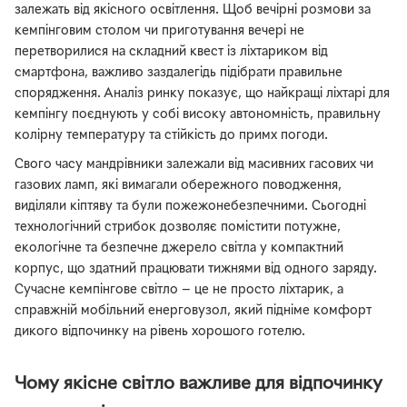
залежать від якісного освітлення. Щоб вечірні розмови за
кемпінговим столом чи приготування вечері не
перетворилися на складний квест із ліхтариком від
смартфона, важливо заздалегідь підібрати правильне
спорядження. Аналіз ринку показує, що найкращі ліхтарі для
кемпінгу поєднують у собі високу автономність, правильну
колірну температуру та стійкість до примх погоди.
Свого часу мандрівники залежали від масивних гасових чи
газових ламп, які вимагали обережного поводження,
виділяли кіптяву та були пожежонебезпечними. Сьогодні
технологічний стрибок дозволяє помістити потужне,
екологічне та безпечне джерело світла у компактний
корпус, що здатний працювати тижнями від одного заряду.
Сучасне кемпінгове світло — це не просто ліхтарик, а
справжній мобільний енерговузол, який підніме комфорт
дикого відпочинку на рівень хорошого готелю.
Чому якісне світло важливе для відпочинку