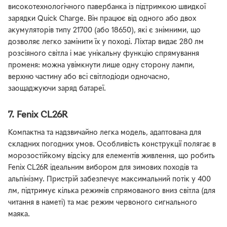
високотехнологічного павербанка із підтримкою швидкої
зарядки Quick Charge. Він працює від одного або двох
акумуляторів типу 21700 (або 18650), які є знімними, що
дозволяє легко замінити їх у поході. Ліхтар видає 280 лм
розсіяного світла і має унікальну функцію спрямування
променя: можна увімкнути лише одну сторону лампи,
верхню частину або всі світлодіоди одночасно,
заощаджуючи заряд батареї.
7. Fenix CL26R
Компактна та надзвичайно легка модель, адаптована для
складних погодних умов. Особливість конструкції полягає в
морозостійкому відсіку для елементів живлення, що робить
Fenix CL26R ідеальним вибором для зимових походів та
альпінізму. Пристрій забезпечує максимальний потік у 400
лм, підтримує кілька режимів спрямованого вниз світла (для
читання в наметі) та має режим червоного сигнального
маяка.