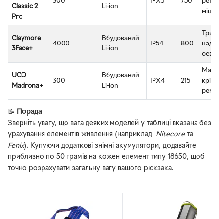
300
IPX5
750
ретро
Classic 2
Li-ion
міцні
Pro
Трибі
Claymore
Вбудований
4000
IP54
800
надп
3Face+
Li-ion
освіт
Магні
UCO
Вбудований
300
IPX4
215
кріпл
Madrona+
Li-ion
ремі
📝
Порада
Зверніть увагу, що вага деяких моделей у таблиці вказана без
урахування елементів живлення (наприклад,
Nitecore
та
Fenix
). Купуючи додаткові знімні акумулятори, додавайте
приблизно по 50 грамів на кожен елемент типу 18650, щоб
точно розрахувати загальну вагу вашого рюкзака.