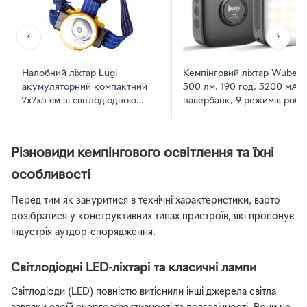
‹
›
Налобний ліхтар Lugi
Кемпінговий ліхтар Wuben 
акумуляторний компактний
500 лм, 190 год, 5200 мА·г
7х7х5 см зі світлодіодною
павербанк, 9 режимів робо
матрицею SB LED 45 Вт та
магніт, кільце,
ємним акумулятором 1800
водонепроникний,
мАг на 3 режими з USB
ударостійкий, IP64, power
Різновиди кемпінгового освітлення та їхні
зарядкою для риболовлі та
bank Чорний (697119651090
кемпінгу
особливості
Перед тим як зануритися в технічні характеристики, варто
розібратися у конструктивних типах пристроїв, які пропонує
індустрія аутдор-спорядження.
Світлодіодні LED-ліхтарі та класичні лампи
Світлодіоди (LED) повністю витіснили інші джерела світла