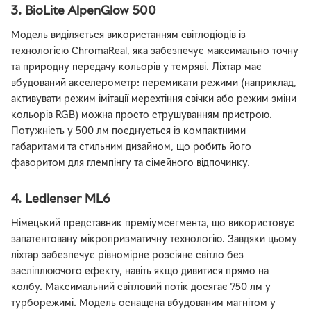
3. BioLite AlpenGlow 500
Модель виділяється використанням світлодіодів із
технологією ChromaReal, яка забезпечує максимально точну
та природну передачу кольорів у темряві. Ліхтар має
вбудований акселерометр: перемикати режими (наприклад,
активувати режим імітації мерехтіння свічки або режим зміни
кольорів RGB) можна просто струшуванням пристрою.
Потужність у 500 лм поєднується із компактними
габаритами та стильним дизайном, що робить його
фаворитом для глемпінгу та сімейного відпочинку.
4. Ledlenser ML6
Німецький представник преміумсегмента, що використовує
запатентовану мікропризматичну технологію. Завдяки цьому
ліхтар забезпечує рівномірне розсіяне світло без
засліплюючого ефекту, навіть якщо дивитися прямо на
колбу. Максимальний світловий потік досягає 750 лм у
турборежимі. Модель оснащена вбудованим магнітом у