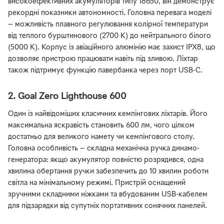
високоефективних акумуляторів типу 18650, він демонструє
рекордні показники автономності. Головна перевага моделі
— можливість плавного регулювання колірної температури
від теплого бурштинового (2700 К) до нейтрального білого
(5000 К). Корпус із авіаційного алюмінію має захист IPX8, що
дозволяє пристрою працювати навіть під зливою. Ліхтар
також підтримує функцію павербанка через порт USB-C.
2. Goal Zero Lighthouse 600
Один із найвідоміших класичних кемпінгових ліхтарів. Його
максимальна яскравість становить 600 лм, чого цілком
достатньо для великого намету чи кемпінгового столу.
Головна особливість — складна механічна ручка динамо-
генератора: якщо акумулятор повністю розрядився, одна
хвилина обертання ручки забезпечить до 10 хвилин роботи
світла на мінімальному режимі. Пристрій оснащений
зручними складними ніжками та вбудованим USB-кабелем
для підзарядки від супутніх портативних сонячних панелей.