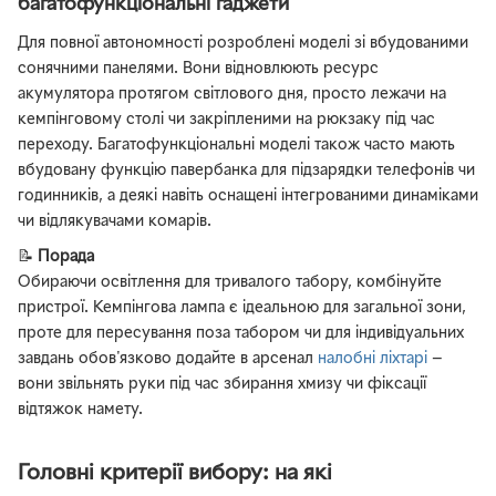
багатофункціональні гаджети
Для повної автономності розроблені моделі зі вбудованими
сонячними панелями. Вони відновлюють ресурс
акумулятора протягом світлового дня, просто лежачи на
кемпінговому столі чи закріпленими на рюкзаку під час
переходу. Багатофункціональні моделі також часто мають
вбудовану функцію павербанка для підзарядки телефонів чи
годинників, а деякі навіть оснащені інтегрованими динаміками
чи відлякувачами комарів.
📝
Порада
Обираючи освітлення для тривалого табору, комбінуйте
пристрої. Кемпінгова лампа є ідеальною для загальної зони,
проте для пересування поза табором чи для індивідуальних
завдань обов'язково додайте в арсенал
налобні ліхтарі
—
вони звільнять руки під час збирання хмизу чи фіксації
відтяжок намету.
Головні критерії вибору: на які