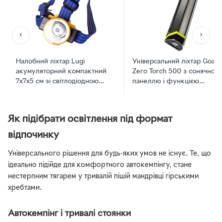
‹
›
Налобний ліхтар Lugi
Універсальний ліхтар Goal
акумуляторний компактний
Zero Torch 500 з сонячною
7х7х5 см зі світлодіодною
панеллю і функцією
матрицею SB LED 45 Вт та
повербанка
ємним акумулятором 1800
мАг на 3 режими з USB
Як підібрати освітлення під формат
зарядкою для риболовлі та
кемпінгу
відпочинку
Універсального рішення для будь-яких умов не існує. Те, що
ідеально підійде для комфортного автокемпінгу, стане
нестерпним тягарем у тривалій пішій мандрівці гірськими
хребтами.
Автокемпінг і тривалі стоянки