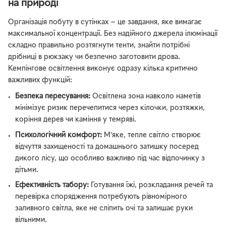
на природі
Організація побуту в сутінках — це завдання, яке вимагає
максимальної концентрації. Без надійного джерела ілюмінації
складно правильно розтягнути тенти, знайти потрібні
дрібниці в рюкзаку чи безпечно заготовити дрова.
Кемпінгове освітлення виконує одразу кілька критично
важливих функцій:
Безпека пересування:
Освітлена зона навколо наметів
мінімізує ризик перечепитися через кілочки, розтяжки,
коріння дерев чи каміння у темряві.
Психологічний комфорт:
М’яке, тепле світло створює
відчуття захищеності та домашнього затишку посеред
дикого лісу, що особливо важливо під час відпочинку з
дітьми.
Ефективність табору:
Готування їжі, розкладання речей та
перевірка спорядження потребують рівномірного
заливного світла, яке не сліпить очі та залишає руки
вільними.