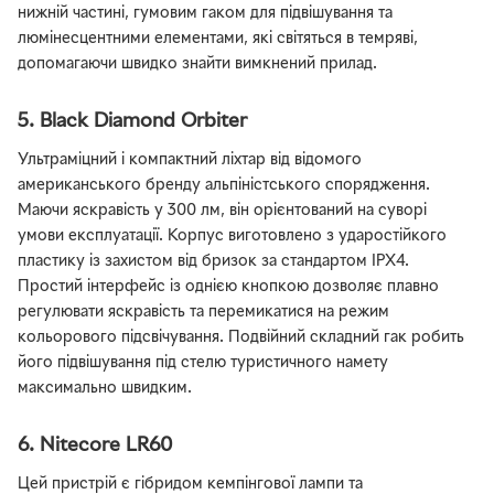
нижній частині, гумовим гаком для підвішування та
люмінесцентними елементами, які світяться в темряві,
допомагаючи швидко знайти вимкнений прилад.
5. Black Diamond Orbiter
Ультраміцний і компактний ліхтар від відомого
американського бренду альпіністського спорядження.
Маючи яскравість у 300 лм, він орієнтований на суворі
умови експлуатації. Корпус виготовлено з ударостійкого
пластику із захистом від бризок за стандартом IPX4.
Простий інтерфейс із однією кнопкою дозволяє плавно
регулювати яскравість та перемикатися на режим
кольорового підсвічування. Подвійний складний гак робить
його підвішування під стелю туристичного намету
максимально швидким.
6. Nitecore LR60
Цей пристрій є гібридом кемпінгової лампи та