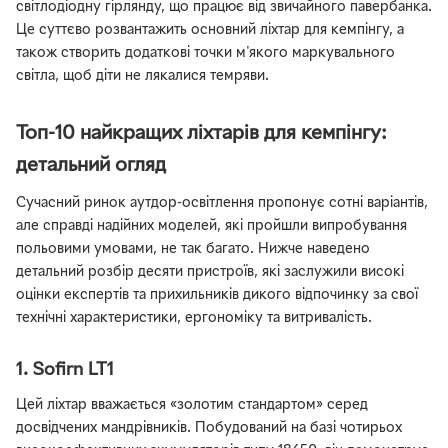
світлодіодну гірлянду, що працює від звичайного павербанка.
Це суттєво розвантажить основний ліхтар для кемпінгу, а
також створить додаткові точки м'якого маркувального
світла, щоб діти не лякалися темряви.
Топ-10 найкращих ліхтарів для кемпінгу:
детальний огляд
Сучасний ринок аутдор-освітлення пропонує сотні варіантів,
але справді надійних моделей, які пройшли випробування
польовими умовами, не так багато. Нижче наведено
детальний розбір десяти пристроїв, які заслужили високі
оцінки експертів та прихильників дикого відпочинку за свої
технічні характеристики, ергономіку та витривалість.
1. Sofirn LT1
Цей ліхтар вважається «золотим стандартом» серед
досвідчених мандрівників. Побудований на базі чотирьох