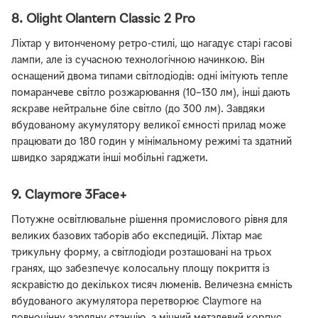
8. Olight Olantern Classic 2 Pro
Ліхтар у витонченому ретро-стилі, що нагадує старі гасові
лампи, але із сучасною технологічною начинкою. Він
оснащений двома типами світлодіодів: одні імітують тепле
помаранчеве світло розжарювання (10–130 лм), інші дають
яскраве нейтральне біле світло (до 300 лм). Завдяки
вбудованому акумулятору великої ємності прилад може
працювати до 180 годин у мінімальному режимі та здатний
швидко заряджати інші мобільні гаджети.
9. Claymore 3Face+
Потужне освітлювальне рішення промислового рівня для
великих базових таборів або експедицій. Ліхтар має
трикульну форму, а світлодіоди розташовані на трьох
гранях, що забезпечує колосальну площу покриття із
яскравістю до декількох тисяч люменів. Величезна ємність
вбудованого акумулятора перетворює Claymore на