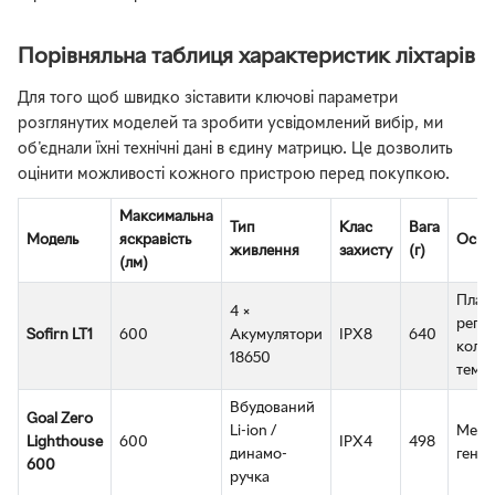
Порівняльна таблиця характеристик ліхтарів
Для того щоб швидко зіставити ключові параметри
розглянутих моделей та зробити усвідомлений вибір, ми
об'єднали їхні технічні дані в єдину матрицю. Це дозволить
оцінити можливості кожного пристрою перед покупкою.
Максимальна
Тип
Клас
Вага
Модель
яскравість
Осно
живлення
захисту
(г)
(лм)
Плав
4 ×
регу
Sofirn LT1
600
Акумулятори
IPX8
640
колір
18650
темп
Вбудований
Goal Zero
Li-ion /
Меха
Lighthouse
600
IPX4
498
динамо-
генер
600
ручка