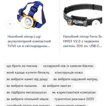
‹
›
Налобний ліхтар Lugi
Налобний ліхтар Fenix Scou
акумуляторний компактний
HM23 V2.0 з червоним
7х7х5 см зі світлодіодною
світлом, 200 лм, USB-C
матрицею SB LED 45 Вт та
зарядка, IP68, 90 годин
ємним акумулятором 1800
роботи, лімітована серія
мАг на 3 режими з USB
(Scout)
зарядкою для риболовлі та
що брати на пикник
складаний ніж із замком бэклок
кемпінгу
який краще купити бінокль
конструкція ножа
як вибрати намет від дощу
як вибрати надувний матрац
як вибрати пальник
як вибрати мангал
як підібрати металошукач
як користуватися компасом
як вибрати спальний мішок
туристичні рюкзаки 2025
налобний ліхтар для походу
одношарові намети