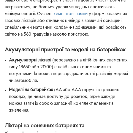
завдяки своїй енергоефективності та довговічності. Вони не
нагріваються, не бояться ударів чи падінь і споживають
мінімум енергії. Сучасні
кемпінгові лампи
у формі класичних
гасових ліхтарів або стильних циліндрів зазвичай оснащені
спеціальними матовими колбами-відбивачами, які розсіюють
світло на 360 градусів навколо пристрою.
Акумуляторні пристрої та моделі на батарейках
Акумуляторні ліхтарі
(переважно на літій-іонних елементах
типу 18650 або 21700) є найбільш економічними та
потужними. Їх можна перезаряджати сотні разів від мережі
чи автомобіля.
Моделі на батарейках
(AA або AAA) зручні в тривалих
походах, де немає доступу до розеток, адже завжди
можна взяти із собою запасний комплект елементів
живлення.
Ліхтарі на сонячних батареях та