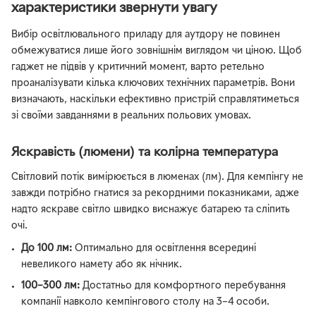
характеристики звернути увагу
Вибір освітлювального приладу для аутдору не повинен
обмежуватися лише його зовнішнім виглядом чи ціною. Щоб
гаджет не підвів у критичний момент, варто ретельно
проаналізувати кілька ключових технічних параметрів. Вони
визначають, наскільки ефективно пристрій справлятиметься
зі своїми завданнями в реальних польових умовах.
Яскравість (люмени) та колірна температура
Світловий потік вимірюється в люменах (лм). Для кемпінгу не
завжди потрібно гнатися за рекордними показниками, адже
надто яскраве світло швидко виснажує батарею та сліпить
очі.
До 100 лм:
Оптимально для освітлення всередині
невеликого намету або як нічник.
100–300 лм:
Достатньо для комфортного перебування
компанії навколо кемпінгового столу на 3–4 особи.