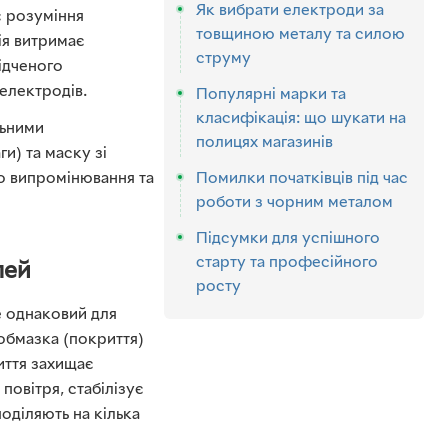
Як вибрати електроди за
є розуміння
товщиною металу та силою
ія витримає
струму
ідченого
 електродів.
Популярні марки та
класифікація: що шукати на
льними
полицях магазинів
ги) та маску зі
го випромінювання та
Помилки початківців під час
роботи з чорним металом
Підсумки для успішного
старту та професійного
лей
росту
е однаковий для
обмазка (покриття)
риття захищає
повітря, стабілізує
оділяють на кілька