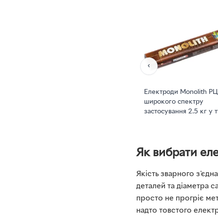
‹
Електроди Monolith РЦ
широкого спектру
застосування 2.5 кг у т
(AVT179288)
Як вибрати ел
Якість зварного з'єдн
деталей та діаметра с
просто не прогріє ме
надто товстого електр