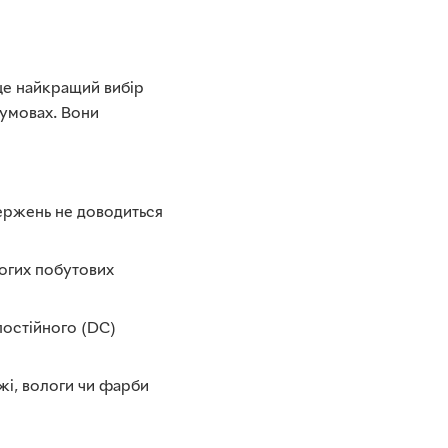
це найкращий вибір
 умовах. Вони
тержень не доводиться
рогих побутових
постійного (DC)
жі, вологи чи фарби