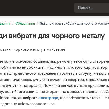
днання
/
Обладнання
/
Які електроди вибрати для чорного металу
ди вибрати для чорного металу
еталу є основою будівництва, ремонту техніки та створен
обуті чи на виробництві. Надійність готового каркаса, ворі
ть від правильного поєднання параметрів струму, металу т
йстрів-початківців, купуючи сучасний інвертор, стикаються
влі супутніх матеріалів. Помилка під час купівлі призводит
у, постійного залипання стержня та крихкості з'єднання. 
ібратися,
як вибрати
електроди
, що забезпечать стабільне 
ездоганну якість зварного шва.