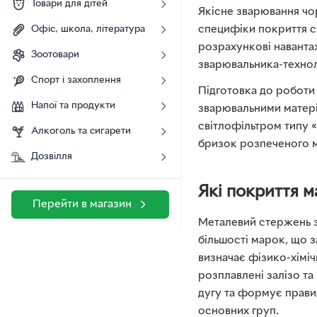
Товари для дітей
Якісне зварювання чор
специфіки покриття с
Офіс, школа, література
розрахункові наванта
Зоотовари
зварювальника-техноло
Спорт і захоплення
Підготовка до роботи 
Напої та продукти
зварювальними матер
світлофільтром типу «
Алкоголь та сигарети
бризок розпеченого м
Дозвілля
Які покриття м
Перейти в магазин
Металевий стержень з
більшості марок, що 
визначає фізико-хіміч
розплавлені залізо та
дугу та формує правил
основних груп.