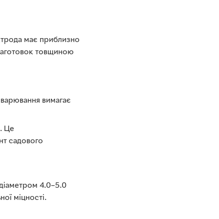
ектрода має приблизно
 заготовок товщиною
Зварювання вимагає
. Це
нт садового
діаметром 4.0–5.0
ної міцності.