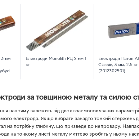
 3 мм
Електроди Monolith РЦ 2 мм 1
Електроди Патон А
кг
Classic, 3 мм, 2,5 кг
убусі
(2012302501)
ектроди за товщиною металу та силою с
ання напряму залежить від двох взаємопов'язаних параметр
амого електрода. Якщо вибрати занадто тонкий стержень для
тал на потрібну глибину, що призведе до непровару. Навпа
ода на тонкому листі металу миттєво зробить у ньому наск