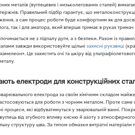
них металів (вуглецевих і низьколегованих сталей) вимага
тержнів. Правильний підбір гарантує, що металоконструкц
ження, а сам процес роботи буде комфортним як для досв
га, так і для аматора, який вперше тримає в руках тримач
починається не з підпалу дуги, а з безпеки. Разом із прави
іалами завжди використовуйте щільні
захисні рукавиці
(кра
хамелеон». Це захистить очі та шкіру від ультрафіолетово
еталу.
ають електроди для конструкційних ста
варювального електрода за своїм хімічним складом майж
застосовуються для роботи з чорним металом. Проте саме 
ні процеси, які відбуватимуться у зварювальній ванні. Пок
 вуглець від згубного впливу кисню й азоту з атмосферного 
ьну структуру шва. За типом обмазки витратні матеріали п