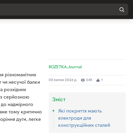
ROZETKA.Journal
ня різноманітних
03 липня 2026 р.
245
1
т чи несучої балки
а розхідних
 із серйозною
Зміст
ь до надмірного
Які покриття мають
Саме тому критично
електроди для
горіння дуги, легке
конструкційних сталей