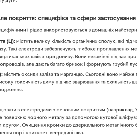
лу дуги.
ле покриття: специфіка та сфери застосування
пецифічними і рідко використовуються в домашніх майстерн
я (Ц):
містить велику кількість органічних сполук, які під 
азу. Такі електроди забезпечують глибоке проплавлення ме
ертикальних швів згори донизу. Вони незамінні під час пр
бопроводів, але дають багато бризок і формують грубий лу
:
містить оксиди заліза та марганцю. Сьогодні воно майже 
соку токсичність диму під час зварювання та схильність ш
олодження.
цювати з електродами з основним покриттям (наприклад, 
те поверхню чорного металу за допомогою кутової шліфув
им кругом. Очищення кромки до дзеркального металічного 
ення пор і крихкості всередині шва.