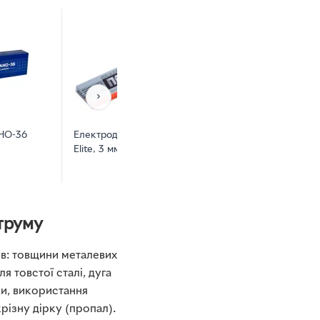
›
НО-36
Електроди Патон АНО-36
Електроди Tekhm
Elite, 3 мм, 5 кг (2011305001)
мм. Х 2,5 кг. (76
труму
ів: товщини металевих
 товстої сталі, дуга
ки, використання
різну дірку (пропал).