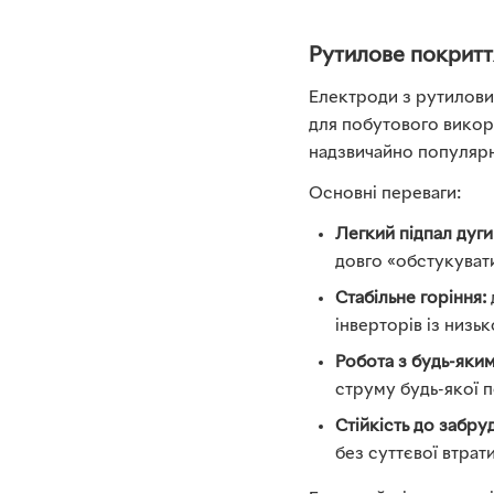
Рутилове покритт
Електроди з рутилови
для побутового викор
надзвичайно популярні
Основні переваги:
Легкий підпал дуги
довго «обстукувати
Стабільне горіння:
інверторів із низь
Робота з будь-яки
струму будь-якої п
Стійкість до забру
без суттєвої втрати