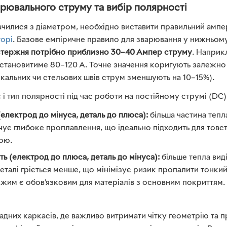
рювального струму та вибір полярності
начилися з діаметром, необхідно виставити правильний амп
орі
. Базове емпіричне правило для зварювання у нижньом
 стержня потрібно приблизно 30–40 Ампер струму
. Наприкл
 становитиме 80–120 А. Точне значення коригують залежно
кальних чи стельових швів струм зменшують на 10–15%).
і тип полярності під час роботи на постійному струмі (DC)
електрод до мінуса, деталь до плюса):
більша частина тепла
чує глибоке проплавлення, що ідеально підходить для товст
ою.
ь (електрод до плюса, деталь до мінуса):
більше тепла вид
еталі гріється менше, що мінімізує ризик пропалити тонки
ежим є обов’язковим для матеріалів з основним покриттям.
адних каркасів, де важливо витримати чітку геометрію та п