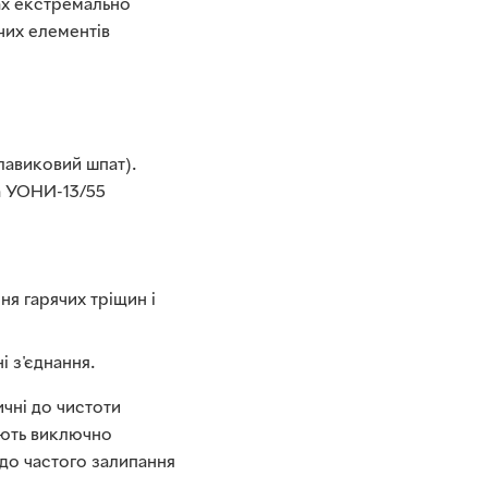
ах екстремально
чих елементів
лавиковий шпат).
а УОНИ-13/55
ня гарячих тріщин і
 з'єднання.
чні до чистоти
ують виключно
 до частого залипання