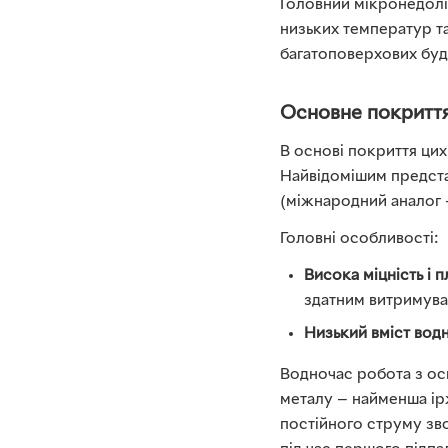
Головний мікронедолі
низьких температур т
багатоповерхових буді
Основне покритт
В основі покриття цих
Найвідомішим предста
(міжнародний аналог 
Головні особливості:
Висока міцність і п
здатним витримува
Низький вміст вод
Водночас робота з осн
металу — найменша ір
постійного струму зво