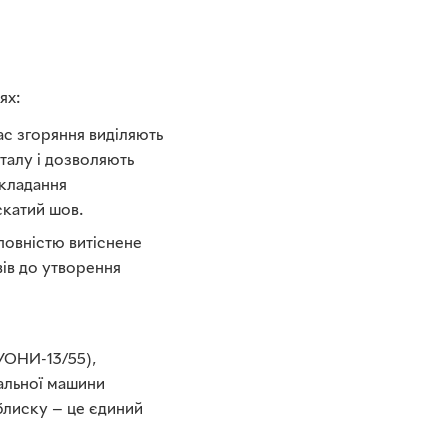
ях:
час згоряння виділяють
талу і дозволяють
окладання
скатий шов.
повністю витіснене
вів до утворення
УОНИ-13/55),
альної машини
блиску — це єдиний