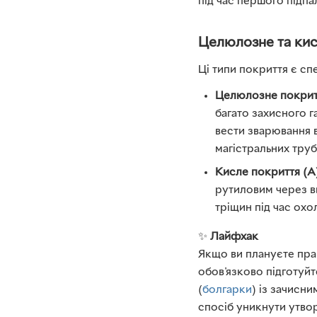
під час першого підпа
Целюлозне та кис
Ці типи покриття є с
Целюлозне покритт
багато захисного г
вести зварювання в
магістральних тру
Кисле покриття (А)
рутиловим через ви
тріщин під час ох
✨
Лайфхак
Якщо ви плануєте пра
обов'язково підготуй
(
болгарки
) із зачисн
спосіб уникнути утвор