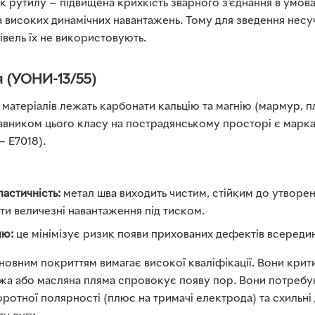
к рутилу — підвищена крихкість зварного з'єднання в умов
а високих динамічних навантажень. Тому для зведення несу
вель їх не використовують.
я (УОНИ-13/55)
 матеріалів лежать карбонати кальцію та магнію (мармур, п
вником цього класу на пострадянському просторі є марк
— E7018).
ластичність:
метал шва виходить чистим, стійким до утворен
ти величезні навантаження під тиском.
ню:
це мінімізує ризик появи прихованих дефектів всередині
овним покриттям вимагає високої кваліфікації. Вони крити
жа або масляна пляма спровокує появу пор. Вони потреб
ротної полярності (плюс на тримачі електрода) та схильні