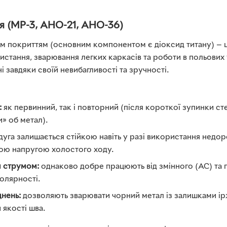
я (МР-3, АНО-21, АНО-36)
м покриттям (основним компонентом є діоксид титану) — 
истання, зварювання легких каркасів та роботи в польових
 завдяки своїй невибагливості та зручності.
:
як первинний, так і повторний (після короткої зупинки с
» об метал).
дуга залишається стійкою навіть у разі використання недо
кою напругою холостого ходу.
м струмом:
однаково добре працюють від змінного (AC) та 
олярності.
днень:
дозволяють зварювати чорний метал із залишками ір
 якості шва.