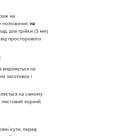
ераж на
у положенні:
на
ад, для трійки (3 мм)
 від просторового
:
 виділяється на
их заготовок і
іляється на самому
й листовий чорний
рямі кути, перед