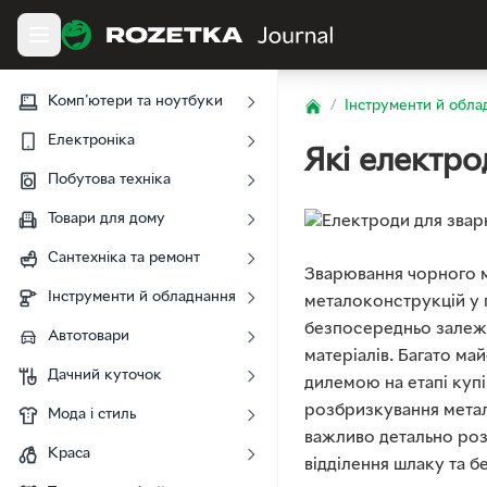
Комп'ютери та ноутбуки
/
Інструменти й обла
Home
Електроніка
Які електро
Побутова техніка
Товари для дому
Сантехніка та ремонт
Зварювання чорного м
Інструменти й обладнання
металоконструкцій у п
безпосередньо залежи
Автотовари
матеріалів. Багато ма
Дачний куточок
дилемою на етапі купі
розбризкування метал
Мода і стиль
важливо детально роз
Краса
відділення шлаку та б