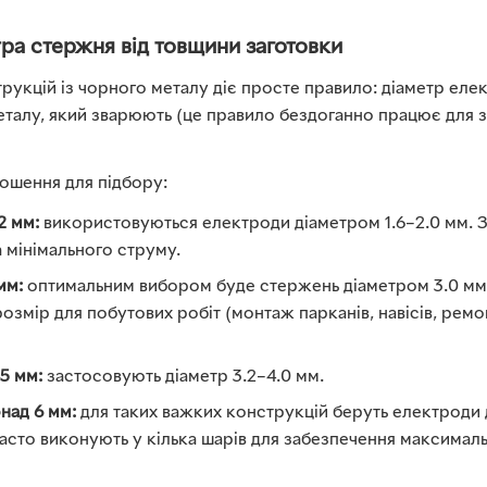
ра стержня від товщини заготовки
рукцій із чорного металу діє просте правило: діаметр ел
металу, який зварюють (це правило бездоганно працює для
ношення для підбору:
2 мм:
використовуються електроди діаметром 1.6–2.0 мм. 
а мінімального струму.
мм:
оптимальним вибором буде стержень діаметром 3.0 мм
змір для побутових робіт (монтаж парканів, навісів, ремо
5 мм:
застосовують діаметр 3.2–4.0 мм.
над 6 мм:
для таких важких конструкцій беруть електроди 
асто виконують у кілька шарів для забезпечення максималь