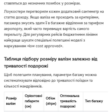
ставляться до незначних похибок у розмірах.
Лоукостери перетворили кожен додатковий сантиметр на
статтю доходу. Якщо валіза не проходить за критеріями,
пасажира змусять здати її в багажне відділення за тарифом
аеропорту, який часто перевищує вартість самого
перельоту. Для регулярних рейсів бюджетними лініями
найкраще шукати спеціальні полегшені моделі з
маркуванням «low cost approved».
Таблиця підбору розміру валізи залежно від
тривалості подорожі
Щоб полегшити планування, параметри багажу можна
систематизувати відповідно до тривалості поїздки та
кількості мандрівників.
Орієнтовні
Оптимальна
Розмір
Об'єм
габарити
тривалість
Тип багажу
валізи
(літри)
(см)
подорожі