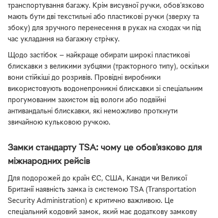
транспортування багажу. Крім висувної ручки, обов'язково
мають бути дві текстильні або пластикові ручки (зверху та
збоку) для зручного перенесення в руках на сходах чи під
час укладання на багажну стрічку.
Щодо застібок — найкраще обирати широкі пластикові
блискавки з великими зубцями (тракторного типу), оскільки
вони стійкіші до розривів. Провідні виробники
використовують водонепроникні блискавки зі спеціальним
прогумованим захистом від вологи або подвійні
антивандальні блискавки, які неможливо проткнути
звичайною кульковою ручкою.
Замки стандарту TSA: чому це обов'язково для
міжнародних рейсів
Для подорожей до країн ЄС, США, Канади чи Великої
Британії наявність замка із системою TSA (Transportation
Security Administration) є критично важливою. Це
спеціальний кодовий замок, який має додаткову замкову