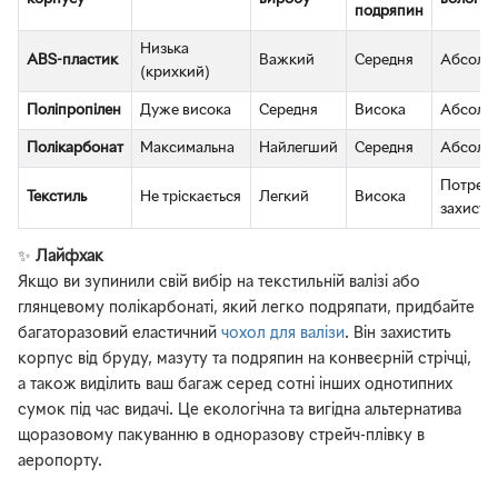
подряпин
Низька
ABS-пластик
Важкий
Середня
Абсолю
(крихкий)
Поліпропілен
Дуже висока
Середня
Висока
Абсолю
Полікарбонат
Максимальна
Найлегший
Середня
Абсолю
Потреб
Текстиль
Не тріскається
Легкий
Висока
захисту
✨
Лайфхак
Якщо ви зупинили свій вибір на текстильній валізі або
глянцевому полікарбонаті, який легко подряпати, придбайте
багаторазовий еластичний
чохол для валізи
. Він захистить
корпус від бруду, мазуту та подряпин на конвеєрній стрічці,
а також виділить ваш багаж серед сотні інших однотипних
сумок під час видачі. Це екологічна та вигідна альтернатива
щоразовому пакуванню в одноразову стрейч-плівку в
аеропорту.