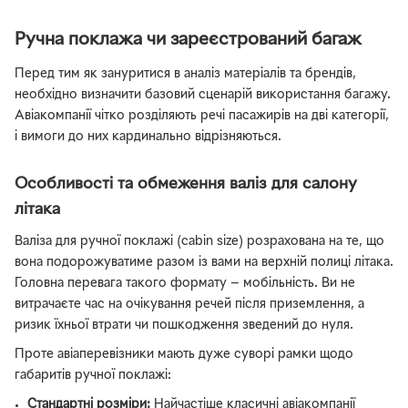
Ручна поклажа чи зареєстрований багаж
Перед тим як зануритися в аналіз матеріалів та брендів,
необхідно визначити базовий сценарій використання багажу.
Авіакомпанії чітко розділяють речі пасажирів на дві категорії,
і вимоги до них кардинально відрізняються.
Особливості та обмеження валіз для салону
літака
Валіза для ручної поклажі (cabin size) розрахована на те, що
вона подорожуватиме разом із вами на верхній полиці літака.
Головна перевага такого формату — мобільність. Ви не
витрачаєте час на очікування речей після приземлення, а
ризик їхньої втрати чи пошкодження зведений до нуля.
Проте авіаперевізники мають дуже суворі рамки щодо
габаритів ручної поклажі:
Стандартні розміри:
Найчастіше класичні авіакомпанії