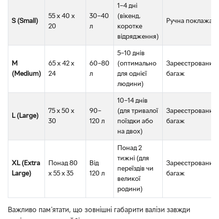
1–4 дні
55 x 40 x
30–40
(вікенд,
S (Small)
Ручна поклажа
20
л
коротке
відрядження)
5–10 днів
M
65 x 42 x
60–80
(оптимально
Зареєстрований
(Medium)
24
л
для однієї
багаж
людини)
10–14 днів
75 x 50 x
90–
(для тривалої
Зареєстрований
L (Large)
30
120 л
поїздки або
багаж
на двох)
Понад 2
тижні (для
XL (Extra
Понад 80
Від
Зареєстрований
переїздів чи
Large)
x 55 x 35
120 л
багаж
великої
родини)
Важливо пам'ятати, що зовнішні габарити валізи завжди