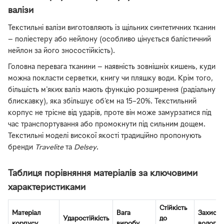
валізи
Текстильні валізи виготовляють із щільних синтетичних тканин
— поліестеру або нейлону (особливо цінується балістичний
нейлон за його зносостійкість).
Головна перевага тканини — наявність зовнішніх кишень, куди
можна покласти серветки, книгу чи пляшку води. Крім того,
більшість м'яких валіз мають функцію розширення (радіальну
блискавку), яка збільшує об'єм на 15–20%. Текстильний
корпус не трісне від ударів, проте він може замурзатися під
час транспортування або промокнути під сильним дощем.
Текстильні моделі високої якості традиційно пропонують
бренди
Travelite
та
Delsey
.
Таблиця порівняння матеріалів за ключовими
характеристиками
Стійкість
Матеріал
Вага
Захист в
Ударостійкість
до
корпусу
виробу
вологи