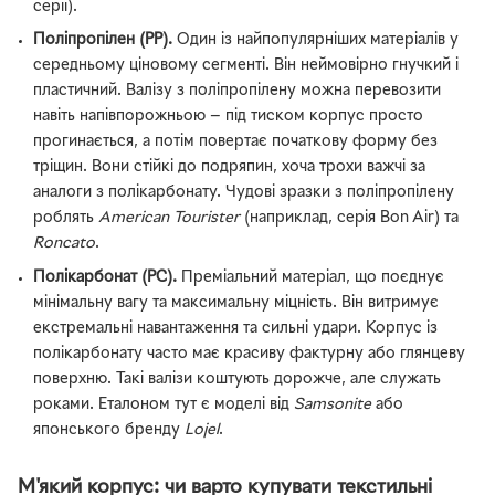
серії).
Поліпропілен (PP).
Один із найпопулярніших матеріалів у
середньому ціновому сегменті. Він неймовірно гнучкий і
пластичний. Валізу з поліпропілену можна перевозити
навіть напівпорожньою — під тиском корпус просто
прогинається, а потім повертає початкову форму без
тріщин. Вони стійкі до подряпин, хоча трохи важчі за
аналоги з полікарбонату. Чудові зразки з поліпропілену
роблять
American Tourister
(наприклад, серія Bon Air) та
Roncato
.
Полікарбонат (PC).
Преміальний матеріал, що поєднує
мінімальну вагу та максимальну міцність. Він витримує
екстремальні навантаження та сильні удари. Корпус із
полікарбонату часто має красиву фактурну або глянцеву
поверхню. Такі валізи коштують дорожче, але служать
роками. Еталоном тут є моделі від
Samsonite
або
японського бренду
Lojel
.
М'який корпус: чи варто купувати текстильні