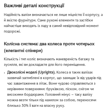
Важливі деталі конструкції
Надійність валізи визначається не лише міцністю її корпусу, а
й якістю фурнітури. Саме рухомі елементи та застібки
найчастіше виходять із ладу в самий невідповідний момент
подорожі.
Колісна система: два колеса проти чотирьох
(елегантні спінери)
Кількість і тип коліс визначають маневреність багажу та
зусилля, які ви докладаєте для його переміщення.
Двоколісні моделі (Uprights).
Колеса в таких валізах
зазвичай заглиблені в корпус, що захищає їх від ударів під
час завантаження в літак. Вони чудово справляються з
нерівними поверхнями: бруківкою, піском, снігом чи
високими бордюрами. Головний мінус — таку валізу
можна везти тільки під нахилом за собою, переносячи
близько 30% її ваги на власну руку.