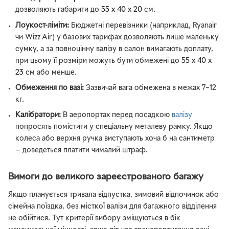
дозволяють габарити до
55 х 40 х 20
см.
Лоукост-ліміти:
Бюджетні перевізники (наприклад, Ryanair
чи Wizz Air) у базових тарифах дозволяють лише маленьку
сумку, а за повноцінну валізу в салон вимагають доплату,
при цьому її розміри можуть бути обмежені до
55 х 40 х
23
см або менше.
Обмеження по вазі:
Зазвичай вага обмежена в межах 7–12
кг.
Калібратори:
В аеропортах перед посадкою
валізу
попросять помістити у спеціальну металеву рамку. Якщо
колеса або верхня ручка виступають хоча б на сантиметр
— доведеться платити чималий штраф.
Вимоги до великого зареєстрованого багажу
Якщо планується тривала відпустка, зимовий відпочинок або
сімейна поїздка, без місткої валізи для багажного відділення
не обійтися. Тут критерії вибору зміщуються в бік