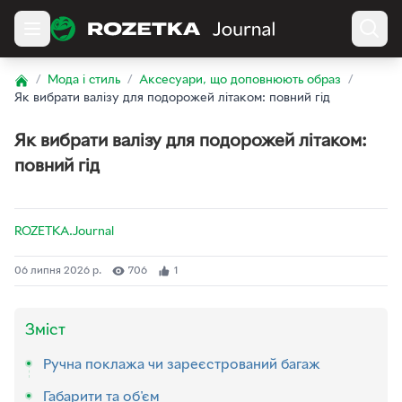
/
Мода і стиль
/
Аксесуари, що доповнюють образ
/
Home
Як вибрати валізу для подорожей літаком: повний гід
Як вибрати валізу для подорожей літаком:
повний гід
ROZETKA.Journal
06 липня 2026 р.
706
1
Зміст
Ручна поклажа чи зареєстрований багаж
Габарити та об'єм