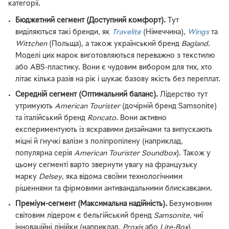
категорії.
Бюджетний сегмент (Доступний комфорт).
Тут
виділяються такі бренди, як
Travelite
(Німеччина),
Wings
та
Wittchen
(Польща), а також український бренд
Bagland
.
Моделі цих марок виготовляються переважно з текстилю
або ABS-пластику. Вони є чудовим вибором для тих, хто
літає кілька разів на рік і шукає базову якість без переплат.
Середній сегмент (Оптимальний баланс).
Лідерство тут
утримують
American Tourister
(дочірній бренд Samsonite)
та італійський бренд
Roncato
. Вони активно
експериментують із яскравими дизайнами та випускають
міцні й гнучкі валізи з поліпропілену (наприклад,
популярна серія
American Tourister Soundbox
). Також у
цьому сегменті варто звернути увагу на французьку
марку
Delsey
, яка відома своїми технологічними
рішеннями та фірмовими антивандальними блискавками.
Преміум-сегмент (Максимальна надійність).
Безумовним
світовим лідером є бельгійський бренд
Samsonite
, чиї
інноваційні лінійки (наприклад,
Proxis
або
Lite-Box
)