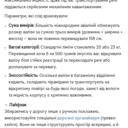
максимальної міцності, адже під час транспортування речі
піддаються серйозним механічним навантаженням.
Параметри, які слід враховувати:
Сума вимірів:
Більшість міжнародних авіаліній обмежують
розмір валізи за сумою трьох вимірів (довжина + ширина +
висота) — вона не повинна перевищувати 158 см.
Вагові категорії:
Стандартні ліміти становлять 20 або 23 кг.
Перевищення хоча б на 500 грамів змусить вас відкривати
валізу біля стійки реєстрації та перекладати речі або
доплачувати за перевагу.
Зносостійкість:
Оскільки валізи в багажному відділенні
кидають, складають пірамідами та транспортують на
відкритому повітрі за будь-якої погоди, захист від вологи
та міцність корпусу є критично важливими.
✨
Лайфхак
Збираючись у дорогу лише з ручною поклажею,
використовуйте спеціальні
дорожні органайзери
(тревел-
кейси). Вони не лише структурують простір всередині, а й