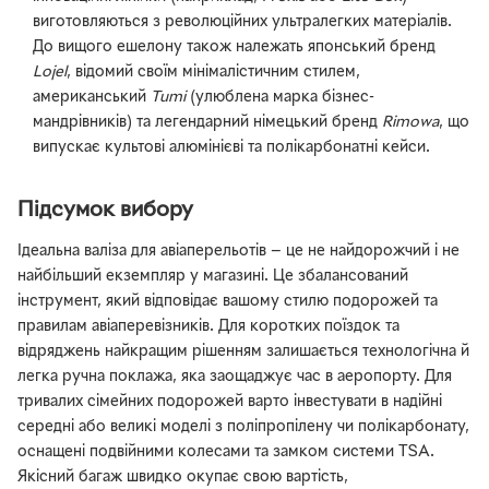
виготовляються з революційних ультралегких матеріалів.
До вищого ешелону також належать японський бренд
Lojel
, відомий своїм мінімалістичним стилем,
американський
Tumi
(улюблена марка бізнес-
мандрівників) та легендарний німецький бренд
Rimowa
, що
випускає культові алюмінієві та полікарбонатні кейси.
Підсумок вибору
Ідеальна валіза для авіаперельотів — це не найдорожчий і не
найбільший екземпляр у магазині. Це збалансований
інструмент, який відповідає вашому стилю подорожей та
правилам авіаперевізників. Для коротких поїздок та
відряджень найкращим рішенням залишається технологічна й
легка ручна поклажа, яка заощаджує час в аеропорту. Для
тривалих сімейних подорожей варто інвестувати в надійні
середні або великі моделі з поліпропілену чи полікарбонату,
оснащені подвійними колесами та замком системи TSA.
Якісний багаж швидко окупає свою вартість,