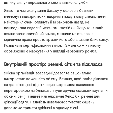
щілину для універсального ключа митної служби.
Якщо під час сканування багажу у офіцерів безпеки
виникнуть підозри, вони відкриють вашу валізу спеціальним
майстер-ключем, оглянуть її та закриють назад, не
пошкодивши кодовий механізм і застібки. Якщо ж на валізі
встановлено звичайний замок, митники мають повне
юридичне право просто зрізати його або зламати блискавку.
Розпізнати сертифікований замок TSA легко — на ньому
обов'язково є маркування у вигляді червоного ромба.
Внутрішній простір: ремені, сітки та підкладка
Якісна організація всередині дозволяє раціонально
використати кожен літр об'єму. Бажано, щоб валіза ділилася
на два рівноцінні відсіки: один закривався тканинною
перегородкою на блискавці (туди зручно складати взуття чи
об'ємні речі), а інший мав еластичні X-подібні ремені для
фіксації одягу. Наявність невеликих сітчастих кишень
допоможе тримати дрібниці в одному місці.