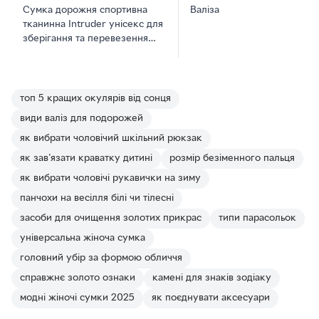
Сумка дорожня спортивна
Валіза
тканинна Intruder унісекс для
зберігання та перевезення
чорна
топ 5 кращих окулярів від сонця
види валіз для подорожей
як вибрати чоловічий шкільний рюкзак
як зав'язати краватку дитині
розмір безіменного пальця
як вибрати чоловічі рукавички на зиму
панчохи на весілля білі чи тілесні
засоби для очищення золотих прикрас
типи парасольок
універсальна жіноча сумка
головний убір за формою обличчя
справжнє золото ознаки
камені для знаків зодіаку
модні жіночі сумки 2025
як поєднувати аксесуари