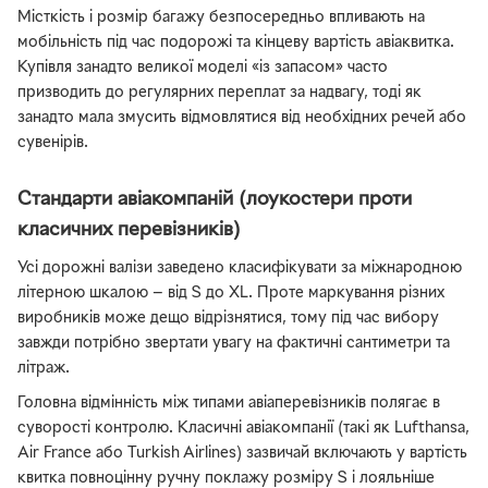
Місткість і розмір багажу безпосередньо впливають на
мобільність під час подорожі та кінцеву вартість авіаквитка.
Купівля занадто великої моделі «із запасом» часто
призводить до регулярних переплат за надвагу, тоді як
занадто мала змусить відмовлятися від необхідних речей або
сувенірів.
Стандарти авіакомпаній (лоукостери проти
класичних перевізників)
Усі дорожні валізи заведено класифікувати за міжнародною
літерною шкалою — від S до XL. Проте маркування різних
виробників може дещо відрізнятися, тому під час вибору
завжди потрібно звертати увагу на фактичні сантиметри та
літраж.
Головна відмінність між типами авіаперевізників полягає в
суворості контролю. Класичні авіакомпанії (такі як Lufthansa,
Air France або Turkish Airlines) зазвичай включають у вартість
квитка повноцінну ручну поклажу розміру S і лояльніше