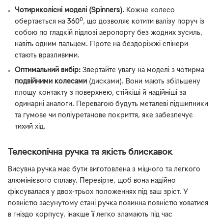
Чотириколісні моделі (Spinners).
Кожне колесо
0
обертається на
360
, що дозволяє котити валізу поруч із
собою по гладкій підлозі аеропорту без жодних зусиль,
навіть одним пальцем. Проте на бездоріжжі спінери
стають вразливими.
Оптимальний вибір:
Звертайте увагу на моделі з чотирма
подвійними колесами
(дисками). Вони мають збільшену
площу контакту з поверхнею, стійкіші й надійніші за
одинарні аналоги. Перевагою будуть металеві підшипники
та гумове чи поліуретанове покриття, яке забезпечує
тихий хід.
Телескопічна ручка та якість блискавок
Висувна ручка має бути виготовлена з міцного та легкого
алюмінієвого сплаву. Перевірте, щоб вона надійно
фіксувалася у двох-трьох положеннях під ваш зріст. У
повністю засунутому стані ручка повинна повністю ховатися
в гніздо корпусу, інакше її легко зламають під час