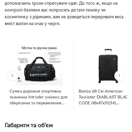
допомагають трохи спресувати одяг. До того ж, якщо на
контролі безпеки вас попросять дістати техніку чи
косметичку з рідинами, вам не доведеться переривати весь
вміст валізи на очах у черги.
‹
›
Сумка дорожня спортивна
Валіза 68 См American
тканинна Intruder унісекс для
Tourister DIABLAST BLACK
зберігання та перевезення
CODE 68x47x31(34)
чорна
MK2*09002
Габарити та об'єм