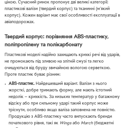
ціною. Сучасний ринок пропонує дві великі категорії:
пластикові валізи (твердий корпус) та тканинні (м'який
корпус). Кожен варіант має свої особливості експлуатації в
авіаподорожах.
Твердий корпус: порівняння ABS-пластику,
поліпропілену та полікарбонату
Пластикові моделі надійно захищають крихкі речі від ударів,
не промокають під зливою на злітній смузі та легко
очищуються від бруду звичайною вологою серветкою.
Проте пластик буває різним:
ABS-пластик.
Найдешевший варіант. Валізи з нього
жорсткі, добре тримають форму, але мають істотний
недолік — крихкість. За низьких температур у багажному
відсіку або при сильному ударі такий корпус може
тріснути, особливо якщо валіза заповнена не повністю.
Продукцію з ABS-пластику часто випускають бренди
початкового рівня, такі як
Wings
або
March
(бюджетні