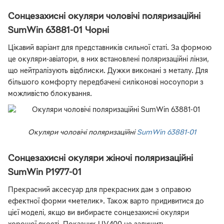
Сонцезахисні окуляри чоловічі поляризаційні
SumWin 63881-01 Чорні
Цікавий варіант для представників сильної статі. За формою
це окуляри-авіатори, в них встановлені поляризаційні лінзи,
що нейтралізують відблиски. Дужки виконані з металу. Для
більшого комфорту передбачені силіконові носоупори з
можливістю блокування.
Окуляри чоловічі поляризаційні
SumWin 63881-01
Сонцезахисні окуляри жіночі поляризаційні
SumWin P1977-01
Прекрасний аксесуар для прекрасних дам з оправою
ефектної форми «метелик». Також варто придивитися до
цієї моделі, якщо ви вибираєте сонцезахисні окуляри