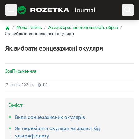
/
Мода і стиль
/
Аксесуари, що доповнюють образ
/
Home
Як вибрати сонцезахисні окуляри
Як вибрати сонцезахисні окуляри
ЗояПисьменная
17 травня 2021 р.
116
Зміст
Види сонцезахисних окулярів
Як перевірити окуляри на захист від
ультрафіолету