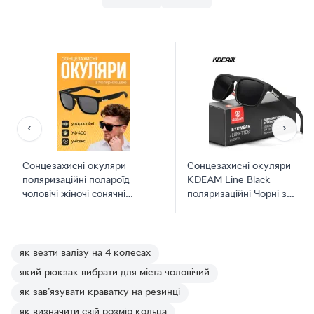
‹
›
Сонцезахисні окуляри
Сонцезахисні окуляри
поляризаційні полароїд
KDEAM Line Black
чоловічі жіночі сонячні
поляризаційні Чорні з
полароїди для риболовлі та
фірмовим комплектом
відпочинку полароід polaroid
від сонця Kdeam з
поляризацією чорні (KD156)
як везти валізу на 4 колесах
який рюкзак вибрати для міста чоловічий
як зав'язувати краватку на резинці
як визначити свій розмір кольца