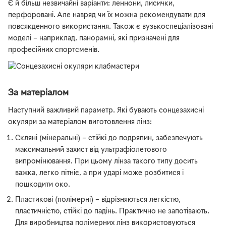
Є й більш незвичайні варіанти: леннони, лисички,
перфоровані. Але навряд чи їх можна рекомендувати для
повсякденного використання. Також є вузькоспеціалізовані
моделі – наприклад, панорамні, які призначені для
професійних спортсменів.
За матеріалом
Наступний важливий параметр. Які бувають сонцезахисні
окуляри за матеріалом виготовлення лінз:
Скляні (мінеральні) – стійкі до подряпин, забезпечують
максимальний захист від ультрафіолетового
випромінювання. При цьому лінза такого типу досить
важка, легко пітніє, а при ударі може розбитися і
пошкодити око.
Пластикові (полімерні) – відрізняються легкістю,
пластичністю, стійкі до падінь. Практично не запотівають.
Для виробництва полімерних лінз використовуються