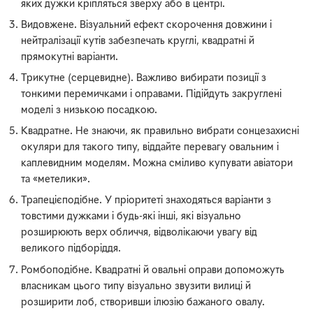
яких дужки кріпляться зверху або в центрі.
Видовжене. Візуальний ефект скорочення довжини і
нейтралізації кутів забезпечать круглі, квадратні й
прямокутні варіанти.
Трикутне (серцевидне). Важливо вибирати позиції з
тонкими перемичками і оправами. Підійдуть закруглені
моделі з низькою посадкою.
Квадратне. Не знаючи, як правильно вибрати сонцезахисні
окуляри для такого типу, віддайте перевагу овальним і
каплевидним моделям. Можна сміливо купувати авіатори
та «метелики».
Трапецієподібне. У пріоритеті знаходяться варіанти з
товстими дужками і будь-які інші, які візуально
розширюють верх обличчя, відволікаючи увагу від
великого підборіддя.
Ромбоподібне. Квадратні й овальні оправи допоможуть
власникам цього типу візуально звузити вилиці й
розширити лоб, створивши ілюзію бажаного овалу.