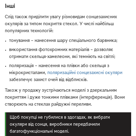
Інші
Слід також приділити увагу різновидам сонцезахисних
окулярів за типом покриття стекол. У числі найбільш
популярних технологій:
тонування – нанесення шару спеціального барвника;
використання фотохромних матеріалів – дозволяє
отримати скельця-хамелеони, які темніють на світлі;
поляризація – нанесення на плівки або скельця з
мікрокристалами,
поляризаційні сонцезахисні окуляри
забезпечує захист очей від відблисків.
Також у продажу зустрічаються моделі з дзеркальним
покриттям і дуже тонкими плівками (інтерференція). Вони
створюють на стеклах райдужні переливи.
Щоб покупці не губилися в здогадах, як вибрати
окуляри від сонця, виробники передбачили
багатофункціональні моделі.