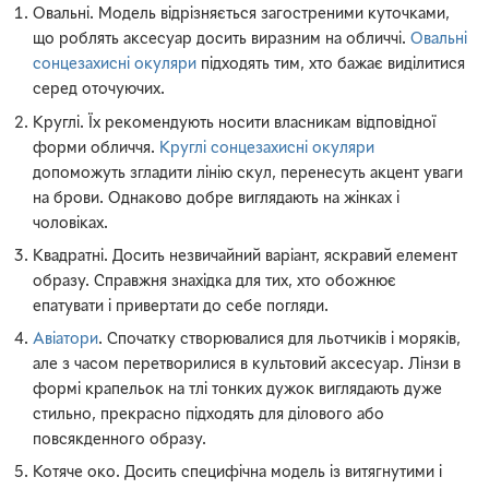
Овальні. Модель відрізняється загостреними куточками,
що роблять аксесуар досить виразним на обличчі.
Овальні
сонцезахисні окуляри
підходять тим, хто бажає виділитися
серед оточуючих.
Круглі. Їх рекомендують носити власникам відповідної
форми обличчя.
Круглі сонцезахисні окуляри
допоможуть згладити лінію скул, перенесуть акцент уваги
на брови. Однаково добре виглядають на жінках і
чоловіках.
Квадратні. Досить незвичайний варіант, яскравий елемент
образу. Справжня знахідка для тих, хто обожнює
епатувати і привертати до себе погляди.
Авіатори
. Спочатку створювалися для льотчиків і моряків,
але з часом перетворилися в культовий аксесуар. Лінзи в
формі крапельок на тлі тонких дужок виглядають дуже
стильно, прекрасно підходять для ділового або
повсякденного образу.
Котяче око. Досить специфічна модель із витягнутими і