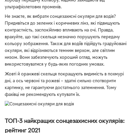
хорошу передачу кольору, надійно захищають від
ультрафіолетових променів.
Не знаєте, як вибрати сонцезахисні окуляри для водія?
Придивіться до зелених і коричневих лінз, які підвищують
контрастність, заспокійливо впливають на очі. Правда,
врахуйте, що такі скельця незначно порушують передачу
кольору зображення. Також для водіїв підійдуть градуйовані
окуляри, які відрізняються темним верхом, але світлим
низом. Вони забезпечують хороший огляд, можуть
використовуватися у будь-яких погодних умовах.
Жовті й оранжеві скельця покращують видимість в похмурі
дні, а ось червоні та рожеві – здатні сильно спотворити
картинку, не гарантуючи достатнього затемнення. Тому
фахівці не рекомендують купувати їх.
ТОП-3 найкращих сонцезахисних окулярів:
рейтинг 2021