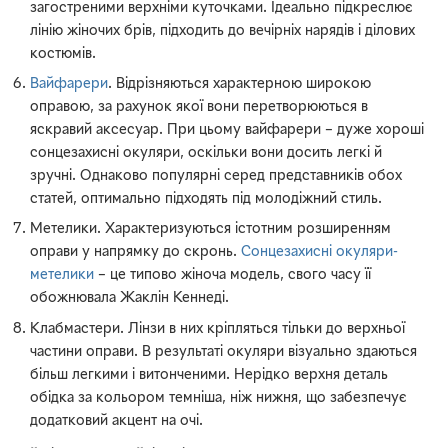
загостреними верхніми куточками. Ідеально підкреслює
лінію жіночих брів, підходить до вечірніх нарядів і ділових
костюмів.
Вайфарери
. Відрізняються характерною широкою
оправою, за рахунок якої вони перетворюються в
яскравий аксесуар. При цьому вайфарери – дуже хороші
сонцезахисні окуляри, оскільки вони досить легкі й
зручні. Однаково популярні серед представників обох
статей, оптимально підходять під молодіжний стиль.
Метелики. Характеризуються істотним розширенням
оправи у напрямку до скронь.
Сонцезахисні окуляри-
метелики
– це типово жіноча модель, свого часу її
обожнювала Жаклін Кеннеді.
Клабмастери. Лінзи в них кріпляться тільки до верхньої
частини оправи. В результаті окуляри візуально здаються
більш легкими і витонченими. Нерідко верхня деталь
обідка за кольором темніша, ніж нижня, що забезпечує
додатковий акцент на очі.