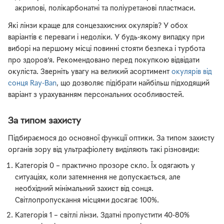
акрилові, полікарбонатні та поліуретанові пластмаси.
Які лінзи краще для сонцезахисних окулярів? У обох
варіантів є переваги і недоліки. У будь-якому випадку при
виборі на першому місці повинні стояти безпека і турбота
про здоров’я. Рекомендовано перед покупкою відвідати
окуліста. Зверніть увагу на великий асортимент
окулярів від
сонця Ray-Ban
, що дозволяє підібрати найбільш підходящий
варіант з урахуванням персональних особливостей.
За типом захисту
Підбираємося до основної функції оптики. За типом захисту
органів зору від ультрафіолету виділяють такі різновиди:
Категорія 0 – практично прозоре скло. Їх одягають у
ситуаціях, коли затемнення не допускається, але
необхідний мінімальний захист від сонця.
Світлопропускання місцями досягає 100%.
Категорія 1 – світлі лінзи. Здатні пропустити 40-80%