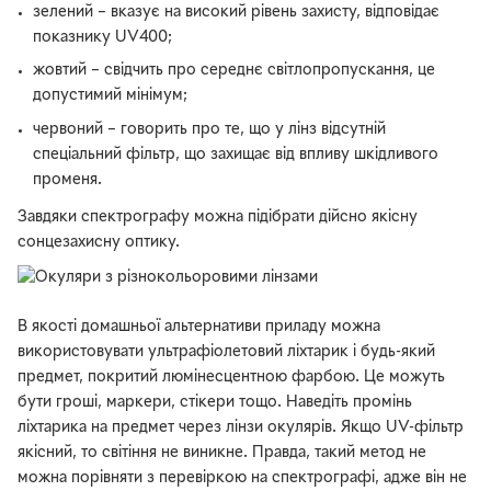
зелений – вказує на високий рівень захисту, відповідає
показнику UV400;
жовтий – свідчить про середнє світлопропускання, це
допустимий мінімум;
червоний – говорить про те, що у лінз відсутній
спеціальний фільтр, що захищає від впливу шкідливого
променя.
Завдяки спектрографу можна підібрати дійсно якісну
сонцезахисну оптику.
В якості домашньої альтернативи приладу можна
використовувати ультрафіолетовий ліхтарик і будь-який
предмет, покритий люмінесцентною фарбою. Це можуть
бути гроші, маркери, стікери тощо. Наведіть промінь
ліхтарика на предмет через лінзи окулярів. Якщо UV-фільтр
якісний, то світіння не виникне. Правда, такий метод не
можна порівняти з перевіркою на спектрографі, адже він не