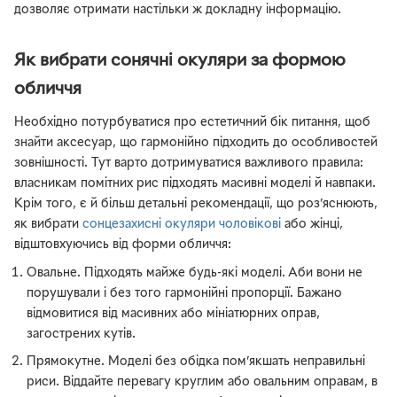
дозволяє отримати настільки ж докладну інформацію.
Як вибрати сонячні окуляри за формою
обличчя
Необхідно потурбуватися про естетичний бік питання, щоб
знайти аксесуар, що гармонійно підходить до особливостей
зовнішності. Тут варто дотримуватися важливого правила:
власникам помітних рис підходять масивні моделі й навпаки.
Крім того, є й більш детальні рекомендації, що роз’яснюють,
як вибрати
сонцезахисні окуляри чоловікові
або жінці,
відштовхуючись від форми обличчя:
Овальне. Підходять майже будь-які моделі. Аби вони не
порушували і без того гармонійні пропорції. Бажано
відмовитися від масивних або мініатюрних оправ,
загострених кутів.
Прямокутне. Моделі без обідка пом’якшать неправильні
риси. Віддайте перевагу круглим або овальним оправам, в