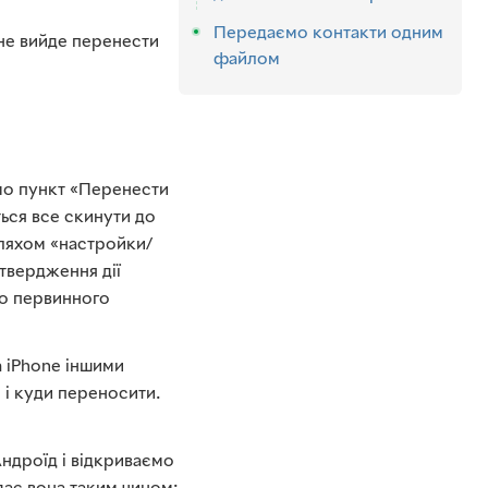
Передаємо контакти одним
не вийде перенести
файлом
мо пункт «Перенести
ься все скинути до
шляхом «настройки/
дтвердження дії
до первинного
а iPhone іншими
 і куди переносити.
ндроїд і відкриваємо