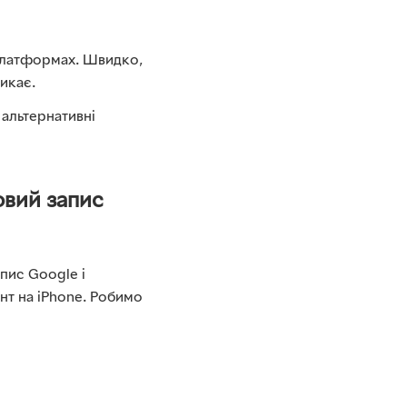
 платформах. Швидко,
никає.
 альтернативні
овий запис
апис Google і
нт на iPhone. Робимо