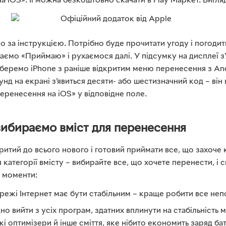
 iOS». Її можна безкоштовно скачати в Play Маркет. Вигля
о за інструкцією. Потрібно буде прочитати угоду і погодит
ємо «Приймаю» і рухаємося далі. У підсумку на дисплеї з’
беремо iPhone з раніше відкритим меню перенесення з And
унд на екрані з’явиться десяти- або шестизначний код – він 
еренесення на iOS» у відповідне поле.
вибираємо вміст для перенесення
ритий до всього нового і готовий приймати все, що захоче 
 категорії вмісту – вибирайте все, що хочете перенести, і
и моменти:
режі Інтернет має бути стабільним – краще робити все неп
но вийти з усіх програм, здатних вплинути на стабільність
кі оптимізери й інше сміття, яке нібито економить заряд бат