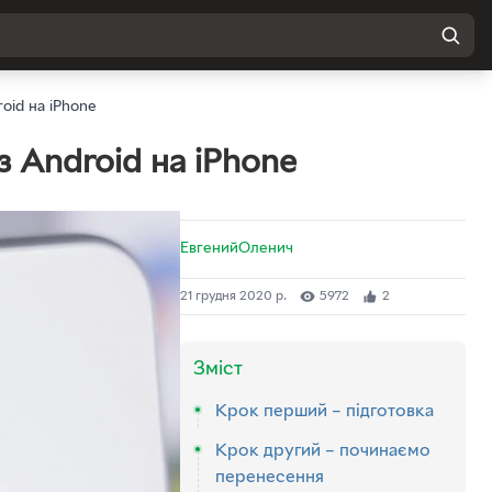
oid на iPhone
з Android на iPhone
ЕвгенийОленич
21 грудня 2020 р.
5972
2
Зміст
Крок перший – підготовка
Крок другий – починаємо
перенесення