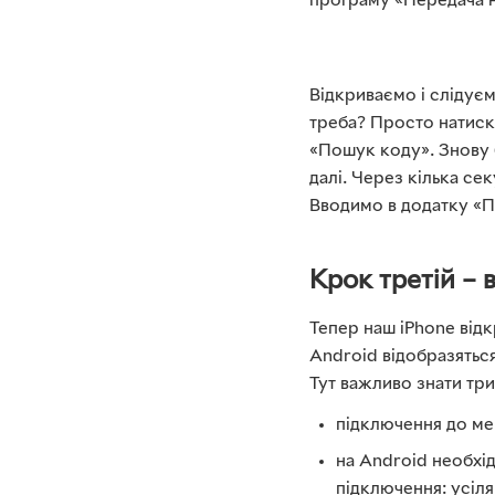
програму «Передача на
Відкриваємо і слідуєм
треба? Просто натиска
«Пошук коду». Знову 
далі. Через кілька сек
Вводимо в додатку «П
Крок третій – 
Тепер наш iPhone відк
Android відобразяться
Тут важливо знати тр
підключення до ме
на Android необхід
підключення: усіля