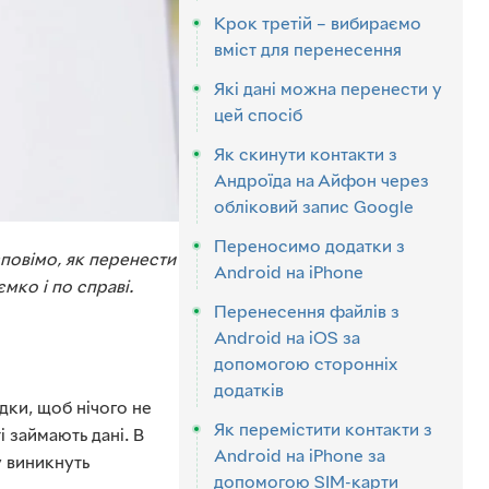
Крок третій – вибираємо
вміст для перенесення
Які дані можна перенести у
цей спосіб
Як скинути контакти з
Андроїда на Айфон через
обліковий запис Google
Переносимо додатки з
зповімо, як перенести
Android на iPhone
мко і по справі.
Перенесення файлів з
Android на iOS за
допомогою сторонніх
додатків
ки, щоб нічого не
Як перемістити контакти з
 займають дані. В
Android на iPhone за
у виникнуть
допомогою SIM-карти