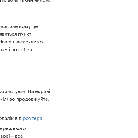
дає вона таким чином:
ися, але кому це
явиться пункт
roid і натискаємо
нам і потрібен.
користувач. На екрані
 сміливо продовжуйте.
одалік від
роутера
;
 мережевого
ареї – все