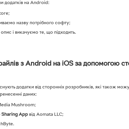
и додатків на Android:
ore;
иваємо назву потрібного софту;
опис і викачуємо те, що підходить.
айлів з Android на iOS за допомогою ст
снують додатки від сторонніх розробників, які також можу
ренесенні даних:
Media Mushroom;
e Sharing App
від Aomata LLC;
chByte.