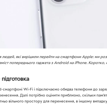
ля людей, які вирішили перейти на смартфони Apple: ми ро
 вміст попереднього гаджета з Android на iPhone. Коротко, є
 підготовка
-смартфоні Wi-Fi і підключаємо обидва телефони до заряд
несення. Далі потрібно оцінити приблизно, скільки пам’яті
атньо вільного простору для перенесення, в іншому випадк