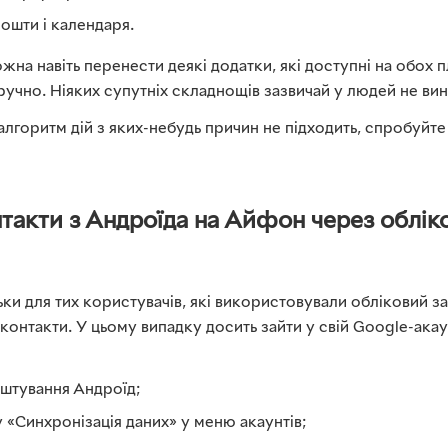
пошти і календаря.
жна навіть перенести деякі додатки, які доступні на обох
зручно. Ніяких супутніх складнощів зазвичай у людей не ви
лгоритм дій з яких-небудь причин не підходить, спробуйте
такти з Андроїда на Айфон через облік
ьки для тих користувачів, які використовували обліковий з
контакти. У цьому випадку досить зайти у свій Google-акау
штування Андроїд;
 «Синхронізація даних» у меню акаунтів;