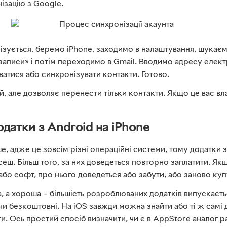
ізацію з Google.
ізується, беремо iPhone, заходимо в налаштування, шукаєм
записи» і потім переходимо в Gmail. Вводимо адресу елект
атися або синхронізувати контакти. Готово.
, але дозволяє перенести тільки контакти. Якщо це вас вла
датки з Android на iPhone
ше, адже це зовсім різні операційні системи, тому додатки 
еш. Більш того, за них доведеться повторно заплатити. Якщ
и або софт, про нього доведеться або забути, або заново куп
, а хороша – більшість розроблюваних додатків випускаєть
 безкоштовні. На iOS завжди можна знайти або ті ж самі 
и. Ось простий спосіб визначити, чи є в AppStore аналог р