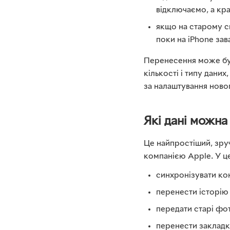
відключаємо, а кра
якщо на старому с
поки на iPhone за
Перенесення може бути
кількості і типу дани
за налаштування ново
Які дані можна
Це найпростіший, зру
компанією Apple. У ц
синхронізувати кон
перенести історію
передати старі фот
перенести закладк