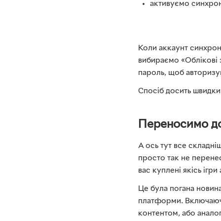
активуємо синхрон
Коли аккаунт синхрон
вибираємо «Облікові 
пароль, щоб авторизув
Спосіб досить швидкий
Переносимо до
А ось тут все складні
просто так не перенес
вас куплені якісь ігр
Це була погана новина
платформи. Включаючи
контентом, або аналог