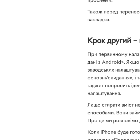
проблеми.
Також перед перенесе
закладки.
Крок другий –
При первинному налаш
дані з Android». Якщо
заводських налаштува
основні/скидання», і 
гаджет попросить іде
налаштування.
Якщо стирати вміст н
способами. Вони займ
Про це ми розповімо 
Коли iPhone буде гото