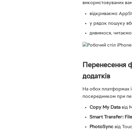
використовуваних вам
відкриваємо AppSt
у рядок пошуку вб
дивимося, читаємо 
Перенесення ф
додатків
На обох платформах і
посередником при пе
Copy My Data
від 
Smart Transfer: Fil
PhotoSync
від Tou