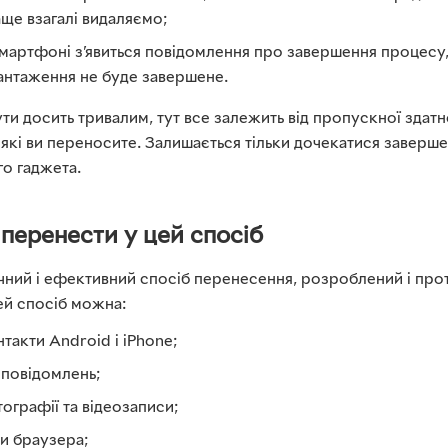
ще взагалі видаляємо;
мартфоні з’явиться повідомлення про завершення процесу, 
вантаження не буде завершене.
 досить тривалим, тут все залежить від пропускної здатно
х, які ви переносите. Залишається тільки дочекатися заверш
го гаджета.
 перенести у цей спосіб
чний і ефективний спосіб перенесення, розроблений і пр
ей спосіб можна:
такти Android і iPhone;
 повідомлень;
ографії та відеозаписи;
и браузера;