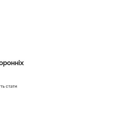
оронніх
ть стати