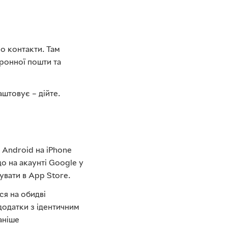
о контакти. Там
ронної пошти та
штовує – дійте.
з Android на iPhone
о на акаунті Google у
увати в App Store.
ся на обидві
додатки з ідентичним
аніше