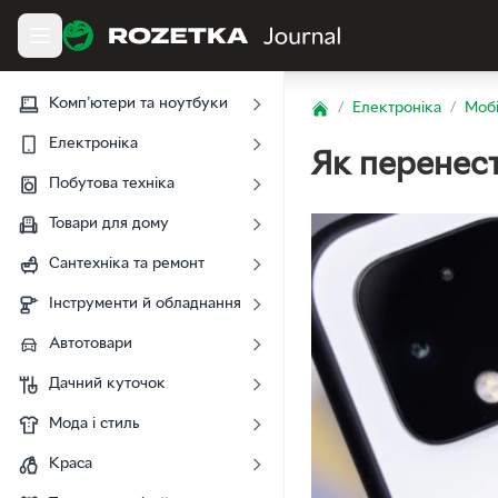
Комп'ютери та ноутбуки
/
Електроніка
/
Мобі
Home
Електроніка
Як перенест
Побутова техніка
Товари для дому
Сантехніка та ремонт
Інструменти й обладнання
Автотовари
Дачний куточок
Мода і стиль
Краса