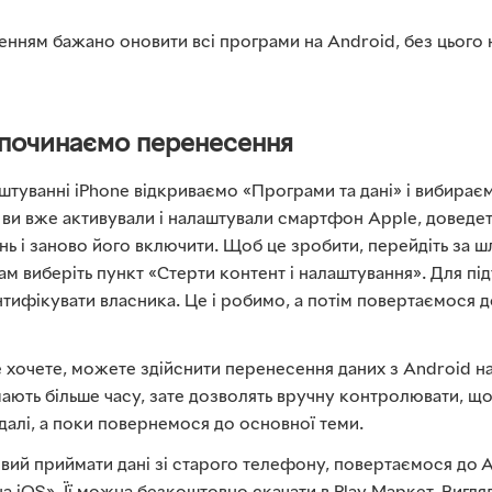
нням бажано оновити всі програми на Android, без цього 
 починаємо перенесення
туванні iPhone відкриваємо «Програми та дані» і вибирає
 ви вже активували і налаштували смартфон Apple, доведет
нь і заново його включити. Щоб це зробити, перейдіть за 
там виберіть пункт «Стерти контент і налаштування». Для пі
нтифікувати власника. Це і робимо, а потім повертаємося 
е хочете, можете здійснити перенесення даних з Android н
ають більше часу, зате дозволять вручну контролювати, що
далі, а поки повернемося до основної теми.
вий приймати дані зі старого телефону, повертаємося до А