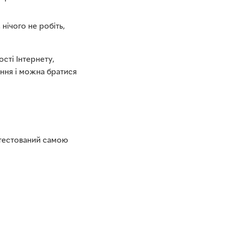
нічого не робіть,
сті Інтернету,
ення і можна братися
отестований самою