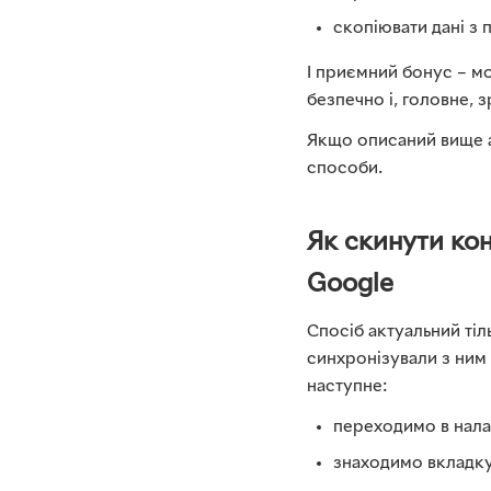
скопіювати дані з 
І приємний бонус – мо
безпечно і, головне, 
Якщо описаний вище а
способи.
Як скинути кон
Google
Спосіб актуальний тіл
синхронізували з ним 
наступне:
переходимо в нала
знаходимо вкладку