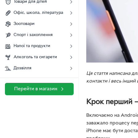
Товари для дітей
Офіс, школа, література
Зоотовари
Спорт і захоплення
Напої та продукти
Алкоголь та сигарети
Дозвілля
Ця стаття написана д
контакти і весь інший
Перейти в магазин
Крок перший –
Включаємо на Android
заважало процесу пере
iPhone має бути дост