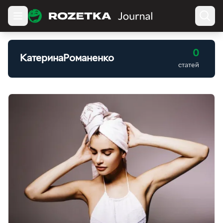
0
КатеринаРоманенко
статей