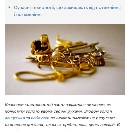
Сучасні технології, що захищають від потемніння
і потьмяніння
Власники коштовностей часто задаються питанням, як
почистити золото вдома своїми руками. Згодом золоті
ланцюжки
та
каблучки
починають тьмяніти: це результат
окислення домішок, таких як срібло, мідь, цинк, паладій. Є