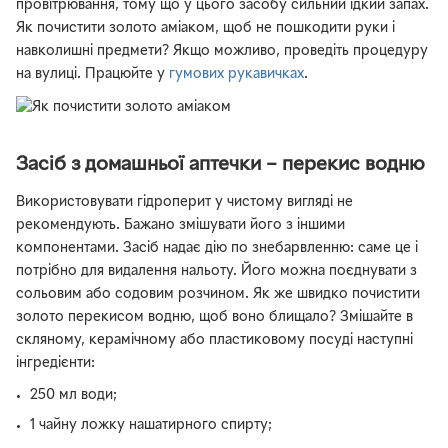
провітрювання, тому що у цього засобу сильний їдкий запах.
Як почистити золото аміаком, щоб не пошкодити руки і
навколишні предмети? Якщо можливо, проведіть процедуру
на вулиці. Працюйте у
гумових рукавичках
.
Засіб з домашньої аптечки – перекис водню
Використовувати гідроперит у чистому вигляді не
рекомендують. Бажано змішувати його з іншими
компонентами. Засіб надає дію по знебарвленню: саме це і
потрібно для видалення нальоту. Його можна поєднувати з
сольовим або содовим розчином. Як же швидко почистити
золото перекисом водню, щоб воно блищало? Змішайте в
скляному, керамічному або пластиковому посуді наступні
інгредієнти:
250 мл води;
1 чайну ложку нашатирного спирту;