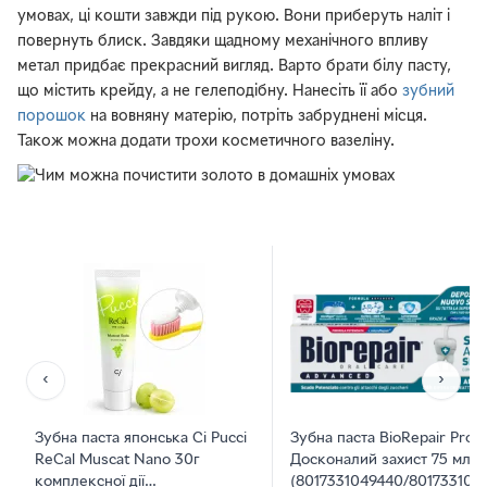
умовах, ці кошти завжди під рукою. Вони приберуть наліт і
повернуть блиск. Завдяки щадному механічного впливу
метал придбає прекрасний вигляд. Варто брати білу пасту,
що містить крейду, а не гелеподібну. Нанесіть її або
зубний
порошок
на вовняну матерію, потріть забруднені місця.
Також можна додати трохи косметичного вазеліну.
‹
›
Зубна паста японська Ci Pucci
Зубна паста BioRepair Pro
ReCal Muscat Nano 30г
Досконалий захист 75 мл
комплексної дії
(8017331049440/801733106