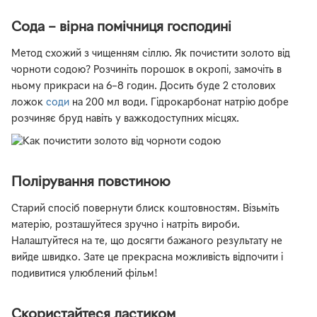
Сода – вірна помічниця господині
Метод схожий з чищенням сіллю. Як почистити золото від
чорноти содою? Розчиніть порошок в окропі, замочіть в
ньому прикраси на 6–8 годин. Досить буде 2 столових
ложок
соди
на 200 мл води. Гідрокарбонат натрію добре
розчиняє бруд навіть у важкодоступних місцях.
Полірування повстиною
Старий спосіб повернути блиск коштовностям. Візьміть
матерію, розташуйтеся зручно і натріть вироби.
Налаштуйтеся на те, що досягти бажаного результату не
вийде швидко. Зате це прекрасна можливість відпочити і
подивитися улюблений фільм!
Скористайтеся ластиком