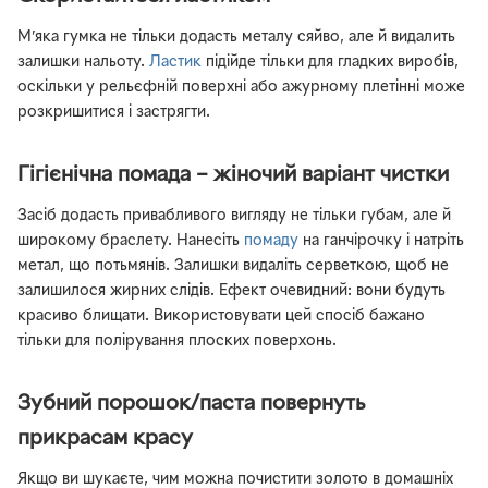
М’яка гумка не тільки додасть металу сяйво, але й видалить
залишки нальоту.
Ластик
підійде тільки для гладких виробів,
оскільки у рельєфній поверхні або ажурному плетінні може
розкришитися і застрягти.
Гігієнічна помада – жіночий варіант чистки
Засіб додасть привабливого вигляду не тільки губам, але й
широкому браслету. Нанесіть
помаду
на ганчірочку і натріть
метал, що потьмянів. Залишки видаліть серветкою, щоб не
залишилося жирних слідів. Ефект очевидний: вони будуть
красиво блищати. Використовувати цей спосіб бажано
тільки для полірування плоских поверхонь.
Зубний порошок/паста повернуть
прикрасам красу
Якщо ви шукаєте, чим можна почистити золото в домашніх