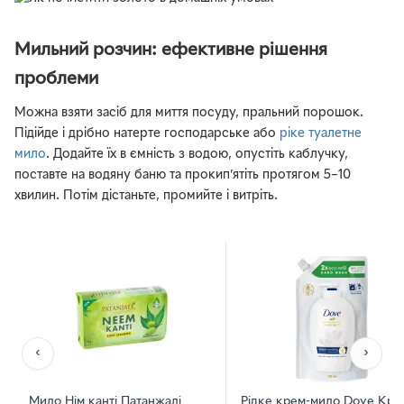
Мильний розчин: ефективне рішення
проблеми
Можна взяти засіб для миття посуду, пральний порошок.
Підійде і дрібно натерте господарське або
ріке туалетне
мило
. Додайте їх в ємність з водою, опустіть каблучку,
поставте на водяну баню та прокип’ятіть протягом 5–10
хвилин. Потім дістаньте, промийте і витріть.
‹
›
Мило Нім канті Патанжалі
Рідке крем-мило Dove Кра