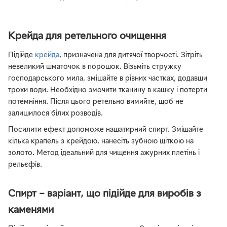
(4589898158179)
Крейда для ретельного очищення
Підійде
крейда
, призначена для дитячої творчості. Зітріть
невеликий шматочок в порошок. Візьміть стружку
господарського мила, змішайте в рівних частках, додавши
трохи води. Необхідно змочити тканину в кашку і потерти
потемніння. Після цього ретельно вимийте, щоб не
залишилося білих розводів.
Посилити ефект допоможе нашатирний спирт. Змішайте
кілька крапель з крейдою, нанесіть зубною щіткою на
золото. Метод ідеальний для чищення ажурних плетінь і
рельєфів.
Спирт – варіант, що підійде для виробів з
каменями