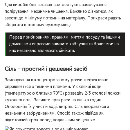
Для виробів без вставок застосовують замочування,
полірування, механічне чищення. Важливо дізнатися, як
звести до мінімуму потемніння матеріалу. Прикраси радять
зберігати в темному сухому місці.
Перед прибиранням, пранням, миттям посуду та іншими
домашніми справами знімайте каблучки та браслети: на
них негативно впливають хімікати.
Сіль – простий і дешевий засіб
Замочування в концентрованому розчині ефективно
справляється з темними плямами. У склянці води
(температурою близько 70°C) розведіть 2-3 столові ложки
кухонної солі. Залиште прикраси на кілька годин.
Ополосніть їх у чистій воді, витріть. Сіль впорається з
незначним забрудненням. Спосіб також підійде як
підготовчий крок перед подальшим чищенням.