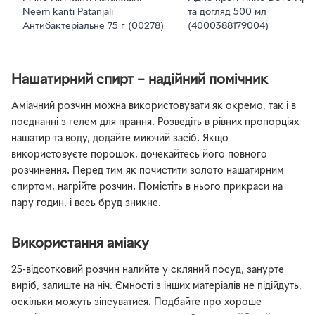
Neem kanti Patanjali
та догляд 500 мл
Антибактеріальне 75 г (00278)
(4000388179004)
Нашатирний спирт – надійний помічник
Аміачний розчин можна використовувати як окремо, так і в
поєднанні з гелем для прання. Розведіть в рівних пропорціях
нашатир та воду, додайте миючий засіб. Якщо
використовуєте порошок, дочекайтесь його повного
розчинення. Перед тим як почистити золото нашатирним
спиртом, нагрійте розчин. Помістіть в нього прикраси на
пару годин, і весь бруд зникне.
Використання аміаку
25-відсотковий розчин налийте у скляний посуд, занурте
виріб, залиште на ніч. Ємності з інших матеріалів не підійдуть,
оскільки можуть зіпсуватися. Подбайте про хороше