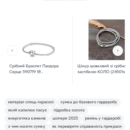
‹
›
Срібний Браслет Пандора
Шнур шовковий зі срібною
Серце 590719 18 .
застібкою КОЛО (24501s)
матеріал спиць парасолі
сумка до базового гардеробу
який капелюх пасує
підробка золота
енергетика каменів
шопери 2025
ремінь у гардеробі
з чим носити сумку
як перевірити справжність прикраси