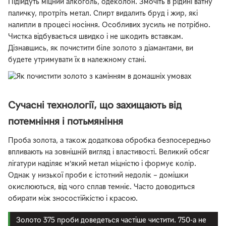
Підійдуть міцний алкоголь, одеколон. Змочіть в рідині ватну
паличку, протріть метал. Спирт видалить бруд і жир, які
налипли в процесі носіння. Особливих зусиль не потрібно.
Чистка відбувається швидко і не шкодить вставкам.
Дізнавшись, як почистити біле золото з діамантами, ви
будете утримувати їх в належному стані.
Сучасні технології, що захищають від
потемніння і потьмяніння
Проба золота, а також додаткова обробка безпосередньо
впливають на зовнішній вигляд і властивості. Великий обсяг
лігатури наділяє м’який метал міцністю і формує колір.
Однак у низької проби є істотний недолік – домішки
окислюються, від чого сплав темніє. Часто доводиться
обирати між зносостійкістю і красою.
Золото 375 проби доведеться частіше чистити. 750-а не