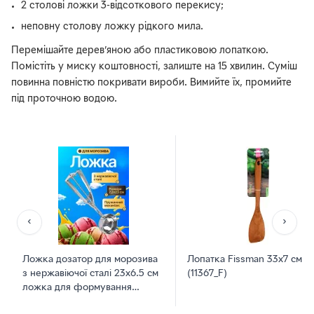
2 столові ложки 3-відсоткового перекису;
неповну столову ложку рідкого мила.
Перемішайте дерев’яною або пластиковою лопаткою.
Помістіть у миску коштовності, залиште на 15 хвилин. Суміш
повинна повністю покривати вироби. Вимийте їх, промийте
під проточною водою.
‹
›
Ложка дозатор для морозива
Лопатка Fissman 33х7 см
з нержавіючої сталі 23х6.5 см
(11367_F)
ложка для формування
кульок із морозива Срібло