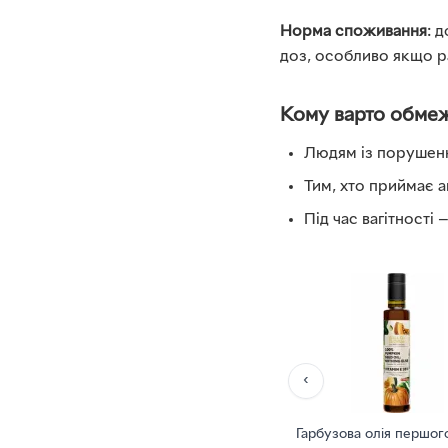
Норма споживання
: 
доз, особливо якщо ра
Кому варто обме
Людям із порушенн
Тим, хто приймає а
Під час вагітності 
‹
Гарбузова олія першог