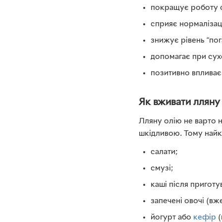
покращує роботу с
сприяє нормалізаці
знижує рівень “по
допомагає при сухо
позитивно впливає 
Як вживати лляну
Лляну олію не варто н
шкідливою. Тому найкр
салати;
смузі;
каші після приготу
запечені овочі (вж
йогурт або
кефір
(