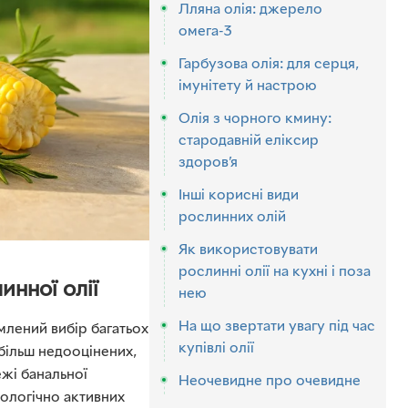
Лляна олія: джерело
омега-3
Гарбузова олія: для серця,
імунітету й настрою
Олія з чорного кмину:
стародавній еліксир
здоров’я
Інші корисні види
рослинних олій
Як використовувати
рослинні олії на кухні і поза
инної олії
нею
На що звертати увагу під час
лений вибір багатьох
купівлі олії
йбільш недооцінених,
ежі банальної
Неочевидне про очевидне
іологічно активних