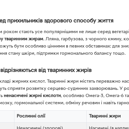
ед прихильників здорового способу життя
м роком стають усе популярнішими не лише серед вегетаріа
ву тваринним жирам
. Лляна, гарбузова, з чорного кмину, 
 можуть бути особливо цінними в певних обставинах: для зн
ння стану шкіри, підтримки гормонального балансу тощо.
 відрізняються від тваринних жирів
кладі жирних кислот. Тваринні жири містять переважно нас
жуть сприяти розвитку серцево-судинних захворювань. У р
ть
ненасичені жирні кислоти
, особливо Омега-3, Омега-6 та
мозку, гормональної системи, обміну речовин і навіть гарн
Рослинні олії
Тваринні жири
Ненасичені (здорові)
Насичені (в надли