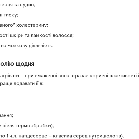
ерця та судин;
ї тиску;
ганого” холестерину;
сті шкіри та ламкості волосся;
на мозкову діяльність.
 олію щодня
агрівати — при смаженні вона втрачає корисні властивості 
аще додавати її в:
вання;
е після термообробки);
по 1 ч.л. натщесерце — класика серед нутриціологів).