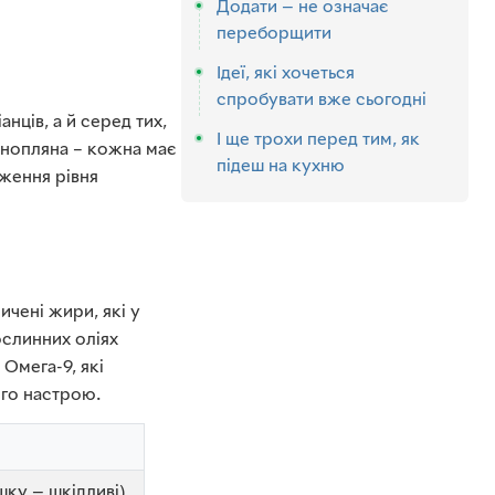
Додати — не означає
переборщити
Ідеї, які хочеться
спробувати вже сьогодні
нців, а й серед тих,
І ще трохи перед тим, як
конопляна – кожна має
підеш на кухню
иження рівня
ичені жири, які у
ослинних оліях
 Омега-9, які
ого настрою.
шку — шкідливі)