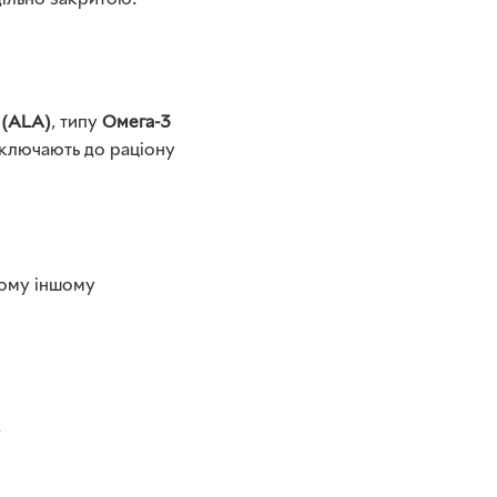
ільно закритою.
 (ALA)
, типу
Омега-3
 включають до раціону
якому іншому
.