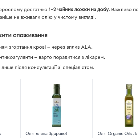
дорослому достатньо
1–2 чайних ложки на добу
. Важливо п
ніше не вживали олію у чистому вигляді.
жити споживання
ям згортання крові — через вплив ALA.
нтикоагулянти — варто порадитися з лікарем.
— лише після консультації зі спеціалістом.
о
Олія лляна Здорово!
Олія Organic Oils Л