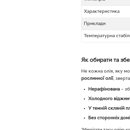
Характеристика
Приклади
Температурна стабіл
Як обирати та зб
Не кожна олія, яку м
рослинної олії
, зверт
Нерафінована
– зб
Холодного віджим
У темній скляній п
Без сторонніх дом