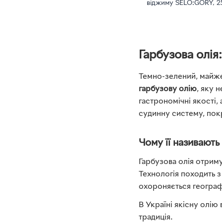
віджиму SELO:GORY, 2
Гарбузова олія
Темно-зелений, майже 
гарбузову олію
, яку 
гастрономічні якості,
судинну систему, пок
Чому її називают
Гарбузова олія отрим
Технологія походить з 
охороняється геогра
В Україні якісну олію
традиція.