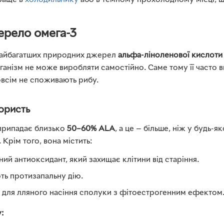
краще в
холодильнику
або в темному прохолодному місці, щ
ерело омега-3
 найбагатших природних джерел
альфа-ліноленової кислоти
організм не може виробляти самостійно. Саме тому її часто
овсім не споживають рибу.
користь
 припадає близько
50–60% ALA
, а це — більше, ніж у будь-
Крім того, вона містить:
ий антиоксидант, який захищає клітини від старіння.
ть протизапальну дію.
і для лляного насіння сполуки з фітоестрогенним ефектом
: