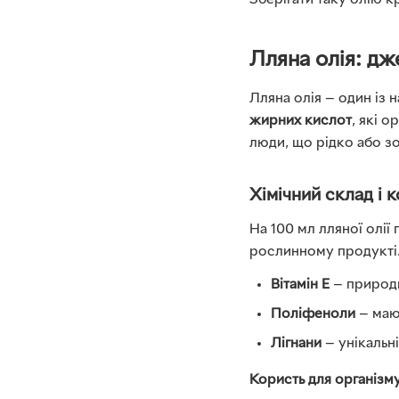
Зберігати таку олію 
Лляна олія: дж
Лляна олія — один із
жирних кислот
, які 
люди, що рідко або з
Хімічний склад і 
На 100 мл лляної олії
рослинному продукті. 
Вітамін E
— природн
Поліфеноли
— маю
Лігнани
— унікальн
Користь для організму