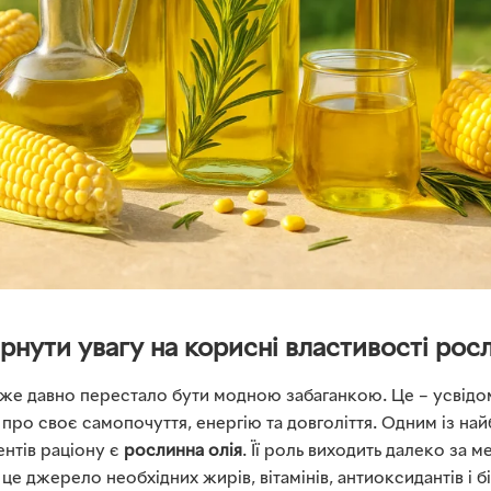
рнути увагу на корисні властивості росл
же давно перестало бути модною забаганкою. Це – усвідом
 про своє самопочуття, енергію та довголіття. Одним із на
нтів раціону є
рослинна олія
. Її роль виходить далеко за м
 це джерело необхідних жирів, вітамінів, антиоксидантів і б