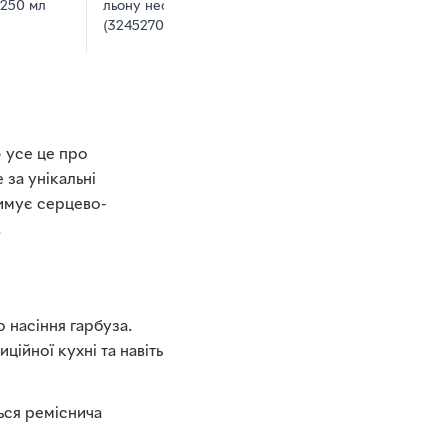
 250 мл
льону неочищена 250 мл
(3245270001426)
 усе це про
 за унікальні
римує серцево-
.
 насіння гарбуза.
ційної кухні та навіть
ться реміснича