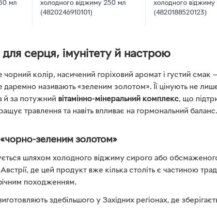
50 мл
холодного віджиму 250 мл
холодного віджиму
(4820246910101)
(4820188520123)
: для серця, імунітету й настрою
чорний колір, насичений горіховий аромат і густий смак —
не даремно називають «зеленим золотом». Її цінують не лише
 а й за потужний
вітамінно-мінеральний комплекс
, що підт
ращує травлення та навіть впливає на гормональний баланс
ь «чорно-зеленим золотом»
ується шляхом холодного віджиму сирого або обсмаженого
Австрії, де цей продукт вже кілька століть є частиною тради
фічним походженням.
 виготовляють здебільшого у Західних регіонах, де зберігає