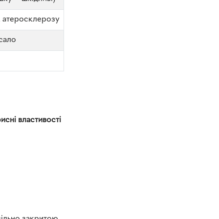
к атеросклерозу
сало
исні властивості