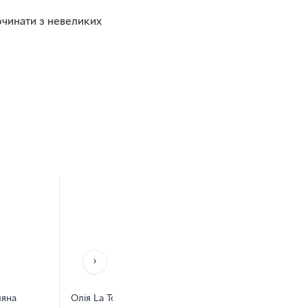
очинати з невеликих
›
ляна
Олія La Tourangelle з насіння
Олія лляна O'fre