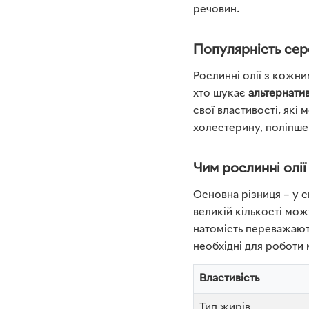
речовин.
Популярність сер
Рослинні олії з кожни
хто шукає
альтернати
свої властивості, які
холестерину, поліпше
Чим рослинні олії
Основна різниця – у с
великій кількості мо
натомість переважаю
необхідні для роботи 
Властивість
Тип жирів