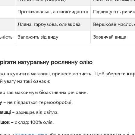
Протизапальні, антиоксидантні
Підвищують ризи
Лляна, гарбузова, оливкова
Вершкове масло, 
ьність
Залежить від виду
Зазвичай вища
ерігати натуральну рослинну олію
ожна купити в магазині, принесе користь. Щоб зберегти
кор
ай увагу на такі ознаки:
ерігає максимум біоактивних речовин.
у
– не піддається термообробці.
ляшці
– захищає від світла.
ішок
– склад: 100% олія.