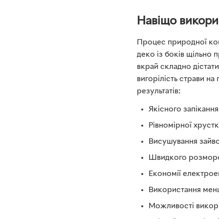
Навіщо викори
Процес природної конв
деко із боків щільно 
вкрай складно дістати
вигорілість страви на
результатів:
Якісного запікання
Рівномірної хрустк
Висушування зайво
Швидкого розморо
Економії електроен
Використання меншо
Можливості викори