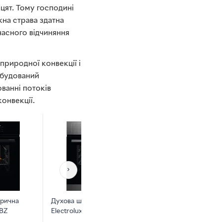
рцят. Тому господині
жна страва здатна
часного відчиняння
природної конвекції і
 вбудований
юванні потоків
онвекції.
›
рична
Духова шафа електрична
Духова шафа ел
0BZ
Electrolux EOF3H00BX
Electrolux LOF3