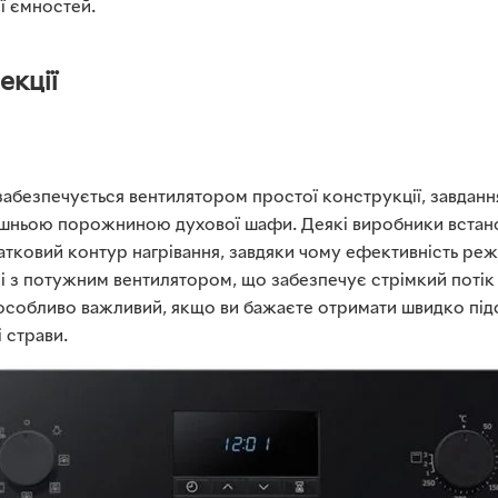
ії ємностей.
екції
забезпечується вентилятором простої конструкції, завданн
рішньою порожниною духової шафи. Деякі виробники вста
атковий контур нагрівання, завдяки чому ефективність реж
лі з потужним вентилятором, що забезпечує стрімкий поті
 особливо важливий, якщо ви бажаєте отримати швидко пі
і страви.