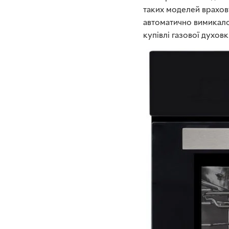
таких моделей врахову
автоматично вимикалос
купівлі газової духо