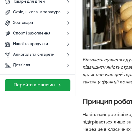
Товари для дітей
Офіс, школа, література
Зоотовари
Спорт і захоплення
Напої та продукти
Алкоголь та сигарети
Більшість сучасних д
Дозвілля
підвищити якість стра
що ж означає цей тер
також у функції конве
Перейти в магазин
Принцип робот
Навіть найпростіші м
підігрівається лише з
Через це в класичних