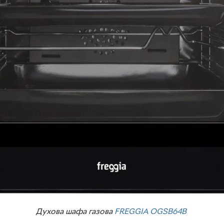
Духова шафа газова
FREGGIA OGSB64B