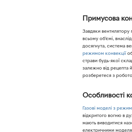
Примусова кон
Завдяки вентилятору 
всьому об’ємі, внаслі
досягнута, система в
режимом конвекції
об
страви будь-якої скла
залежно від рецепта й
розберетеся з робото
Особливості ко
Газові моделі з режим
відкритого вогню в ду
мають виводитися назо
електричними моделям