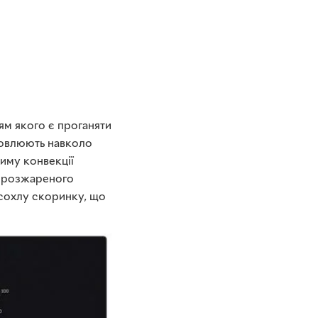
ям якого є проганяти
новлюють навколо
иму конвекції
к розжареного
дсохлу скоринку, що