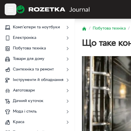
Комп'ютери та ноутбуки
/
Побутова техніка
/
Home
Електроніка
Що таке кон
Побутова техніка
Товари для дому
Сантехніка та ремонт
Інструменти й обладнання
Автотовари
Дачний куточок
Мода і стиль
Краса