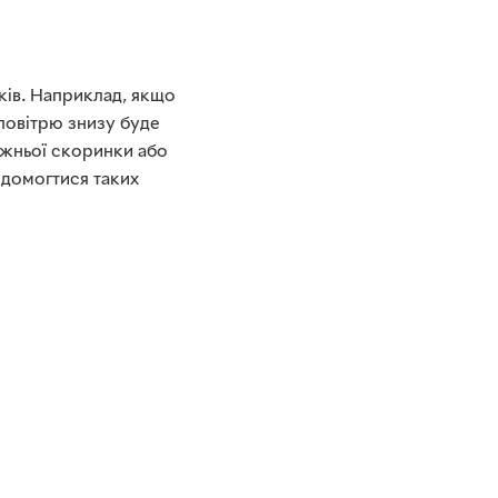
иків. Наприклад, якщо
 повітрю знизу буде
ижньої скоринки або
 домогтися таких