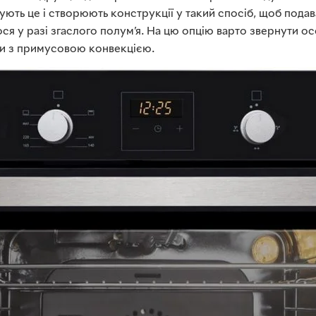
ють це і створюють конструкції у такий спосіб, щоб подав
я у разі згаслого полум’я. На цю опцію варто звернути ос
вки з примусовою конвекцією.