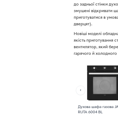
до задньої стінки дух
змушені відкривати ша
приготуватися в умова
дверцят).
Новіші моделі обладна
якість приготування с
вентилятор, який бере
гарячого й холодного 
‹
Духова шафа газова J
RUTA 6004 BL