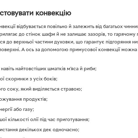
стовувати конвекцію
екції відбувається повільно й залежить від багатьох чинн
прилягає до стінок шафи й не залишає зазорів, то гарячому
ся до верхньої частини духовки, що гарантує підгоряння н
 поверхні. А ось за допомогою примусової конвекції можна
 навіть найтовстіших шматків м’яса й риби;
ої скоринки з усіх боків;
го соку, який виділяється стравою;
жування продуктів;
ергії або газу;
ї кількості олії під час приготування;
стання декількох дек одночасно;