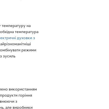
у температуру на
необхідна температура
ектричні духовки з
айрізноманітніші
 комбінувати режими
з зусиль
влено використанням
 продукти горіння
рівнюючи з
нь, але виробники