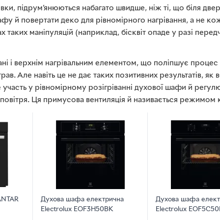
овки, підрум’янюються набагато швидше, ніж ті, що біля две
фу й повертати деко для рівномірного нагрівання, а не ко
х таких маніпуляцій (наприклад, бісквіт опаде у разі перед
ні і верхнім нагрівальним елементом, що поліпшує процес 
трав. Але навіть це не дає таких позитивних результатів, як
 участь у рівномірному розігріванні духової шафи й регул
повітря. Ця примусова вентиляція й називається режимом к
ANTAR
Духова шафа електрична
Духова шафа елект
Electrolux EOF3H50BK
Electrolux EOF5C5