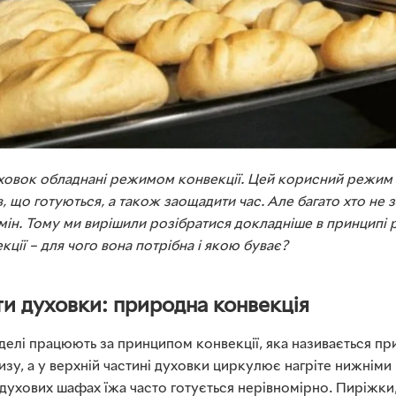
уховок обладнані режимом конвекції. Цей корисний режим 
в, що готуються, а також заощадити час. Але багато хто не
мін. Тому ми вирішили розібратися докладніше в принципі 
кції – для чого вона потрібна і якою буває?
и духовки: природна конвекція
оделі працюють за принципом конвекції, яка називається п
низу, а у верхній частині духовки циркулює нагріте нижніми
 духових шафах їжа часто готується нерівномірно. Пиріжки