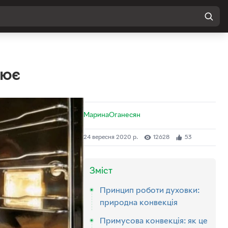
цює
МаринаОганесян
24 вересня 2020 р.
12628
53
Зміст
Принцип роботи духовки:
природна конвекція
Примусова конвекція: як це