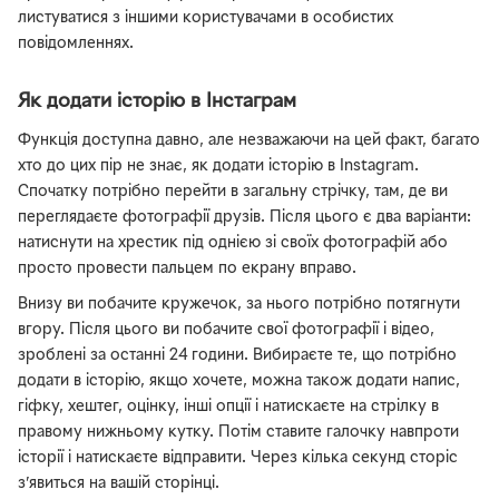
листуватися з іншими користувачами в особистих
повідомленнях.
Як додати історію в Інстаграм
Функція доступна давно, але незважаючи на цей факт, багато
хто до цих пір не знає, як додати історію в Instagram.
Спочатку потрібно перейти в загальну стрічку, там, де ви
переглядаєте фотографії друзів. Після цього є два варіанти:
натиснути на хрестик під однією зі своїх фотографій або
просто провести пальцем по екрану вправо.
Внизу ви побачите кружечок, за нього потрібно потягнути
вгору. Після цього ви побачите свої фотографії і відео,
зроблені за останні 24 години. Вибираєте те, що потрібно
додати в історію, якщо хочете, можна також додати напис,
гіфку, хештег, оцінку, інші опції і натискаєте на стрілку в
правому нижньому кутку. Потім ставите галочку навпроти
історії і натискаєте відправити. Через кілька секунд сторіс
з’явиться на вашій сторінці.