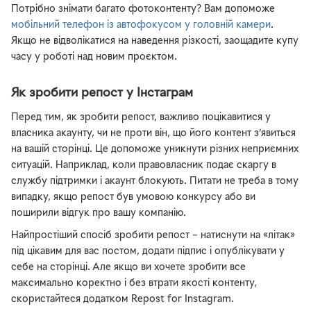
Потрібно знімати багато фотоконтенту? Вам допоможе
мобільний телефон із автофокусом у головній камери
.
Якщо не відволікатися на наведення різкості, заощадите купу
часу у роботі над новим проєктом.
Як зробити репост у Інстаграм
Перед тим, як зробити репост, важливо поцікавитися у
власника акаунту, чи не проти він, що його контент з’явиться
на вашій сторінці. Це допоможе уникнути різних неприємних
ситуацій. Наприклад, коли правовласник подає скаргу в
службу підтримки і акаунт блокують. Питати не треба в тому
випадку, якщо репост був умовою конкурсу або ви
поширили відгук про вашу компанію.
Найпростіший спосіб зробити репост – натиснути на «літак»
під цікавим для вас постом, додати підпис і опублікувати у
себе на сторінці. Але якщо ви хочете зробити все
максимально коректно і без втрати якості контенту,
скористайтеся додатком Repost for Instagram.