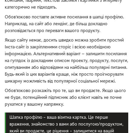
компаній, тварини, текстові заклики і картинки з інтернету
категорично не підходять.
Обов’язково поставте активне посилання в шапці профілю.
Наприклад, на сайт або лендінг, де більш докладно
розповідається про переваги вашого продукту.
Якщо сайту немає, досить швидко можна зробити простий
Інста-сайт із закріпленими сторіс і всією необхідною
інформацією. Альтернативний варіант — залишити посилання
на гуглдок із докладним описом проекту, продукту, послуги,
опитуванням або відповідями на найбільш популярні питання.
Будь-який із цих варіантів краще, ніж просто проігнорувати
шикарну можливість від популярної соціальної мережі.
Обов’язково розкажіть про те, що ви продаєте. Якщо цього
не буде, потенційний підписник або клієнт навіть не почне
рухатися у вашому напрямку.
Шапка профілю – ваша візитна картка. Це перше
враження, знайомство з вами або послугою/продуктом,
який ви продаєте, це рішення – залишитися на вашій