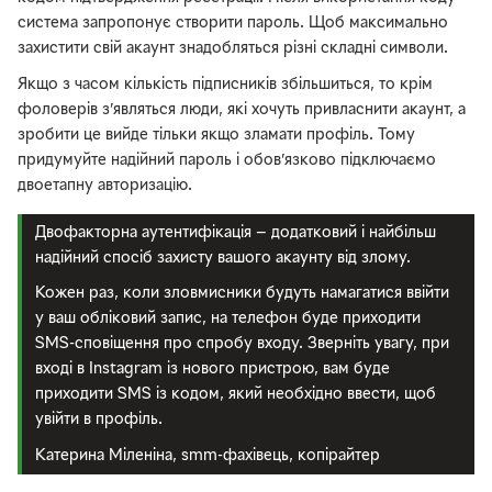
система запропонує створити пароль. Щоб максимально
захистити свій акаунт знадобляться різні складні символи.
Якщо з часом кількість підписників збільшиться, то крім
фоловерів з’являться люди, які хочуть привласнити акаунт, а
зробити це вийде тільки якщо зламати профіль. Тому
придумуйте надійний пароль і обов’язково підключаємо
двоетапну авторизацію.
Двофакторна аутентифікація — додатковий і найбільш
надійний спосіб захисту вашого акаунту від злому.
Кожен раз, коли зловмисники будуть намагатися ввійти
у ваш обліковий запис, на телефон буде приходити
SMS-сповіщення про спробу входу. Зверніть увагу, при
вході в Instagram із нового пристрою, вам буде
приходити SMS із кодом, який необхідно ввести, щоб
увійти в профіль.
Катерина Міленіна, smm-фахівець, копірайтер