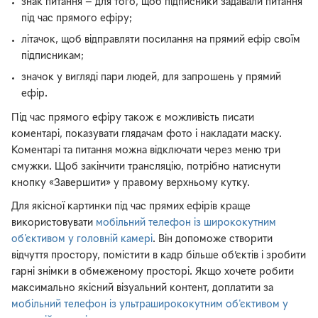
знак питання — для того, щоб підписники задавали питання
під час прямого ефіру;
літачок, щоб відправляти посилання на прямий ефір своїм
підписникам;
значок у вигляді пари людей, для запрошень у прямий
ефір.
Під час прямого ефіру також є можливість писати
коментарі, показувати глядачам фото і накладати маску.
Коментарі та питання можна відключати через меню три
смужки. Щоб закінчити трансляцію, потрібно натиснути
кнопку «Завершити» у правому верхньому кутку.
Для якісної картинки під час прямих ефірів краще
використовувати
мобільний телефон із ширококутним
об'єктивом у головній камері
. Він допоможе створити
відчуття простору, помістити в кадр більше об’єктів і зробити
гарні знімки в обмеженому просторі. Якщо хочете робити
максимально якісний візуальний контент, доплатити за
мобільний телефон із ультраширококутним об'єктивом у