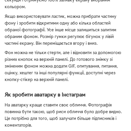
секунди і отримуємо 100% заливку екрану вибраним
кольором.
Якщо використовувати ластик, можна прибрати частину
фону і зробити відкритими одну або кілька областей
обраної фотографії. Усе інше місце залишиться залитим
обраним фоном. Розмір гумки регулює бігунок у лівій
частині екрану. Він переміщається вгору і вниз.
Фон можна не тільки стерти, але і відновити за допомогою
різних кнопок на верхній панелі. До готового знімку зі
зміненим фоном можна додати GIF, опитування, питання,
оцінку, хештег та інші популярні функції, доступні через
кнопку-стікер на верхній панелі.
Як зробити аватарку в Інстаграм
На аватарку краще ставити своє обличчя. Фотографія
повинна бути такою, щоб риси обличчя було добре видно.
Це потрібно для того, щоб залучати більше підписників і
коментаторів.