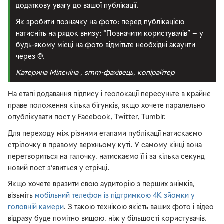
додаткову увагу до вашої публікації.
Як зробити позначку на фото: перед публікацією
натисніть на рядок внизу: “Позначити користувачів” — у
будь-якому місці на фото відмітьте необхідні акаунти
через @.
Катерина Мілєніна , smm-фахівець, копірайтер
На етапі додавання підпису і геолокації пересуньте в крайнє
праве положення кілька бігунків, якщо хочете паралельно
опублікувати пост у Facebook, Twitter, Tumblr.
Для переходу між різними етапами публікації натискаємо
стрілочку в правому верхньому куті. У самому кінці вона
перетвориться на галочку, натискаємо її і за кілька секунд
новий пост з’явиться у стрічці.
Якщо хочете вразити свою аудиторію з перших знімків,
візьміть
мобільний телефон із підтримкою 4К зйомки у
головній камери
. З такою технікою якість ваших фото і відео
відразу буде помітно вищою, ніж у більшості користувачів.