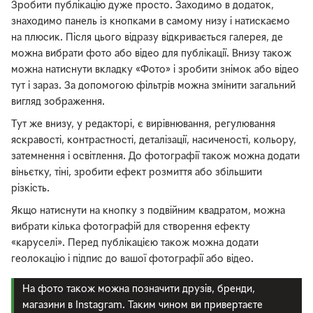
Зробити публікацію дуже просто. Заходимо в додаток,
знаходимо панель із кнопками в самому низу і натискаємо
на плюсик. Після цього відразу відкривається галерея, де
можна вибрати фото або відео для публікації. Внизу також
можна натиснути вкладку «Фото» і зробити знімок або відео
тут і зараз. За допомогою фільтрів можна змінити загальний
вигляд зображення.
Тут же внизу, у редакторі, є вирівнювання, регулювання
яскравості, контрастності, деталізації, насиченості, кольору,
затемнення і освітлення. До фотографії також можна додати
віньєтку, тіні, зробити ефект розмиття або збільшити
різкість.
Якщо натиснути на кнопку з подвійним квадратом, можна
вибрати кілька фотографій для створення ефекту
«каруселі». Перед публікацією також можна додати
геолокацію і підпис до вашої фотографії або відео.
На фото також можна позначити друзів, бренди,
магазини в Instagram. Таким чином ви привертаєте