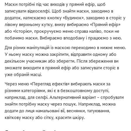
Маски потрібні під час виходів у прямий ефір, щоб
записувати відеоселфі. Щоб знайти маски, заходимо в
додаток, натискаємо кнопку «Будинок», заходимо в сторіс у
лівому верхньому кутку, внизу вибираємо «Прямий ефір»
або «Історію», прокручуємо меню справа наліво, поки не
побачимо маски. Вибираємо вподобану і працюємо з нею.
Для різних маніпуляцій із маскою переходимо в нижнє меню.
У ньому маску можна закріпити, відправити одному або
декільком учасникам або зберегти. Після збереження ви
зможете виходити в прямий ефір або записувати сторіс в
уже обраній масці.
Через меню «Перегляд ефектів» вибирають маски за
різними категоріями, які є в безкоштовному доступі,
наприклад, для селфі. Альтернативний варіант – спробувати
знайти потрібну маску через пошук. Наприклад, можна
додати до лиця намальовані вії, веснянки, татуювання,
квіткову маску або сітку, красити шкіру.