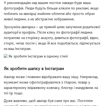
У рекомендаціях над вашим постом завжди буде ваша
фотографія. Люди будуть більше клікати по рекламі, якщо
побачать на аватарці знайоме обличчя або просто образ
живої людини, а не абстрактне зображення.
Зрозуміла аватарка — це прямий шлях залучення додаткової
аудиторії в профіль. Після кліку по фотографії людина
потрапляє на сторінку акаунту, дивиться фотографії, відео,
сторіс, читає пости і, якщо їй все подобається, підписується
на ваш Інстаграм.
Як зробити шапку в Інстаграм
Аватар може і повинен відображати вашу нішу. Наприклад,
музикант може сфотографуватися з гітарою, повар у
характерному іміджевому ковпаку, блогер і мандрівник на
тлі гір тощо.
Дуже важливо, щоб аватар був саме про вас. Логотипи