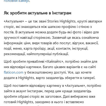
головній камері
.
Як зробити актуальне в Інстаграм
«Актуальне» — це так звані Stories Highlights, круглі аватарки
сторіс, які знаходяться між шапкою профілю і стіною з
постів. В актуальне можна додати будь-які фото і відео для
зручності навігації сторінкою. Зазвичай це якась ознайомча
інформація: ціни, види товарів або послуг, відгуки, вакансії,
події, меню, карта проїзду, акції, контакти, інструкції,
рекомендації, найпопулярніші публікації.
Щоб зробити привабливі «Хайлайтс», потрібно знайти для
них відповідні картинки. Багато цікавих варіантів є на сайті
flaticon.com
у безкоштовному доступі. Усе, що хочете
додати в Highlights, варто заздалегідь зберегти в галереї.
Щоб поставити відповідну картинку в «Актуальне», потрібно
зайти в акаунт Інстаграм, перед цим краще заздалегідь
зробити обрані сторіс як заготовки. Далі вибираємо вже
готовий Highlights, заходимо в нього і вставляємо