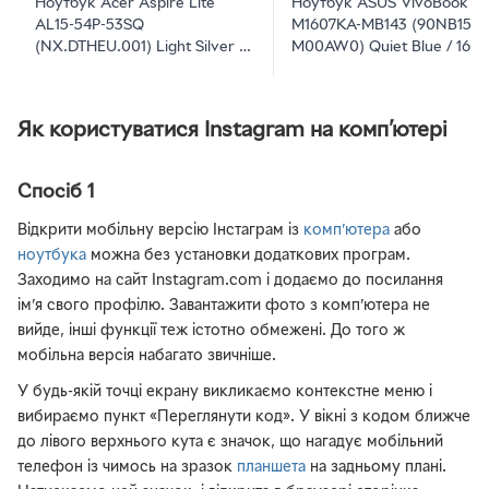
Ноутбук Acer Aspire Lite
Ноутбук ASUS VivoBook 16
AL15-54P-53SQ
M1607KA-MB143 (90NB15F1
(NX.DTHEU.001) Light Silver /
M00AW0) Quiet Blue / 16" I
15.6" IPS / Intel Core Ultra 5
WUXGA / AMD Ryzen AI 5 
115U / RAM 16 ГБ / SSD 512 ГБ /
/ RAM 16 ГБ / SSD 512 ГБ /
Зарядка по USB
Підсвітка клавіатури / Заря
Як користуватися Instagram на комп’ютері
по USB
Спосіб 1
Відкрити мобільну версію Інстаграм із
комп’ютера
або
ноутбука
можна без установки додаткових програм.
Заходимо на сайт Instagram.com і додаємо до посилання
ім’я свого профілю. Завантажити фото з комп’ютера не
вийде, інші функції теж істотно обмежені. До того ж
мобільна версія набагато звичніше.
У будь-якій точці екрану викликаємо контекстне меню і
вибираємо пункт «Переглянути код». У вікні з кодом ближче
до лівого верхнього кута є значок, що нагадує мобільний
телефон із чимось на зразок
планшета
на задньому плані.