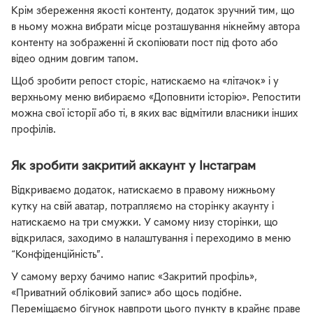
Крім збереження якості контенту, додаток зручний тим, що
в ньому можна вибрати місце розташування нікнейму автора
контенту на зображенні й скопіювати пост під фото або
відео одним довгим тапом.
Щоб зробити репост сторіс, натискаємо на «літачок» і у
верхньому меню вибираємо «Доповнити історію». Репостити
можна свої історії або ті, в яких вас відмітили власники інших
профілів.
Як зробити закритий аккаунт у Інстаграм
Відкриваємо додаток, натискаємо в правому нижньому
кутку на свій аватар, потрапляємо на сторінку акаунту і
натискаємо на три смужки. У самому низу сторінки, що
відкрилася, заходимо в налаштування і переходимо в меню
“Конфіденційність”.
У самому верху бачимо напис «Закритий профіль»,
«Приватний обліковий запис» або щось подібне.
Переміщаємо бігунок навпроти цього пункту в крайнє праве