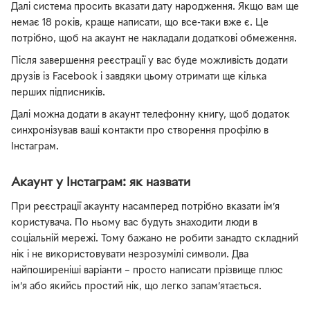
Далі система просить вказати дату народження. Якщо вам ще
немає 18 років, краще написати, що все-таки вже є. Це
потрібно, щоб на акаунт не накладали додаткові обмеження.
Після завершення реєстрації у вас буде можливість додати
друзів із Facebook і завдяки цьому отримати ще кілька
перших підписників.
Далі можна додати в акаунт телефонну книгу, щоб додаток
синхронізував ваші контакти про створення профілю в
Інстаграм.
Акаунт у Інстаграм: як назвати
При реєстрації акаунту насамперед потрібно вказати ім’я
користувача. По ньому вас будуть знаходити люди в
соціальній мережі. Тому бажано не робити занадто складний
нік і не використовувати незрозумілі символи. Два
найпоширеніші варіанти – просто написати прізвище плюс
ім’я або якийсь простий нік, що легко запам’ятається.