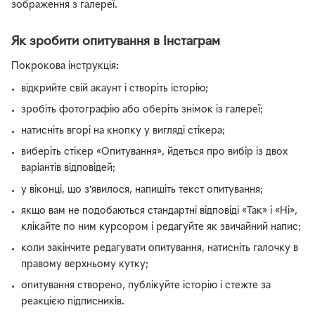
зображення з галереї.
Як зробити опитування в Інстаграм
Покрокова інструкція:
відкрийте свій акаунт і створіть історію;
зробіть фотографію або оберіть знімок із галереї;
натисніть вгорі на кнопку у вигляді стікера;
виберіть стікер «Опитування», йдеться про вибір із двох
варіантів відповідей;
у віконці, що з’явилося, напишіть текст опитування;
якщо вам не подобаються стандартні відповіді «Так» і «Ні»,
клікайте по ним курсором і редагуйте як звичайний напис;
коли закінчите редагувати опитування, натисніть галочку в
правому верхньому кутку;
опитування створено, публікуйте історію і стежте за
реакцією підписників.